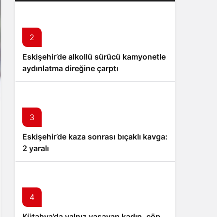
2
Eskişehir’de alkollü sürücü kamyonetle
aydınlatma direğine çarptı
3
Eskişehir’de kaza sonrası bıçaklı kavga:
2 yaralı
4
Kütahya’da yalnız yaşayan kadın, çöp