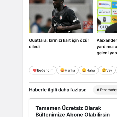
Ouattara, kırmızı kart için özür
Alexander
diledi
yardımcı o
geleni ya
Beğendim
Harika
Haha
Vay
Haberle ilgili daha fazlası:
# Fenerbahç
Tamamen Ücretsiz Olarak
Bültenimize Abone Olabilirsin