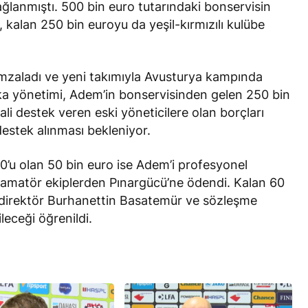
lanmıştı. 500 bin euro tutarındaki bonservisin
kalan 250 bin euroyu da yeşil-kırmızılı kulübe
imzaladı ve yeni takımıyla Avusturya kampında
a yönetimi, Adem’in bonservisinden gelen 250 bin
i destek veren eski yöneticilere olan borçları
estek alınması bekleniyor.
’u olan 50 bin euro ise Adem’i profesyonel
ı amatör ekiplerden Pınargücü’ne ödendi. Kalan 60
k direktör Burhanettin Basatemür ve sözleşme
leceği öğrenildi.