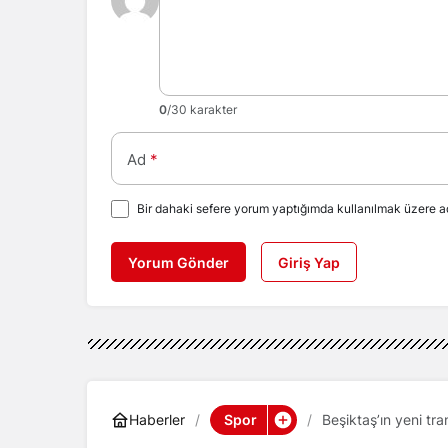
0
/30 karakter
Ad
*
Bir dahaki sefere yorum yaptığımda kullanılmak üzere ad
Yorum Gönder
Giriş Yap
Spor
Haberler
Beşiktaş’ın yeni tra