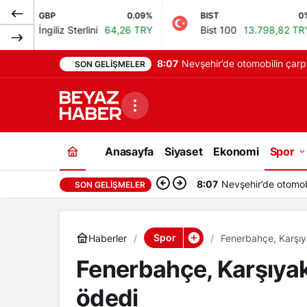
0.09%
BIST
0%
Petrol
erlini
64,26 TRY
Bist 100
13.798,82 TRY
Brent
8:07
Nevşehir’de otomobilin çarp
SON GELIŞMELER
hayatını kaybetti
Anasayfa
Siyaset
Ekonomi
Spor
8:07
Nevşehir’de otomobi
SON GELIŞMELER
Spor
Haberler
Fenerbahçe, Karşıy
Fenerbahçe, Karşıyak
ödedi