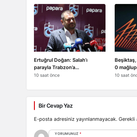
Ertuğrul Doğan: Salah’ı
Beşiktaş,
parayla Trabzon’a
0 mağlup 
getiremezsiniz
10 saat önce
10 saat ön
Bir Cevap Yaz
E-posta adresiniz yayınlanmayacak.
Gerekli
YORUMUNUZ
*