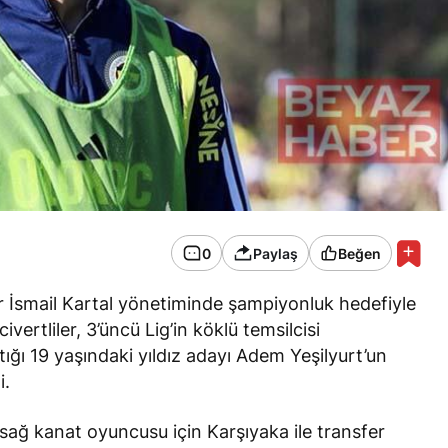
0
Paylaş
Beğen
r İsmail Kartal yönetiminde şampiyonluk hedefiyle
ivertliler, 3’üncü Lig’in köklü temsilcisi
ğı 19 yaşındaki yıldız adayı Adem Yeşilyurt’un
i.
sağ kanat oyuncusu için Karşıyaka ile transfer