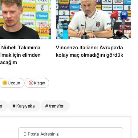
 Nübel: Takımıma
Vincenzo Italiano: Avrupa’da
lmak için elimden
kolay maç olmadığını gördük
pacağım
Üzgün
Kızgın
e
# Karşıyaka
# transfer