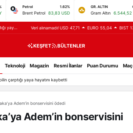
1.62%
GR. ALTIN
0.8%
B
 Petrol
83,83 USD
Gram Altın
6.544,52 TRY
Bi
tığı yaya
Veri alınamadı!
USD
47,71
EURO
55,04
BIST
1
KEŞFET
BÜLTENLER
Teknoloji
Magazin
Resmi İlanlar
Puan Durumu
Maç
lin çarptığı yaya hayatını kaybetti
aka’ya Adem’in bonservisini ödedi
a’ya Adem’in bonservisini