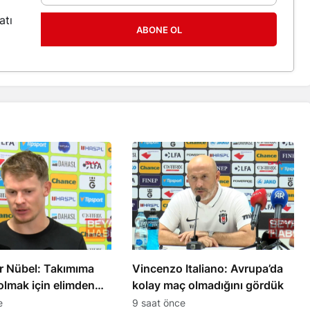
atı
ABONE OL
r Nübel: Takımıma
Vincenzo Italiano: Avrupa’da
olmak için elimden
kolay maç olmadığını gördük
apacağım
e
9 saat önce