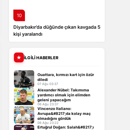
10
Diyarbakır’da düğünde çıkan kavgada 5
kişi yaralandı
İLGILI HABERLER
Ouattara, kırmızı kart için özür
diledi
07 Ağu 03:37
Alexander Nübel: Takımıma
yardımcı olmak için elimden
geleni yapacağım
06 Ağu 23:37
Vincenzo Italiano:
Avrupa&#8217;da kolay maç
olmadığını gördük
06 Ağu 23:22
Ertuğrul Doğan: Salah&#8217;ı