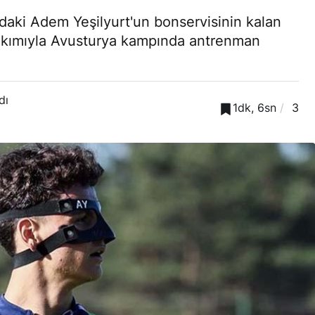
daki Adem Yeşilyurt'un bonservisinin kalan
takımıyla Avusturya kampında antrenman
dı
1dk, 6sn
3