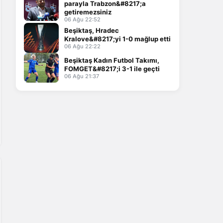
parayla Trabzon&#8217;a
getiremezsiniz
06 Ağu 22:52
Beşiktaş, Hradec
Kralove&#8217;yi 1-0 mağlup etti
06 Ağu 22:22
Beşiktaş Kadın Futbol Takımı,
FOMGET&#8217;i 3-1 ile geçti
06 Ağu 21:37