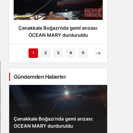
Gece Modu
Gece modunu seçin.
Çanakkale Boğazı’nda gemi arızası:
Esk
Sistem Modu
Sistem modunu seçin.
OCEAN MARY durduruldu
kamyo
1
2
3
4
5
Gündemden Haberler
Çanakkale Boğazı’nda gemi arızası:
OCEAN MARY durduruldu