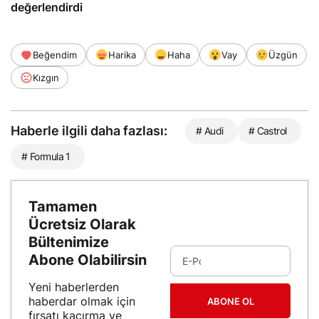
değerlendirdi
Beğendim
Harika
Haha
Vay
Üzgün
Kızgın
Haberle ilgili daha fazlası:
# Audi
# Castrol
# Formula 1
Tamamen
Ücretsiz Olarak
Bültenimize
Abone Olabilirsin
Yeni haberlerden
haberdar olmak için
ABONE OL
fırsatı kaçırma ve