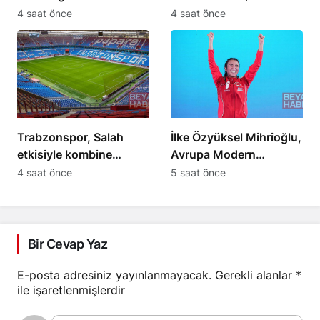
değerlendirdi
Dünya Şampiyonası’nda
4 saat önce
4 saat önce
Türkiye’yi temsil edecek
Trabzonspor, Salah
İlke Özyüksel Mihrioğlu,
etkisiyle kombine
Avrupa Modern
satışında tarihi rekor
Pentatlon Şampiyonu
4 saat önce
5 saat önce
kırdı
oldu
Bir Cevap Yaz
E-posta adresiniz yayınlanmayacak.
Gerekli alanlar
*
ile işaretlenmişlerdir