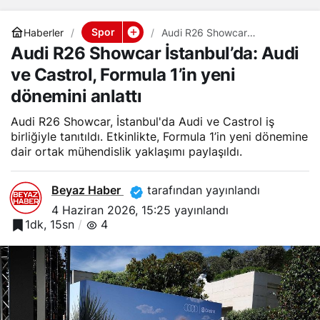
Spor
Haberler
Audi R26 Showcar
İstanbul’da: Audi ve Castrol,
Audi R26 Showcar İstanbul’da: Audi
Formula 1’in yeni dönemini
anlattı
ve Castrol, Formula 1’in yeni
dönemini anlattı
Audi R26 Showcar, İstanbul'da Audi ve Castrol iş
birliğiyle tanıtıldı. Etkinlikte, Formula 1’in yeni dönemine
dair ortak mühendislik yaklaşımı paylaşıldı.
Beyaz Haber
tarafından yayınlandı
4 Haziran 2026, 15:25
yayınlandı
1dk, 15sn
4