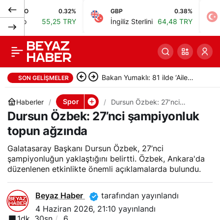
0.32%
GBP
0.38%
BIST
Audi R26 Showcar
0
Paylaş
55,25 TRY
İngiliz Sterlini
64,48 TRY
Bist 10
İstanbul’da: Audi ve
Castrol, Formula 1’in
Afyonkarahisar’da anız yangını;
SON GELIŞMELER
yeni dönemini anlattı
13 araç zincirleme kazaya
Spor
Haberler
Dursun Özbek: 27’nci
şampiyonluk topun ağzında
Dursun Özbek: 27’nci şampiyonluk
karıştı
topun ağzında
Galatasaray Başkanı Dursun Özbek, 27’nci
şampiyonluğun yaklaştığını belirtti. Özbek, Ankara'da
düzenlenen etkinlikte önemli açıklamalarda bulundu.
Beyaz Haber
tarafından yayınlandı
4 Haziran 2026, 21:10
yayınlandı
1dk, 30sn
6