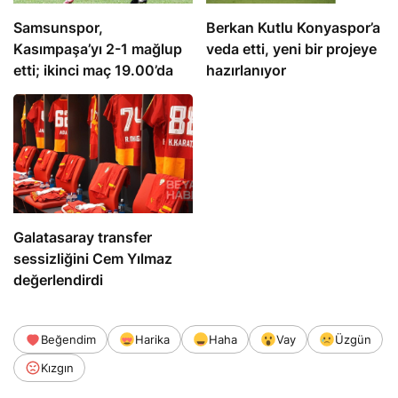
Samsunspor,
Berkan Kutlu Konyaspor’a
Kasımpaşa’yı 2-1 mağlup
veda etti, yeni bir projeye
etti; ikinci maç 19.00’da
hazırlanıyor
Galatasaray transfer
sessizliğini Cem Yılmaz
değerlendirdi
Beğendim
Harika
Haha
Vay
Üzgün
Kızgın