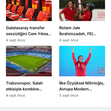
Galatasaray transfer
Rotem Jale
sessizliğini Cem Yılmaz
İbrahimzadeh, FEI
değerlendirdi
Dünya Şampiyonası’nda
4 saat önce
4 saat önce
Türkiye’yi temsil edecek
Trabzonspor, Salah
İlke Özyüksel Mihrioğlu,
etkisiyle kombine
Avrupa Modern
satışında tarihi rekor
Pentatlon Şampiyonu
4 saat önce
5 saat önce
kırdı
oldu