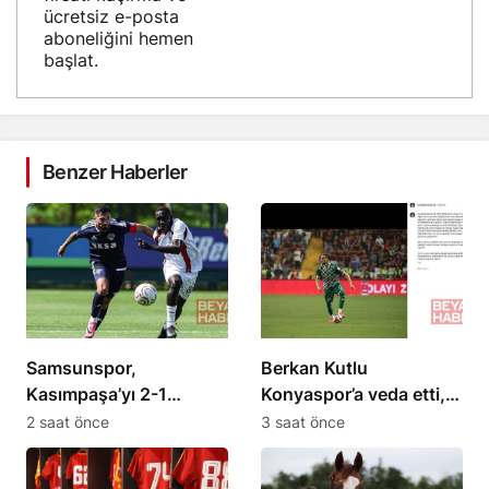
ücretsiz e-posta
aboneliğini hemen
başlat.
Benzer Haberler
Samsunspor,
Berkan Kutlu
Kasımpaşa’yı 2-1
Konyaspor’a veda etti,
mağlup etti; ikinci maç
yeni bir projeye
2 saat önce
3 saat önce
19.00’da
hazırlanıyor