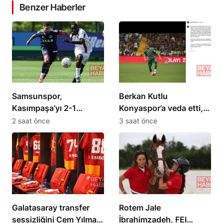
Benzer Haberler
Samsunspor,
Berkan Kutlu
Kasımpaşa’yı 2-1
Konyaspor’a veda etti,
mağlup etti; ikinci maç
yeni bir projeye
2 saat önce
3 saat önce
19.00’da
hazırlanıyor
Galatasaray transfer
Rotem Jale
sessizliğini Cem Yılmaz
İbrahimzadeh, FEI