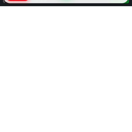
çerezler kullanılmaktadır.
Google'da Abone Ol
0
Paylaş
Beğen
Milli güreşçi Elvira Süleyman Kamaloğlu, Avrupa
Güreş Şampiyonası’nda finale yükseldi. Avrupa
Güreş Şampiyonası’nda kadınlar 57 kiloda
mücadele eden Kamaloğlu, elemelerde Macar
Tamara Dollak’ı 10-0 teknik üstünlükle, çeyrek
finalde ise UWW takımından Belaruslu Aryna
Dzemchanka Martynava’yı 9-5 yenerek yarı
finale çıktı. Yarı finalde Azerbaycanlı Zhala
Aliyeva karşısında maçı 6-2 kazanarak finale
yükseldi. Elvira, finalde Polonyalı Magdalena
Urszula Glodek Liszewska ile altın madalya için
güreşecek.
</html gövde buradan çıkar.