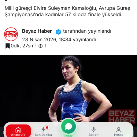
Milli güreşçi Elvira Süleyman Kamaloğlu, Avrupa Güreş
Şampiyonası'nda kadınlar 57 kiloda finale yükseldi.
Beyaz Haber
tarafından yayınlandı
23 Nisan 2026, 18:34
yayınlandı
0dk, 27sn
1
Bu web sitesinde en iyi deneyimi yaşamanızı sağlamak için
Anasayfa
Son Dakika
Bülten
Hesap
Kabul
İhbar