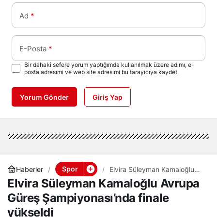
Ad
*
E-Posta
*
Bir dahaki sefere yorum yaptığımda kullanılmak üzere adımı, e-
posta adresimi ve web site adresimi bu tarayıcıya kaydet.
Yorum Gönder
Giriş Yap
Spor
Haberler
Elvira Süleyman Kamaloğlu
Avrupa Güreş
Elvira Süleyman Kamaloğlu Avrupa
Şampiyonası’nda finale
yükseldi
Güreş Şampiyonası’nda finale
yükseldi