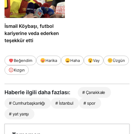
İsmail Köybaşı, futbol
kariyerine veda ederken
teşekkür etti
Beğendim
Harika
Haha
Vay
Üzgün
Kızgın
Haberle ilgili daha fazlası:
# Çanakkale
# Cumhurbaşkanlığı
# İstanbul
# spor
# yat yarışı