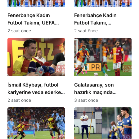
Fenerbahçe Kadın
Fenerbahçe Kadın
Futbol Takımı, UEFA
Futbol Takımı,
Kadınlar Avrupa Ligi’nde
Şampiyonlar Ligi’ne
2 saat önce
2 saat önce
mücadele edecek
Penaltılarla Veda Etti
İsmail Köybaşı, futbol
Galatasaray, son
kariyerine veda ederken
hazırlık maçında
teşekkür etti
Villarreal’e 2-1 yenildi
2 saat önce
3 saat önce