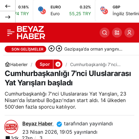
0.18%
EURO
0.32%
GBP
0
Elvira Süleyman
0
Paylaş
4 TRY
Euro
55,25 TRY
İngiliz Sterlini
64,48
Kamaloğlu Avrupa
Güreş
Gazipaşa’da orman yangını
SON GELIŞMELER
Şampiyonası’nda
başladı, müdahale sürüyor
Spor
Haberler
Cumhurbaşkanlığı 7’nci
Uluslararası Yat Yarışları
Cumhurbaşkanlığı 7’nci Uluslararası
başladı
finale yükseldi
Yat Yarışları başladı
Cumhurbaşkanlığı 7'nci Uluslararası Yat Yarışları, 23
Nisan'da İstanbul Boğazı'ndan start aldı. 14 ülkeden
500'den fazla sporcu katılıyor.
Beyaz Haber
tarafından yayınlandı
23 Nisan 2026, 19:05
yayınlandı
1dk, 27sn
3