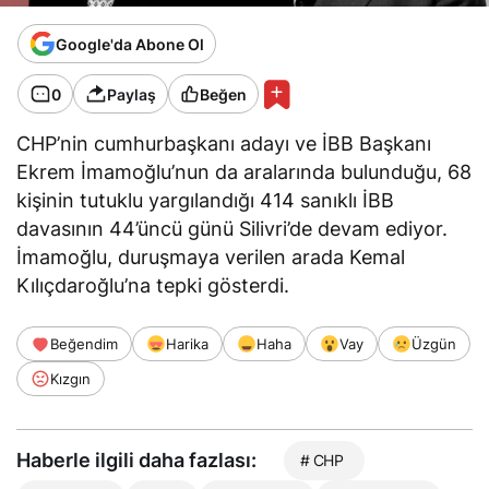
Google'da Abone Ol
0
Paylaş
Beğen
CHP’nin cumhurbaşkanı adayı ve İBB Başkanı
Ekrem İmamoğlu’nun da aralarında bulunduğu, 68
kişinin tutuklu yargılandığı 414 sanıklı İBB
davasının 44’üncü günü Silivri’de devam ediyor.
İmamoğlu, duruşmaya verilen arada Kemal
Kılıçdaroğlu’na tepki gösterdi.
Beğendim
Harika
Haha
Vay
Üzgün
Kızgın
Haberle ilgili daha fazlası:
# CHP