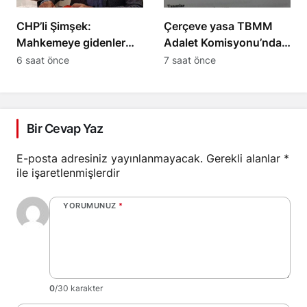
CHP’li Şimşek:
Çerçeve yasa TBMM
Mahkemeye gidenler
Adalet Komisyonu’ndan
Kemal Bey’e oy
onay aldı, maddeleri
6 saat önce
7 saat önce
vermemiş kişiler
neler?
Bir Cevap Yaz
E-posta adresiniz yayınlanmayacak.
Gerekli alanlar
*
ile işaretlenmişlerdir
YORUMUNUZ
*
0
/30 karakter