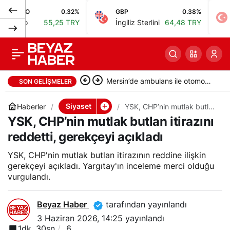
O
0.32%
GBP
0.38%
BIST
İmamoğlu,
0
Paylaş
55,25 TRY
İngiliz Sterlini
64,48 TRY
Bist 1
Kılıçdaroğlu’na
duruşmada sert tepki
Göztepe, Trabzonspor’u 2-1
SON GELIŞMELER
gösterdi
mağlup etti
Siyaset
Haberler
YSK, CHP’nin mutlak butlan
itirazını reddetti, gerekçeyi
YSK, CHP’nin mutlak butlan itirazını
açıkladı
reddetti, gerekçeyi açıkladı
YSK, CHP'nin mutlak butlan itirazının reddine ilişkin
gerekçeyi açıkladı. Yargıtay'ın inceleme merci olduğu
vurgulandı.
Beyaz Haber
tarafından yayınlandı
3 Haziran 2026, 14:25
yayınlandı
1dk, 30sn
6