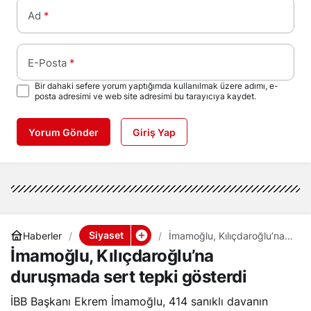
Ad
*
E-Posta
*
Bir dahaki sefere yorum yaptığımda kullanılmak üzere adımı, e-
posta adresimi ve web site adresimi bu tarayıcıya kaydet.
Yorum Gönder
Giriş Yap
Siyaset
Haberler
İmamoğlu, Kılıçdaroğlu’na
duruşmada sert tepki
İmamoğlu, Kılıçdaroğlu’na
gösterdi
duruşmada sert tepki gösterdi
İBB Başkanı Ekrem İmamoğlu, 414 sanıklı davanın