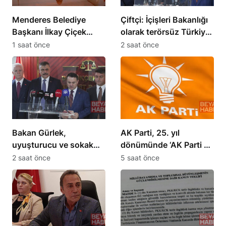
Menderes Belediye
Çiftçi: İçişleri Bakanlığı
Başkanı İlkay Çiçek
olarak terörsüz Türkiye
görevden uzaklaştırıldı
sürecini takip ediyoruz
1 saat önce
2 saat önce
Bakan Gürlek,
AK Parti, 25. yıl
uyuşturucu ve sokak
dönümünde ‘AK Parti bir
çeteleriyle mücadelede
Türkiye kitabıdır’
2 saat önce
5 saat önce
yeni adımlar atacak
paylaşımı yaptı