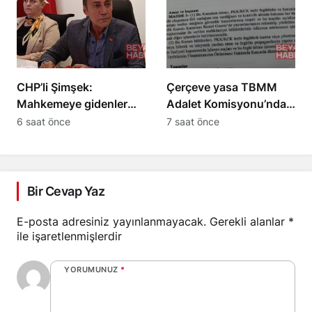
CHP’li Şimşek:
Çerçeve yasa TBMM
Mahkemeye gidenler
Adalet Komisyonu’ndan
Kemal Bey’e oy
onay aldı, maddeleri
6 saat önce
7 saat önce
vermemiş kişiler
neler?
Bir Cevap Yaz
E-posta adresiniz yayınlanmayacak.
Gerekli alanlar
*
ile işaretlenmişlerdir
YORUMUNUZ
*