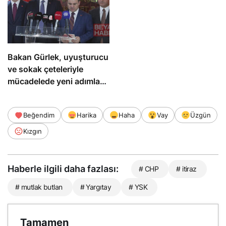
Bakan Gürlek, uyuşturucu
ve sokak çeteleriyle
mücadelede yeni adımlar
atacak
Beğendim
Harika
Haha
Vay
Üzgün
Kızgın
Haberle ilgili daha fazlası:
# CHP
# itiraz
# mutlak butlan
# Yargıtay
# YSK
Tamamen