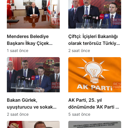
Menderes Belediye
Çiftçi: İçişleri Bakanlığı
Başkanı İlkay Çiçek
olarak terörsüz Türkiye
görevden uzaklaştırıldı
sürecini takip ediyoruz
1 saat önce
2 saat önce
Bakan Gürlek,
AK Parti, 25. yıl
uyuşturucu ve sokak
dönümünde ‘AK Parti bir
çeteleriyle mücadelede
Türkiye kitabıdır’
2 saat önce
5 saat önce
yeni adımlar atacak
paylaşımı yaptı