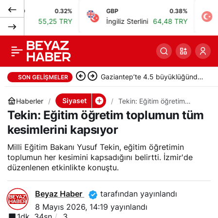
0.32%
GBP
0.38%
BIST
Kacır, KOBİ’ler için
0
Paylaş
55,25 TRY
İngiliz Sterlini
64,48 TRY
Bist 1
kredi desteğini 20
milyon liradan 30
Ederson, ayrılık iddialarını
SON GELIŞMELER
milyona çıkaracak
yalanladı: “Yalanlara inanmayın”
Siyaset
Haberler
Tekin: Eğitim öğretim
toplumun tüm kesimlerini
Tekin: Eğitim öğretim toplumun tüm
kapsıyor
kesimlerini kapsıyor
Milli Eğitim Bakanı Yusuf Tekin, eğitim öğretimin
toplumun her kesimini kapsadığını belirtti. İzmir'de
düzenlenen etkinlikte konuştu.
Beyaz Haber
tarafından yayınlandı
8 Mayıs 2026, 14:19
yayınlandı
1dk, 34sn
3