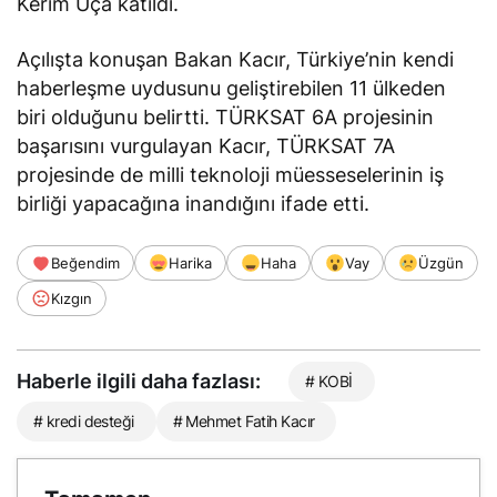
Kerim Uça katıldı.
Açılışta konuşan Bakan Kacır, Türkiye’nin kendi
haberleşme uydusunu geliştirebilen 11 ülkeden
biri olduğunu
belirtti
. TÜRKSAT 6A projesinin
başarısını vurgulayan Kacır, TÜRKSAT 7A
projesinde de milli teknoloji müesseselerinin iş
birliği yapacağına inandığını
ifade etti
.
Beğendim
Harika
Haha
Vay
Üzgün
Kızgın
Haberle ilgili daha fazlası:
# KOBİ
# kredi desteği
# Mehmet Fatih Kacır