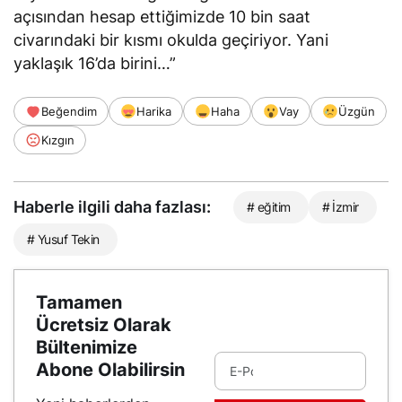
açısından hesap ettiğimizde 10 bin saat
civarındaki bir kısmı okulda geçiriyor. Yani
yaklaşık 16’da birini…”
Beğendim
Harika
Haha
Vay
Üzgün
Kızgın
Haberle ilgili daha fazlası:
# eğitim
# İzmir
# Yusuf Tekin
Tamamen
Ücretsiz Olarak
Bültenimize
Abone Olabilirsin