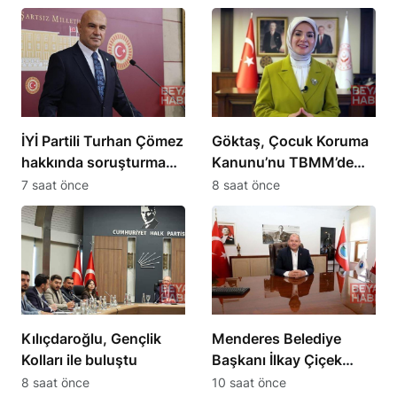
İYİ Partili Turhan Çömez
Göktaş, Çocuk Koruma
hakkında soruşturma
Kanunu’nu TBMM’de
başlatıldı
yasalaştırdı
7 saat önce
8 saat önce
Kılıçdaroğlu, Gençlik
Menderes Belediye
Kolları ile buluştu
Başkanı İlkay Çiçek
görevden uzaklaştırıldı
8 saat önce
10 saat önce