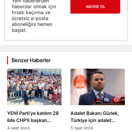
Yeni haberlerden
haberdar olmak için
ABONE OL
fırsatı kaçırma ve
ücretsiz e-posta
aboneliğini hemen
başlat.
Benzer Haberler
YENİ Parti’ye katılım 28
Adalet Bakanı Gürlek,
ilde CHP’li başkan
Türkiye için adalet
kalmadı
sistemini geliştireceğiz
4 saat önce
5 saat önce