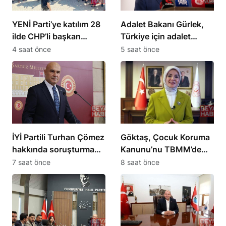
YENİ Parti’ye katılım 28
Adalet Bakanı Gürlek,
ilde CHP’li başkan
Türkiye için adalet
kalmadı
sistemini geliştireceğiz
4 saat önce
5 saat önce
İYİ Partili Turhan Çömez
Göktaş, Çocuk Koruma
hakkında soruşturma
Kanunu’nu TBMM’de
başlatıldı
yasalaştırdı
7 saat önce
8 saat önce