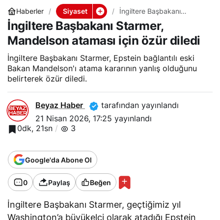
Siyaset
Haberler
İngiltere Başbakanı
Starmer, Mandelson
İngiltere Başbakanı Starmer,
ataması için özür diledi
Mandelson ataması için özür diledi
İngiltere Başbakanı Starmer, Epstein bağlantılı eski
Bakan Mandelson'ı atama kararının yanlış olduğunu
belirterek özür diledi.
Beyaz Haber
tarafından yayınlandı
21 Nisan 2026, 17:25
yayınlandı
0dk, 21sn
3
Google'da Abone Ol
0
Paylaş
Beğen
İngiltere Başbakanı Starmer, geçtiğimiz yıl
Washington’a büyükelçi olarak atadığı Epstein