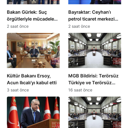
Bakan Gürlek: Suç
Bayraktar: Ceyhan’ı
örgütleriyle mücadelede
petrol ticaret merkezi
bir adım öndeyiz
yapabiliriz
2 saat önce
2 saat önce
Kültür Bakanı Ersoy,
MGB Bildirisi: Terörsüz
Acun Ilıcalı’yı kabul etti
Türkiye ve Terörsüz
Bölge hedeflerine
3 saat önce
16 saat önce
ilerleme kaydedildi