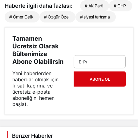
Haberle ilgili daha fazlası:
# AK Parti
# CHP
# Ömer Çelik
# Özgür Özel
# siyasi tartışma
Tamamen
Ücretsiz Olarak
Bültenimize
Abone Olabilirsin
Yeni haberlerden
haberdar olmak için
ABONE OL
fırsatı kaçırma ve
ücretsiz e-posta
aboneliğini hemen
başlat.
Benzer Haberler