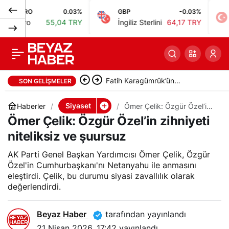
RO
0.03%
GBP
-0.03%
BIST
İngiltere Başbakanı
0
Paylaş
ro
55,04 TRY
İngiliz Sterlini
64,17 TRY
Bist
Starmer, Mandelson
ataması için özür
Fatih Karagümrük’ün
SON GELIŞMELER
Stanojevic’i: Hedef Süper Lig’e
diledi
Siyaset
Haberler
Ömer Çelik: Özgür Özel’in
zihniyeti niteliksiz ve
Dönmek
Ömer Çelik: Özgür Özel’in zihniyeti
şuursuz
niteliksiz ve şuursuz
AK Parti Genel Başkan Yardımcısı Ömer Çelik, Özgür
Özel'in Cumhurbaşkanı'nı Netanyahu ile anmasını
eleştirdi. Çelik, bu durumu siyasi zavallılık olarak
değerlendirdi.
Beyaz Haber
tarafından yayınlandı
21 Nisan 2026, 17:42
yayınlandı