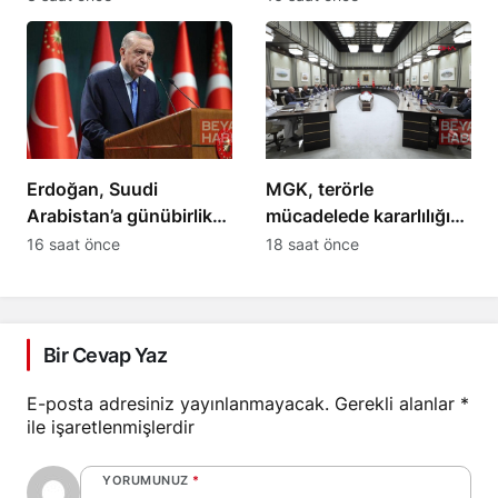
ilerleme kaydedildi
Erdoğan, Suudi
MGK, terörle
Arabistan’a günübirlik
mücadelede kararlılığın
çalışma ziyareti
süreceğini açıkladı
16 saat önce
18 saat önce
yapacak
Bir Cevap Yaz
E-posta adresiniz yayınlanmayacak.
Gerekli alanlar
*
ile işaretlenmişlerdir
YORUMUNUZ
*