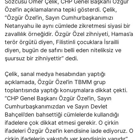
Sözcüsü Ömer Çelik, CHP Genel Başkanı Özgür
Özel’in açıklamalarına tepki gösterdi. Çelik,
“Özgür Özel’in, Sayın Cumhurbaşkanımızı
Netanyahu ile aynı cümlede zikretmesi siyasi bir
zavallılık örneğidir. Özgür Özel zihniyeti, Hamas’a
terör örgütü diyen, Filistinli çocuklara İsrailli
diyen, bugün de safını belli eden niteliksiz ve
şuursuz bir zihniyettir” dedi.
Çelik, sanal medya hesabından yaptığı
açıklamada, Özgür Özel’in TBMM grup
toplantısında yaptığı konuşmalara dikkat çekti.
“CHP Genel Başkanı Özgür Özel’in, Sayın
Cumhurbaşkanımızdan ve Sayın Devlet
Bahçeli’den bahsettiği cümlelerde kullandığı
ifadelere çok dikkat etmesi gerekir. O çirkin
ifadeleri Özgür Özel’in kendisine iade ediyoruz. O
çirkin ifadelerin yakıştığı yer kendisinin yanıdır”