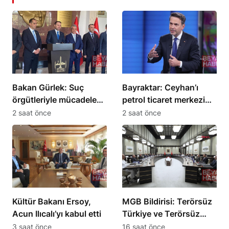
Bakan Gürlek: Suç
Bayraktar: Ceyhan’ı
örgütleriyle mücadelede
petrol ticaret merkezi
bir adım öndeyiz
yapabiliriz
2 saat önce
2 saat önce
Kültür Bakanı Ersoy,
MGB Bildirisi: Terörsüz
Acun Ilıcalı’yı kabul etti
Türkiye ve Terörsüz
Bölge hedeflerine
3 saat önce
16 saat önce