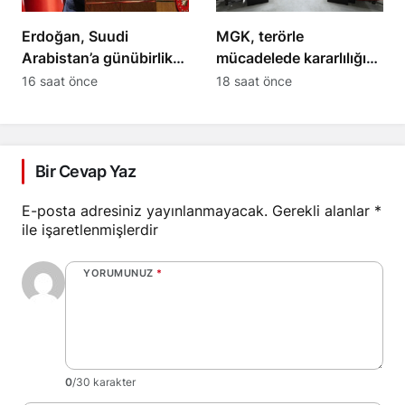
Erdoğan, Suudi
MGK, terörle
Arabistan’a günübirlik
mücadelede kararlılığın
çalışma ziyareti
süreceğini açıkladı
16 saat önce
18 saat önce
yapacak
Bir Cevap Yaz
E-posta adresiniz yayınlanmayacak.
Gerekli alanlar
*
ile işaretlenmişlerdir
YORUMUNUZ
*
0
/30 karakter