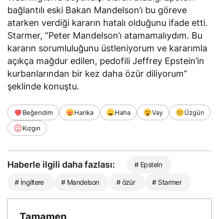
bağlantılı eski Bakan Mandelson’ı bu göreve
atarken verdiği kararın hatalı olduğunu
ifade etti
.
Starmer, “Peter Mandelson’ı atamamalıydım. Bu
kararın sorumluluğunu üstleniyorum ve kararımla
açıkça mağdur edilen, pedofili Jeffrey Epstein’in
kurbanlarından bir kez daha özür diliyorum”
şeklinde konuştu.
Beğendim
Harika
Haha
Vay
Üzgün
Kızgın
Haberle ilgili daha fazlası:
# Epstein
# İngiltere
# Mandelson
# özür
# Starmer
Tamamen