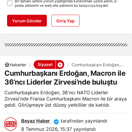
Bir dahaki sefere yorum yaptığımda kullanılmak üzere adımı, e-
posta adresimi ve web site adresimi bu tarayıcıya kaydet.
Yorum Gönder
Giriş Yap
Siyaset
Haberler
Cumhurbaşkanı Erdoğan,
Macron ile 36’ncı Liderler
Cumhurbaşkanı Erdoğan, Macron ile
Zirvesi’nde buluştu
36’ncı Liderler Zirvesi’nde buluştu
Cumhurbaşkanı Erdoğan, 36'ncı NATO Liderler
Zirvesi'nde Fransa Cumhurbaşkanı Macron ile bir araya
geldi. Görüşmeye üst düzey yetkililer de katıldı.
Beyaz Haber
tarafından yayınlandı
8 Temmuz 2026, 15:37
yayınlandı