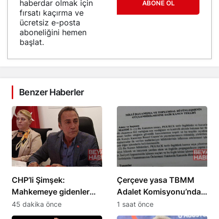
haberdar olmak için
ABONE OL
fırsatı kaçırma ve
ücretsiz e-posta
aboneliğini hemen
başlat.
Benzer Haberler
CHP’li Şimşek:
Çerçeve yasa TBMM
Mahkemeye gidenler
Adalet Komisyonu’ndan
Kemal Bey’e oy
onay aldı, maddeleri
45 dakika önce
1 saat önce
vermemiş kişiler
neler?