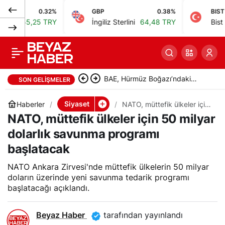
0.32%
GBP
0.38%
BIST
Cumhurbaşkanı
0
Paylaş
,25 TRY
İngiliz Sterlini
64,48 TRY
Bist 100
13.
Erdoğan, Macron ile
36’ncı Liderler
Samsunspor, Kasımpaşa’yı 2-1
SON GELIŞMELER
Zirvesi’nde buluştu
mağlup etti; ikinci maç 19.00’da
Siyaset
Haberler
NATO, müttefik ülkeler için
50 milyar dolarlık savunma
NATO, müttefik ülkeler için 50 milyar
programı başlatacak
dolarlık savunma programı
başlatacak
NATO Ankara Zirvesi'nde müttefik ülkelerin 50 milyar
doların üzerinde yeni savunma tedarik programı
başlatacağı açıklandı.
Beyaz Haber
tarafından yayınlandı