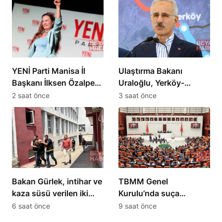
YENİ Parti Manisa İl
Ulaştırma Bakanı
Başkanı İlksen Özalper
Uraloğlu, Yerköy-
tutuklandı
Kayseri YHT Hattı’nı
2 saat önce
3 saat önce
tanıttı
Bakan Gürlek, intihar ve
TBMM Genel
kaza süsü verilen iki
Kurulu’nda suça
ölüm olayını aydınlattı
sürüklenen çocuklara
6 saat önce
9 saat önce
ilişkin teklif kabul edildi