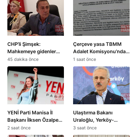
CHP’li Şimşek:
Çerçeve yasa TBMM
Mahkemeye gidenler
Adalet Komisyonu’ndan
Kemal Bey’e oy
onay aldı, maddeleri
45 dakika önce
1 saat önce
vermemiş kişiler
neler?
YENİ Parti Manisa İl
Ulaştırma Bakanı
Başkanı İlksen Özalper
Uraloğlu, Yerköy-
tutuklandı
Kayseri YHT Hattı’nı
2 saat önce
3 saat önce
tanıttı