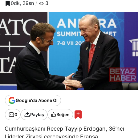
0dk, 29sn
3
Google'da Abone Ol
0
Paylaş
Beğen
Cumhurbaşkanı Recep Tayyip Erdoğan, 36’ncı
Liderler Zirvesi çerçevesinde Fransa