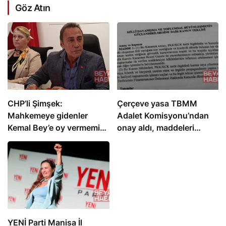
Göz Atın
CHP’li Şimşek:
Çerçeve yasa TBMM
Mahkemeye gidenler
Adalet Komisyonu’ndan
Kemal Bey’e oy vermemiş
onay aldı, maddeleri
kişiler
neler?
YENİ Parti Manisa İl