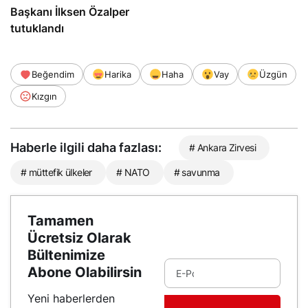
Başkanı İlksen Özalper
tutuklandı
Beğendim
Harika
Haha
Vay
Üzgün
Kızgın
Haberle ilgili daha fazlası:
# Ankara Zirvesi
# müttefik ülkeler
# NATO
# savunma
Tamamen
Ücretsiz Olarak
Bültenimize
Abone Olabilirsin
Yeni haberlerden