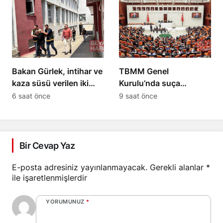
Bakan Gürlek, intihar ve
TBMM Genel
kaza süsü verilen iki
Kurulu’nda suça
ölüm olayını aydınlattı
sürüklenen çocuklara
6 saat önce
9 saat önce
ilişkin teklif kabul edildi
Bir Cevap Yaz
E-posta adresiniz yayınlanmayacak.
Gerekli alanlar
*
ile işaretlenmişlerdir
YORUMUNUZ
*