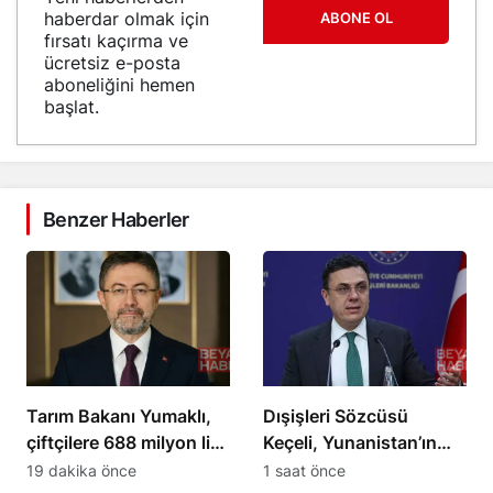
haberdar olmak için
ABONE OL
fırsatı kaçırma ve
ücretsiz e-posta
aboneliğini hemen
başlat.
Benzer Haberler
Tarım Bakanı Yumaklı,
Dışişleri Sözcüsü
çiftçilere 688 milyon lira
Keçeli, Yunanistan’ın
destek ödemesi yaptı
Ege’deki turizm
19 dakika önce
1 saat önce