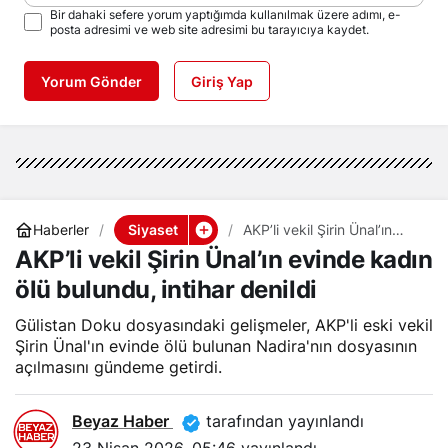
Bir dahaki sefere yorum yaptığımda kullanılmak üzere adımı, e-
posta adresimi ve web site adresimi bu tarayıcıya kaydet.
Yorum Gönder
Giriş Yap
Siyaset
Haberler
AKP’li vekil Şirin Ünal’ın
evinde kadın ölü bulundu,
AKP’li vekil Şirin Ünal’ın evinde kadın
intihar denildi
ölü bulundu, intihar denildi
Gülistan Doku dosyasındaki gelişmeler, AKP'li eski vekil
Şirin Ünal'ın evinde ölü bulunan Nadira'nın dosyasının
açılmasını gündeme getirdi.
Beyaz Haber
tarafından yayınlandı