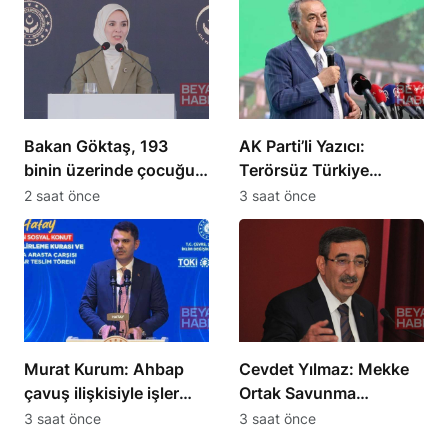
değerlendirdi
Bakan Göktaş, 193
AK Parti’li Yazıcı:
binin üzerinde çocuğu
Terörsüz Türkiye
aile yanında takip ediyor
sürecinde yeni bir
2 saat önce
3 saat önce
safhaya girildi
Murat Kurum: Ahbap
Cevdet Yılmaz: Mekke
çavuş ilişkisiyle işler
Ortak Savunma
yürümez
Anlaşması güvenlik
3 saat önce
3 saat önce
mimarisine katkı