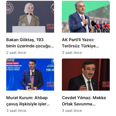
çerçevesini
değerlendirdi
Bakan Göktaş, 193
AK Parti’li Yazıcı:
binin üzerinde çocuğu
Terörsüz Türkiye
aile yanında takip ediyor
sürecinde yeni bir
2 saat önce
3 saat önce
safhaya girildi
Murat Kurum: Ahbap
Cevdet Yılmaz: Mekke
çavuş ilişkisiyle işler
Ortak Savunma
yürümez
Anlaşması güvenlik
3 saat önce
3 saat önce