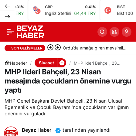
31%
GBP
0.41%
BIST
AKP’li vekil Şirin
0
Paylaş
TRY
İngiliz Sterlini
64,44 TRY
Bist 100
13.779,3
Ünal’ın evinde kadın
ölü bulundu, intihar
Ordu’da ırmağa giren mevsimlik
SON GELIŞMELER
denildi
işçi iki kardeşten Ersin öldü
Siyaset
Haberler
MHP lideri Bahçeli, 23
Nisan mesajında çocukların
MHP lideri Bahçeli, 23 Nisan
önemine vurgu yaptı
mesajında çocukların önemine vurgu
yaptı
MHP Genel Başkanı Devlet Bahçeli, 23 Nisan Ulusal
Egemenlik ve Çocuk Bayramı'nda çocukların varlığının
önemini vurguladı.
Beyaz Haber
tarafından yayınlandı