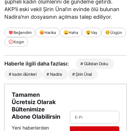
şüpheli kadın ölümlerini de gündeme getirdi.
AKP’li eski vekil Şirin Ünal’ın evinde ölü bulunan
Nadira’nın dosyasının açılması talep ediliyor.
Beğendim
Harika
Haha
Vay
Üzgün
Kızgın
Haberle ilgili daha fazlası:
# Gülistan Doku
# kadın ölümleri
# Nadira
# Şirin Ünal
Tamamen
Ücretsiz Olarak
Bültenimize
Abone Olabilirsin
Yeni haberlerden