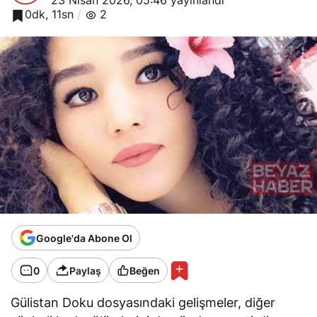
23 Nisan 2026, 05:46
yayınlandı
0dk, 11sn
2
Google'da Abone Ol
0
Paylaş
Beğen
Gülistan Doku dosyasındaki gelişmeler, diğer