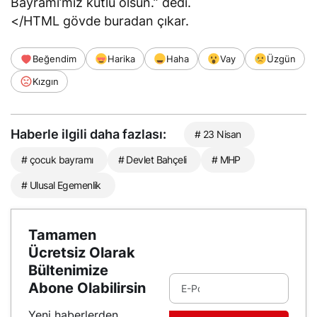
Bayramı’mız kutlu olsun.” dedi.
</HTML gövde buradan çıkar.
Beğendim
Harika
Haha
Vay
Üzgün
Kızgın
Haberle ilgili daha fazlası:
# 23 Nisan
# çocuk bayramı
# Devlet Bahçeli
# MHP
# Ulusal Egemenlik
Tamamen
Ücretsiz Olarak
Bültenimize
Abone Olabilirsin
Yeni haberlerden