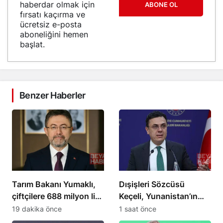
haberdar olmak için
ABONE OL
fırsatı kaçırma ve
ücretsiz e-posta
aboneliğini hemen
başlat.
Benzer Haberler
Tarım Bakanı Yumaklı,
Dışişleri Sözcüsü
çiftçilere 688 milyon lira
Keçeli, Yunanistan’ın
destek ödemesi yaptı
Ege’deki turizm
19 dakika önce
1 saat önce
çerçevesini