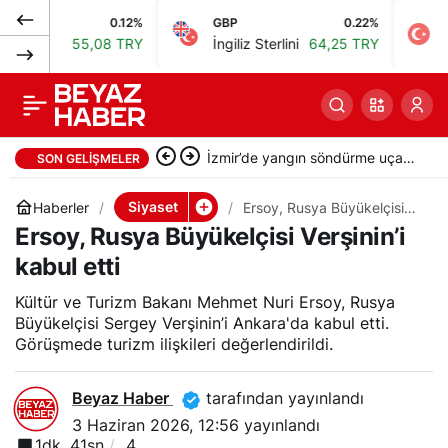
0.12%
GBP
0.22%
BIST
Murat Kurum: COP31
0
Paylaş
55,08 TRY
İngiliz Sterlini
64,25 TRY
Bist 100
sürecine uygulanabilir
iş modelleriyle gelin
Saipem 7000 dev vinç gemisi
SON GELIŞMELER
İstanbul Boğazı’ndan geçti
Siyaset
Haberler
Ersoy, Rusya Büyükelçisi
Verşinin’i kabul etti
Ersoy, Rusya Büyükelçisi Verşinin’i
kabul etti
Kültür ve Turizm Bakanı Mehmet Nuri Ersoy, Rusya
Büyükelçisi Sergey Verşinin’i Ankara'da kabul etti.
Görüşmede turizm ilişkileri değerlendirildi.
Beyaz Haber
tarafından yayınlandı
3 Haziran 2026, 12:56
yayınlandı
1dk, 41sn
4