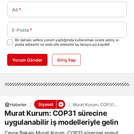
Ad
*
E-Posta
*
Bir dahaki sefere yorum yaptığımda kullanılmak üzere adımı, e-
posta adresimi ve web site adresimi bu tarayıcıya kaydet.
Yorum Gönder
Giriş Yap
Siyaset
Haberler
Murat Kurum: COP31
sürecine uygulanabilir iş
Murat Kurum: COP31 sürecine
modelleriyle gelin
uygulanabilir iş modelleriyle gelin
Çevre Bakanı Murat Kurum, COP31 sürecine somut