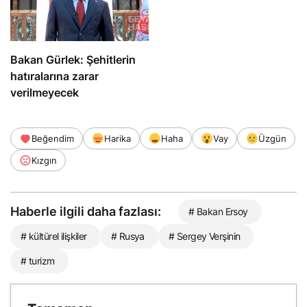
Bakan Gürlek: Şehitlerin
hatıralarına zarar
verilmeyecek
Beğendim
Harika
Haha
Vay
Üzgün
Kızgın
Haberle ilgili daha fazlası:
# Bakan Ersoy
# kültürel ilişkiler
# Rusya
# Sergey Verşinin
# turizm