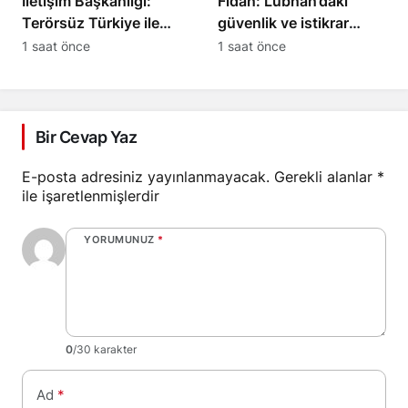
İletişim Başkanlığı:
Fidan: Lübnan’daki
Terörsüz Türkiye ile
güvenlik ve istikrar
kazanan 86 milyon
kritik önem taşıyor
1 saat önce
1 saat önce
olacak
Bir Cevap Yaz
E-posta adresiniz yayınlanmayacak.
Gerekli alanlar
*
ile işaretlenmişlerdir
YORUMUNUZ
*
0
/30 karakter
Ad
*