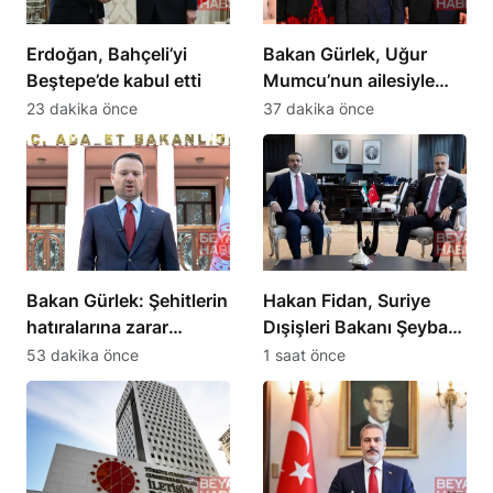
Erdoğan, Bahçeli’yi
Bakan Gürlek, Uğur
Beştepe’de kabul etti
Mumcu’nun ailesiyle
görüştü
23 dakika önce
37 dakika önce
Bakan Gürlek: Şehitlerin
Hakan Fidan, Suriye
hatıralarına zarar
Dışişleri Bakanı Şeybani
verilmeyecek
ile görüştü
53 dakika önce
1 saat önce