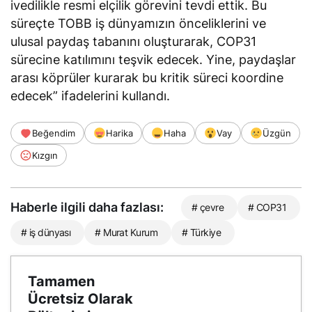
ivedilikle resmi elçilik görevini tevdi ettik. Bu
süreçte TOBB iş dünyamızın önceliklerini ve
ulusal paydaş tabanını oluşturarak, COP31
sürecine katılımını teşvik edecek. Yine, paydaşlar
arası köprüler kurarak bu kritik süreci koordine
edecek” ifadelerini kullandı.
Beğendim
Harika
Haha
Vay
Üzgün
Kızgın
Haberle ilgili daha fazlası:
# çevre
# COP31
# iş dünyası
# Murat Kurum
# Türkiye
Tamamen
Ücretsiz Olarak