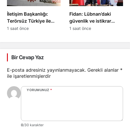
İletişim Başkanlığı:
Fidan: Lübnan’daki
Terörsüz Türkiye ile
güvenlik ve istikrar
kazanan 86 milyon
kritik önem taşıyor
1 saat önce
1 saat önce
olacak
Bir Cevap Yaz
E-posta adresiniz yayınlanmayacak.
Gerekli alanlar
*
ile işaretlenmişlerdir
YORUMUNUZ
*
0
/30 karakter