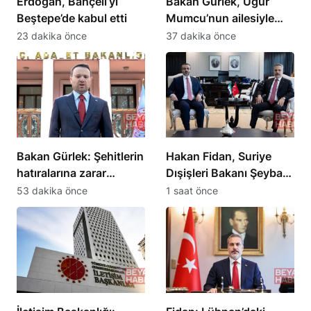
Erdoğan, Bahçeli’yi
Bakan Gürlek, Uğur
Beştepe’de kabul etti
Mumcu’nun ailesiyle
görüştü
23 dakika önce
37 dakika önce
Bakan Gürlek: Şehitlerin
Hakan Fidan, Suriye
hatıralarına zarar
Dışişleri Bakanı Şeybani
verilmeyecek
ile görüştü
53 dakika önce
1 saat önce