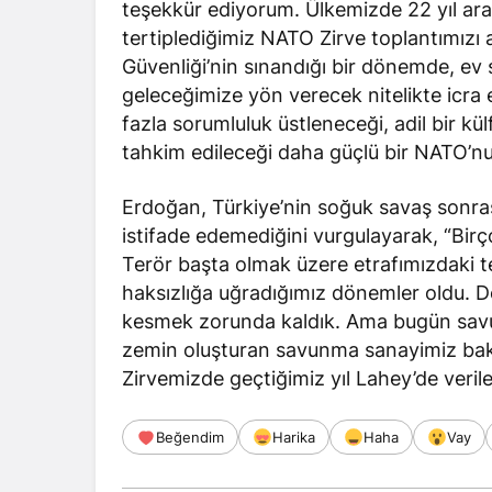
teşekkür ediyorum. Ülkemizde 22 yıl ara
tertiplediğimiz NATO Zirve toplantımızı
Güvenliği’nin sınandığı bir dönemde, ev s
geleceğimize yön verecek nitelikte icra ed
fazla sorumluluk üstleneceği, adil bir kül
tahkim edileceği daha güçlü bir NATO’nu
Erdoğan, Türkiye’nin soğuk savaş sonras
istifade edemediğini vurgulayarak, “Bir
Terör başta olmak üzere etrafımızdaki teh
haksızlığa uğradığımız dönemler oldu. 
kesmek zorunda kaldık. Ama bugün savu
zemin oluşturan savunma sanayimiz bakım
Zirvemizde geçtiğimiz yıl Lahey’de veril
Beğendim
Harika
Haha
Vay