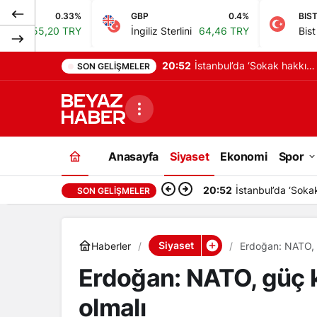
.33%
GBP
0.4%
BIST
 TRY
İngiliz Sterlini
64,46 TRY
Bist 100
13.779,
20:52
İstanbul’da ‘Sokak hakkı’
SON GELIŞMELER
haraç çetesi operasyonu:
24 tutuklama
Anasayfa
Siyaset
Ekonomi
Spor
20:52
İstanbul’da ‘Soka
SON GELIŞMELER
Siyaset
Haberler
Erdoğan: NATO, gü
Erdoğan: NATO, güç ka
olmalı