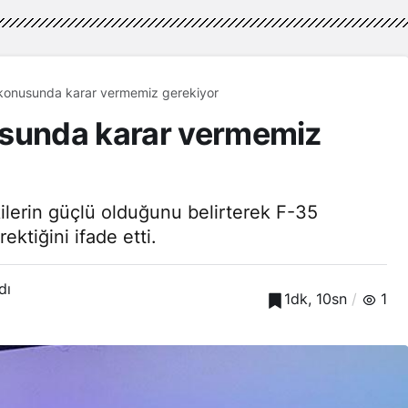
 konusunda karar vermemiz gerekiyor
usunda karar vermemiz
kilerin güçlü olduğunu belirterek F-35
ektiğini ifade etti.
dı
1dk, 10sn
1