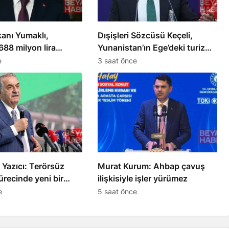
anı Yumaklı,
Dışişleri Sözcüsü Keçeli,
 688 milyon lira
Yunanistan’ın Ege’deki turizm
demesi yaptı
çerçevesini değerlendirdi
e
3 saat önce
i Yazıcı: Terörsüz
Murat Kurum: Ahbap çavuş
ürecinde yeni bir
ilişkisiyle işler yürümez
rildi
e
5 saat önce