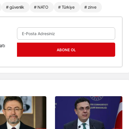
# güvenlik
# NATO
# Türkiye
# zirve
atı
ABONE OL