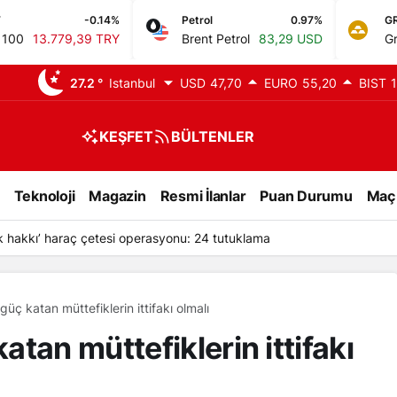
-0.14%
Petrol
0.97%
GR. ALTIN
39 TRY
Brent Petrol
83,29 USD
Gram Altın
6.6
27.2 °
Istanbul
USD
47,70
EURO
55,20
BIST
1
KEŞFET
BÜLTENLER
Teknoloji
Magazin
Resmi İlanlar
Puan Durumu
Maç
k hakkı’ haraç çetesi operasyonu: 24 tutuklama
ç katan müttefiklerin ittifakı olmalı
tan müttefiklerin ittifakı