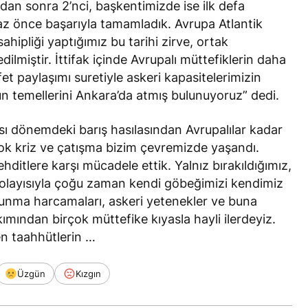
dan sonra 2’nci, başkentimizde ise ilk defa
 az önce başarıyla tamamladık. Avrupa Atlantik
ahipliği yaptığımız bu tarihi zirve, ortak
ilmiştir. İttifak içinde Avrupalı müttefiklerin daha
fet paylaşımı suretiyle askeri kapasitelerimizin
n temellerini Ankara’da atmış bulunuyoruz” dedi.
ı dönemdeki barış hasılasından Avrupalılar kadar
çok kriz ve çatışma bizim çevremizde yaşandı.
ditlere karşı mücadele ettik. Yalnız bırakıldığımız,
Dolayısıyla çoğu zaman kendi göbeğimizi kendimiz
nma harcamaları, askeri yetenekler ve buna
ından birçok müttefike kıyasla hayli ilerdeyiz.
en taahhütlerin …
Üzgün
Kızgın