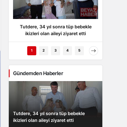
Gece Modu
Gece modunu seçin.
Tutdere, 34 yıl sonra tüp bebekle
İstan
Sistem Modu
Sistem modunu seçin.
ikizleri olan aileyi ziyaret etti
çetes
1
2
3
4
5
Gündemden Haberler
Tutdere, 34 yıl sonra tüp bebekle
ikizleri olan aileyi ziyaret etti