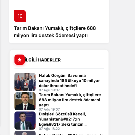
10
Tarım Bakanı Yumaklı, çiftçilere 688
milyon lira destek ödemesi yaptı
İLGILI HABERLER
Haluk Görgün: Savunma
sanayinde 185 ülkeye 10 milyar
dolar ihracat hedefi
07 Ağu 19:37
Tarım Bakanı Yumaklı, çiftçilere
688 milyon lira destek ödemesi
yaptı
07 Ağu 19:07
Dışişleri Sözcüsü Keçeli,
Yunanistan&#8217;ın
Ege&#8217;deki turizm
çerçevesini değerlendirdi
07 Ağu 18:22