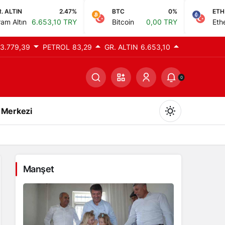
2.47%
BTC
0%
ETH
53,10 TRY
Bitcoin
0,00 TRY
Ethereum
0,00 
3.779,39
PETROL
83,29
GR. ALTIN
6.653,10
0
 Merkezi
Manşet
Gündüz Modu
Gündüz modunu seçin.