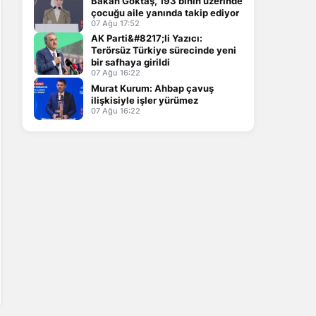
Bakan Göktaş, 193 binin üzerinde
çocuğu aile yanında takip ediyor
07 Ağu 17:52
AK Parti&#8217;li Yazıcı:
Terörsüz Türkiye sürecinde yeni
bir safhaya girildi
07 Ağu 16:22
Murat Kurum: Ahbap çavuş
ilişkisiyle işler yürümez
07 Ağu 16:22