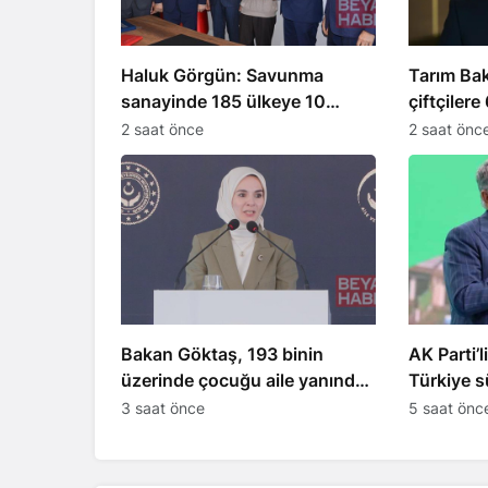
Haluk Görgün: Savunma
Tarım Bak
sanayinde 185 ülkeye 10
çiftçilere
milyar dolar ihracat hedefi
destek ö
2 saat önce
2 saat önc
Bakan Göktaş, 193 binin
AK Parti’l
üzerinde çocuğu aile yanında
Türkiye s
takip ediyor
safhaya gi
3 saat önce
5 saat önc