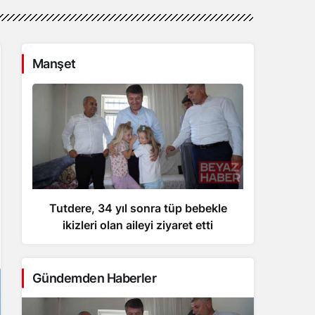
Manşet
Tutdere, 34 yıl sonra tüp bebekle
İst
ikizleri olan aileyi ziyaret etti
çete
Gündemden Haberler