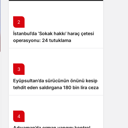
2
İstanbul’da ‘Sokak hakkı’ haraç çetesi
operasyonu: 24 tutuklama
3
Eyüpsultan’da sürücünün önünü kesip
tehdit eden saldırgana 180 bin lira ceza
4
Adıyaman’da orman yangını kontrol