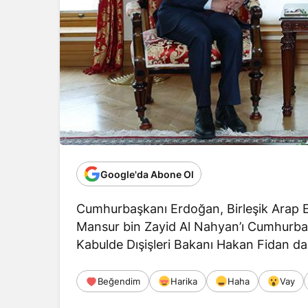
Google'da Abone Ol
Cumhurbaşkanı Erdoğan, Birleşik Arap Em
Mansur bin Zayid Al Nahyan’ı Cumhurbaş
Kabulde Dışişleri Bakanı Hakan Fidan da 
Beğendim
Harika
Haha
Vay