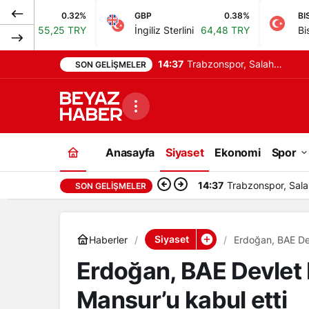
0.32%
GBP
0.38%
BIST
5 TRY
İngiliz Sterlini
64,48 TRY
Bist 100
13.77
14:22
Ulaştırma Bakanı Uraloğlu,
SON GELIŞMELER
Yerköy-Kayseri YHT
Hattı’nı tanıttı
Anasayfa
Siyaset
Ekonomi
Spor
14:22
Ulaştırma Bakanı U
SON GELIŞMELER
Siyaset
Haberler
Erdoğan, BAE Dev
Erdoğan, BAE Devlet 
Mansur’u kabul etti