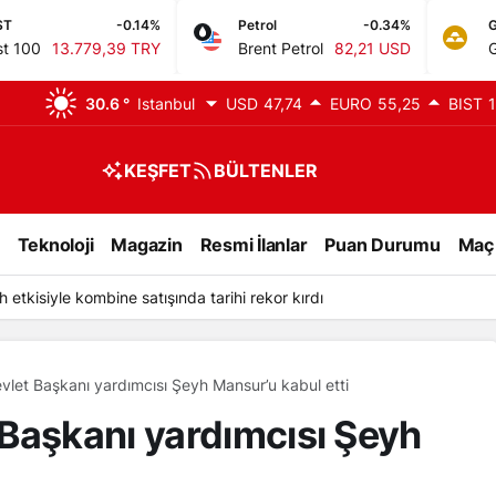
-0.14%
Petrol
-0.34%
GR. ALTIN
9,39 TRY
Brent Petrol
82,21 USD
Gram Altın
6.
30.6 °
Istanbul
USD
47,74
EURO
55,25
BIST
1
KEŞFET
BÜLTENLER
Teknoloji
Magazin
Resmi İlanlar
Puan Durumu
Maç
raloğlu, Yerköy-Kayseri YHT Hattı’nı tanıttı
let Başkanı yardımcısı Şeyh Mansur’u kabul etti
Başkanı yardımcısı Şeyh