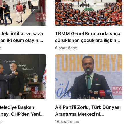
lek, intihar ve kaza
TBMM Genel Kurulu’nda suça
en iki ölüm olayını
sürüklenen çocuklara ilişkin
teklif kabul edildi
e
6 saat önce
Belediye Başkanı
AK Parti’li Zorlu, Türk Dünyası
nay, CHP’den Yeni
Araştırma Merkezi’ni
eçti
Keçiören’de kuracak
ce
16 saat önce