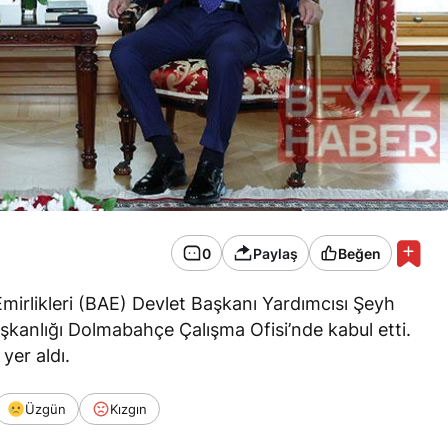
0
Paylaş
Beğen
irlikleri (BAE) Devlet Başkanı Yardımcısı Şeyh
kanlığı Dolmabahçe Çalışma Ofisi’nde kabul etti.
yer aldı.
Üzgün
Kızgın