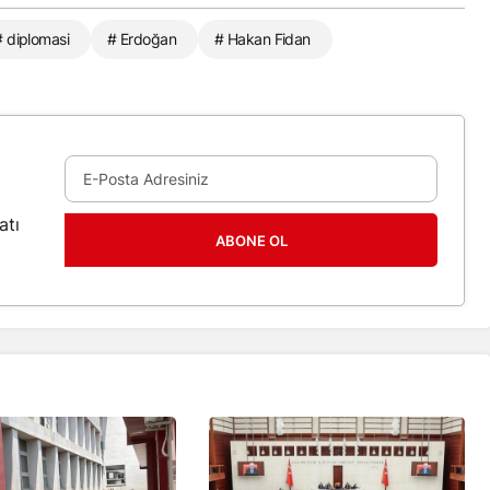
# diplomasi
# Erdoğan
# Hakan Fidan
atı
ABONE OL