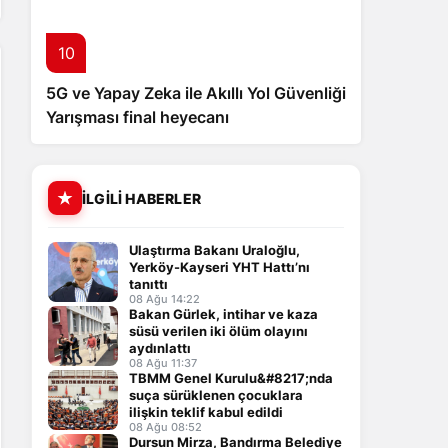
10
5G ve Yapay Zeka ile Akıllı Yol Güvenliği
Yarışması final heyecanı
İLGILI HABERLER
Ulaştırma Bakanı Uraloğlu,
Yerköy-Kayseri YHT Hattı’nı
tanıttı
08 Ağu 14:22
Bakan Gürlek, intihar ve kaza
süsü verilen iki ölüm olayını
aydınlattı
08 Ağu 11:37
TBMM Genel Kurulu&#8217;nda
suça sürüklenen çocuklara
ilişkin teklif kabul edildi
08 Ağu 08:52
Dursun Mirza, Bandırma Belediye