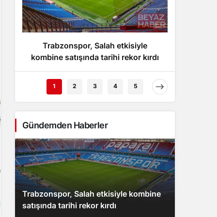
Gece Modu
Gece modunu seçin.
Trabzonspor, Salah etkisiyle
Ulaştır
Sistem Modu
Sistem modunu seçin.
kombine satışında tarihi rekor kırdı
Kay
1
2
3
4
5
Gündemden Haberler
Trabzonspor, Salah etkisiyle kombine
satışında tarihi rekor kırdı