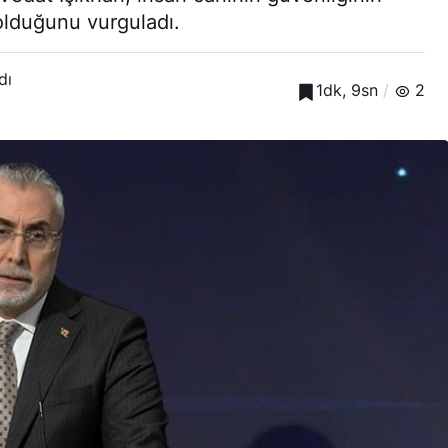
olduğunu vurguladı.
dı
1dk, 9sn
2