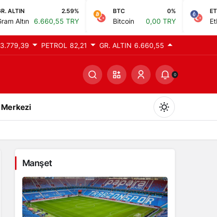
2.59%
BTC
0%
ETH
660,55 TRY
Bitcoin
0,00 TRY
Ethereum
0,0
3.779,39
PETROL
82,21
GR. ALTIN
6.660,55
0
 Merkezi
Manşet
Gündüz Modu
Gündüz modunu seçin.