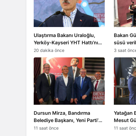
Ulaştırma Bakanı Uraloğlu,
Bakan Gür
Yerköy-Kayseri YHT Hattı’nı
süsü veril
tanıttı
aydınlattı
20 dakika önce
3 saat önc
Dursun Mirza, Bandırma
Yatağan 
Belediye Başkanı, Yeni Parti’ye
Mesut Gü
katıldı
Parti’ye g
11 saat önce
11 saat ön