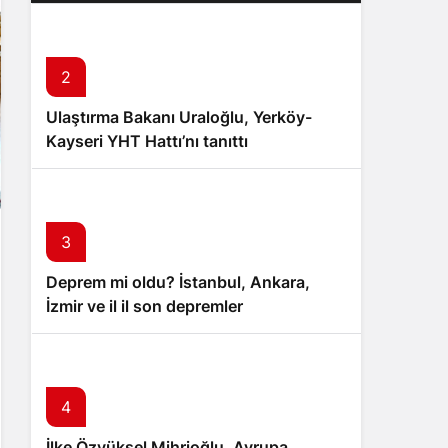
2
Ulaştırma Bakanı Uraloğlu, Yerköy-
Kayseri YHT Hattı’nı tanıttı
3
Deprem mi oldu? İstanbul, Ankara,
İzmir ve il il son depremler
4
İlke Özyüksel Mihrioğlu, Avrupa