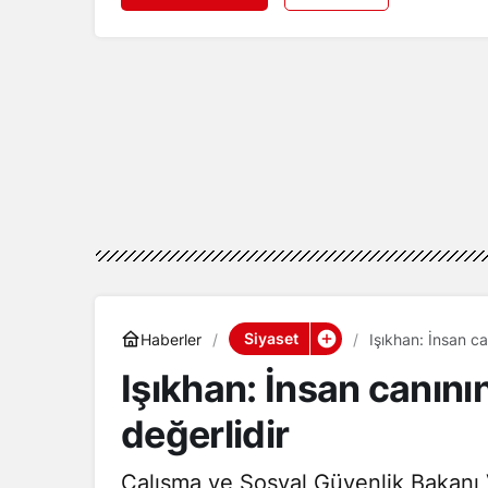
Siyaset
Haberler
Işıkhan: İnsan c
Işıkhan: İnsan canını
değerlidir
Çalışma ve Sosyal Güvenlik Bakanı V