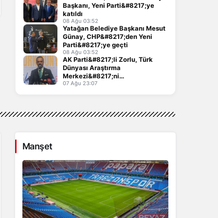
Başkanı, Yeni Parti&#8217;ye
katıldı
08 Ağu 03:52
Yatağan Belediye Başkanı Mesut
Günay, CHP&#8217;den Yeni
Parti&#8217;ye geçti
08 Ağu 03:52
AK Parti&#8217;li Zorlu, Türk
Dünyası Araştırma
Merkezi&#8217;ni
Keçiören&#8217;de kuracak
07 Ağu 23:07
Manşet