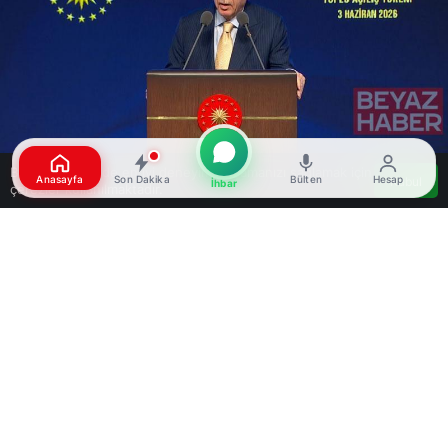
Bu web sitesinde en iyi deneyimi yaşamanızı sağlamak için
Anasayfa
Son Dakika
Bülten
Hesap
Kabul
İhbar
çerezler kullanılmaktadır.
Google'da Abone Ol
0
Paylaş
Beğen
Cumhurbaşkanı Recep Tayyip Erdoğan, 2025 Yılı
Yenilenebilir Enerji Yatırımları Toplu Açılış
Töreni’nde önemli açıklamalarda bulundu.
Erdoğan, enerji arz güvenliğinin sağlanmasının
yalnızca bir kalkınma meselesi değil, aynı
zamanda bir egemenlik ve milli güvenlik meselesi
olduğunu
ifade etti
. Canlı yayını izlemek için