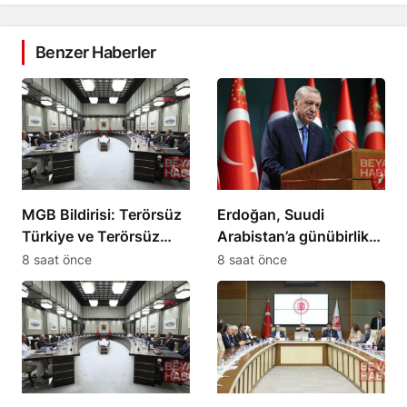
Benzer Haberler
MGB Bildirisi: Terörsüz
Erdoğan, Suudi
Türkiye ve Terörsüz
Arabistan’a günübirlik
Bölge hedeflerine
çalışma ziyareti
8 saat önce
8 saat önce
ilerleme kaydedildi
yapacak