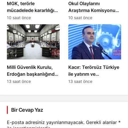
MGK, terörle
Okul Olaylarını
mücadelede kararlılığın
Araştırma Komisyonu
süreceğini açıkladı
milletvekilleri önerilerini
10 saat önce
10 saat önce
sundu
Milli Güvenlik Kurulu,
Kacır: Terörsüz Türkiye
Erdoğan başkanlığında
ile yatırım ve
toplandı
kalkınmanın önü
13 saat önce
13 saat önce
açılacak
Bir Cevap Yaz
E-posta adresiniz yayınlanmayacak.
Gerekli alanlar
*