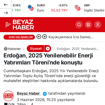
0.16%
EURO
-0.01%
GBP
0.
Erdoğan, enerji arz
0
Paylaş
1 TRY
Euro
55,03 TRY
İngiliz Sterlini
64,25 
güvenliğinin önemini
vurguladı
Küçükçekmece İcra Dairesi,
SON GELIŞMELER
taşınmazı satışa çıkardı
Siyaset
Haberler
Erdoğan, 2025 Yenilenebilir
Enerji Yatırımları Töreni’nde
Erdoğan, 2025 Yenilenebilir Enerji
konuştu
Yatırımları Töreni’nde konuştu
Cumhurbaşkanı Erdoğan, 2025 Yılı Yenilenebilir Enerji
Yatırımları Toplu Açılış Töreni'nde enerji güvenliği ve
muhalefet eleştirileri hakkında açıklamalarda bulundu.
Beyaz Haber
tarafından yayınlandı
3 Haziran 2026, 15:25
yayınlandı
0dk, 58sn
4