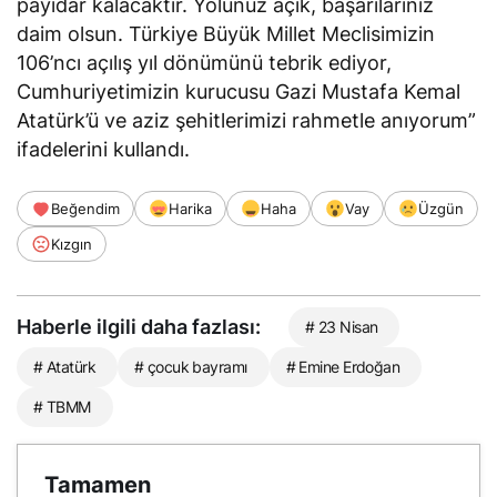
payidar kalacaktır. Yolunuz açık, başarılarınız
daim olsun. Türkiye Büyük Millet Meclisimizin
106’ncı açılış yıl dönümünü tebrik ediyor,
Cumhuriyetimizin kurucusu Gazi Mustafa Kemal
Atatürk’ü ve aziz şehitlerimizi rahmetle anıyorum”
ifadelerini kullandı.
Beğendim
Harika
Haha
Vay
Üzgün
Kızgın
Haberle ilgili daha fazlası:
# 23 Nisan
# Atatürk
# çocuk bayramı
# Emine Erdoğan
# TBMM
Tamamen