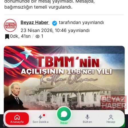
dönümünde bir mesaj yayımladı. Mesajda,
bağımsızlığın temeli vurgulandı.
Beyaz Haber
tarafından yayınlandı
23 Nisan 2026, 10:46
yayınlandı
0dk, 41sn
1
Bu web sitesinde en iyi deneyimi yaşamanızı sağlamak için
Anasayfa
Son Dakika
Bülten
Hesap
Kabul
İhbar
çerezler kullanılmaktadır.
Google'da Abone Ol