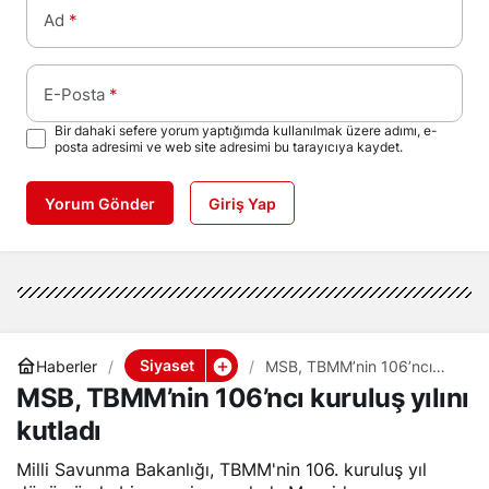
Ad
*
E-Posta
*
Bir dahaki sefere yorum yaptığımda kullanılmak üzere adımı, e-
posta adresimi ve web site adresimi bu tarayıcıya kaydet.
Yorum Gönder
Giriş Yap
Siyaset
Haberler
MSB, TBMM’nin 106’ncı
kuruluş yılını kutladı
MSB, TBMM’nin 106’ncı kuruluş yılını
kutladı
Milli Savunma Bakanlığı, TBMM'nin 106. kuruluş yıl