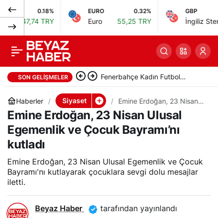
0.18%
EURO
0.32%
GBP
MSB, TBMM’nin
0
Paylaş
7,74 TRY
Euro
55,25 TRY
İngiliz Sterlini
64,
106’ncı kuruluş yılını
kutladı
Fenerbahçe Kadın Futbol
SON GELIŞMELER
Takımı, UEFA Kadınlar Avrupa
Siyaset
Haberler
Emine Erdoğan, 23 Nisan
Ulusal Egemenlik ve Çocuk
Emine Erdoğan, 23 Nisan Ulusal
Ligi’nde mücadele edecek
Bayramı’nı kutladı
Egemenlik ve Çocuk Bayramı’nı
kutladı
Emine Erdoğan, 23 Nisan Ulusal Egemenlik ve Çocuk
Bayramı'nı kutlayarak çocuklara sevgi dolu mesajlar
iletti.
Beyaz Haber
tarafından yayınlandı