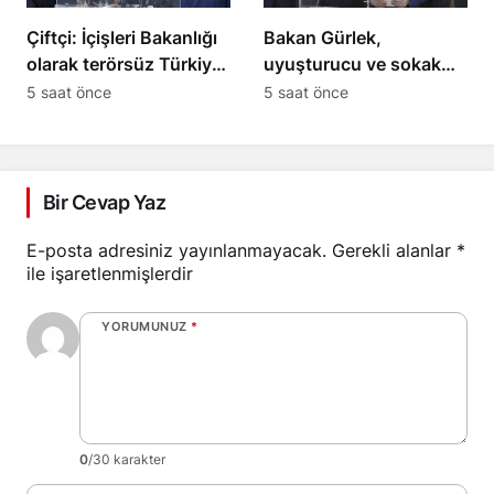
Çiftçi: İçişleri Bakanlığı
Bakan Gürlek,
olarak terörsüz Türkiye
uyuşturucu ve sokak
sürecini takip ediyoruz
çeteleriyle mücadelede
5 saat önce
5 saat önce
yeni adımlar atacak
Bir Cevap Yaz
E-posta adresiniz yayınlanmayacak.
Gerekli alanlar
*
ile işaretlenmişlerdir
YORUMUNUZ
*
0
/30 karakter