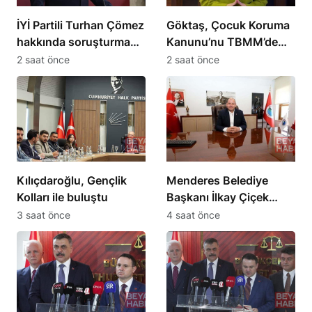
İYİ Partili Turhan Çömez
Göktaş, Çocuk Koruma
hakkında soruşturma
Kanunu’nu TBMM’de
başlatıldı
yasalaştırdı
2 saat önce
2 saat önce
Kılıçdaroğlu, Gençlik
Menderes Belediye
Kolları ile buluştu
Başkanı İlkay Çiçek
görevden uzaklaştırıldı
3 saat önce
4 saat önce