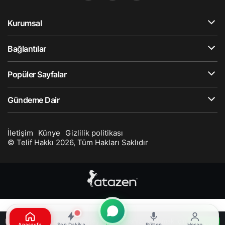
Kurumsal
Bağlantılar
Popüler Sayfalar
Gündeme Dair
İletişim
Künye
Gizlilik politikası
© Telif Hakkı 2026, Tüm Hakları Saklıdır
Bu web sitesinde en iyi deneyimi yaşamanızı sağlamak için
Anasayfa
Son Dakika
Bülten
Hesap