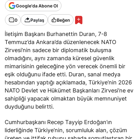
Google'da Abone Ol
0
Paylaş
Beğen
İletişim Başkanı Burhanettin Duran, 7-8
Temmuz’da Ankara’da düzenlenecek NATO
Zirvesi’nin sadece bir diplomatik buluşma
olmadığını, aynı zamanda küresel güvenlik
mimarisinin geleceğine yön verecek önemli bir
eşik olduğunu
ifade etti
. Duran, sanal medya
hesabından yaptığı açıklamada, Türkiye’nin 2026
NATO Devlet ve Hükümet Başkanları Zirvesi’ne ev
sahipliği yapacak olmaktan büyük memnuniyet
duyduğunu
belirtti
.
Cumhurbaşkanı Recep Tayyip Erdoğan’ın
liderliğinde Türkiye’nin, sorumluluk alan, çözüm
üreten ve ittifak ruhunu sahada somutlaştıran bir