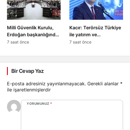
Milli Güvenlik Kurulu,
Kacır: Terörsüz Türkiye
Erdoğan başkanlığında
ile yatırım ve
toplandı
kalkınmanın önü
7 saat önce
7 saat önce
açılacak
Bir Cevap Yaz
E-posta adresiniz yayınlanmayacak.
Gerekli alanlar
*
ile işaretlenmişlerdir
YORUMUNUZ
*