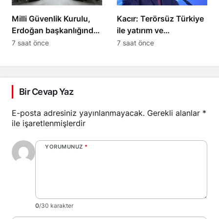
Milli Güvenlik Kurulu,
Kacır: Terörsüz Türkiye
Erdoğan başkanlığında
ile yatırım ve
toplandı
kalkınmanın önü
7 saat önce
7 saat önce
açılacak
Bir Cevap Yaz
E-posta adresiniz yayınlanmayacak.
Gerekli alanlar
*
ile işaretlenmişlerdir
YORUMUNUZ
*
0
/30 karakter