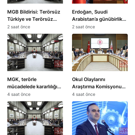
MGB Bildirisi: Terörsüz
Erdoğan, Suudi
Türkiye ve Terörsüz
Arabistan’a günübirlik
Bölge hedeflerine
çalışma ziyareti
2 saat önce
2 saat önce
ilerleme kaydedildi
yapacak
MGK, terörle
Okul Olaylarını
mücadelede kararlılığın
Araştırma Komisyonu
süreceğini açıkladı
milletvekilleri önerilerini
4 saat önce
4 saat önce
sundu