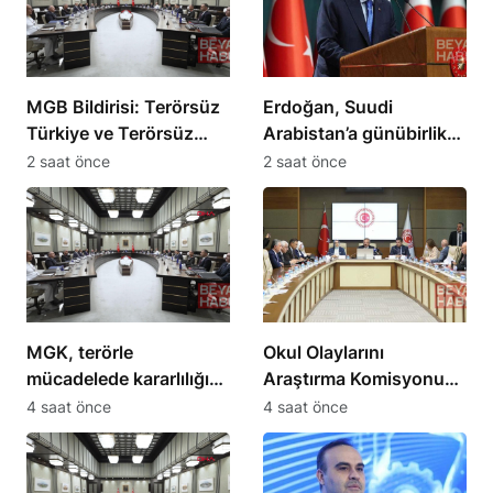
MGB Bildirisi: Terörsüz
Erdoğan, Suudi
Türkiye ve Terörsüz
Arabistan’a günübirlik
Bölge hedeflerine
çalışma ziyareti
2 saat önce
2 saat önce
ilerleme kaydedildi
yapacak
MGK, terörle
Okul Olaylarını
mücadelede kararlılığın
Araştırma Komisyonu
süreceğini açıkladı
milletvekilleri önerilerini
4 saat önce
4 saat önce
sundu