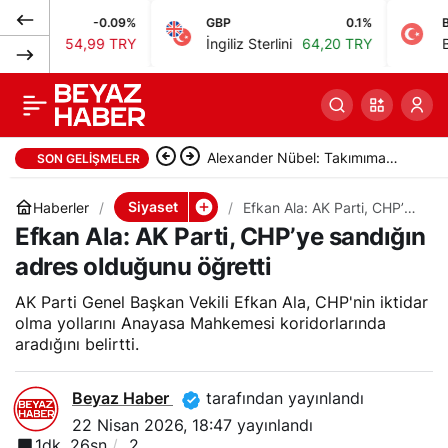
-0.09%
GBP
0.1%
BIST
Duran: NATO Zirvesi,
0
Paylaş
4,99 TRY
İngiliz Sterlini
64,20 TRY
Bist 100
13
küresel güvenlik
mimarisine yön
Vincenzo Italiano: Avrupa’da
SON GELIŞMELER
verecek
kolay maç olmadığını gördük
Siyaset
Haberler
Efkan Ala: AK Parti, CHP’ye
sandığın adres olduğunu
Efkan Ala: AK Parti, CHP’ye sandığın
öğretti
adres olduğunu öğretti
AK Parti Genel Başkan Vekili Efkan Ala, CHP'nin iktidar
olma yollarını Anayasa Mahkemesi koridorlarında
aradığını belirtti.
Beyaz Haber
tarafından yayınlandı
22 Nisan 2026, 18:47
yayınlandı
1dk, 26sn
2