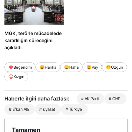
MGK, terörle mücadelede
kararlılığın süreceğini
açıkladı
Beğendim
Harika
Haha
Vay
Üzgün
Kızgın
Haberle ilgili daha fazlası:
# AK Parti
# CHP
# Efkan Ala
# siyaset
# Türkiye
Tamamen