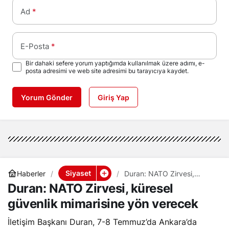
Ad
*
E-Posta
*
Bir dahaki sefere yorum yaptığımda kullanılmak üzere adımı, e-
posta adresimi ve web site adresimi bu tarayıcıya kaydet.
Yorum Gönder
Giriş Yap
Siyaset
Haberler
Duran: NATO Zirvesi,
küresel güvenlik mimarisine
Duran: NATO Zirvesi, küresel
yön verecek
güvenlik mimarisine yön verecek
İletişim Başkanı Duran, 7-8 Temmuz’da Ankara’da