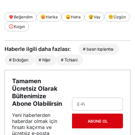
Beğendim
Harika
Haha
Vay
Üzgün
Kızgın
Haberle ilgili daha fazlası:
# basın toplantısı
# Erdoğan
# Nijer
# Tchiani
Tamamen
Ücretsiz Olarak
Bültenimize
Abone Olabilirsin
Yeni haberlerden
haberdar olmak için
ABONE OL
fırsatı kaçırma ve
ücretsiz e-posta