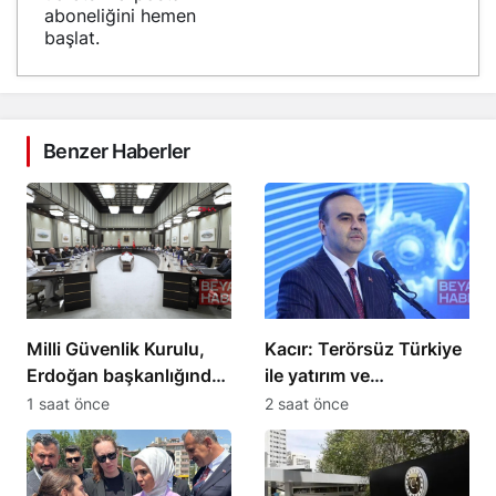
aboneliğini hemen
başlat.
Benzer Haberler
Milli Güvenlik Kurulu,
Kacır: Terörsüz Türkiye
Erdoğan başkanlığında
ile yatırım ve
toplandı
kalkınmanın önü
1 saat önce
2 saat önce
açılacak