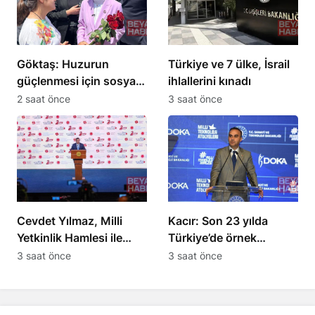
Göktaş: Huzurun
Türkiye ve 7 ülke, İsrail
güçlenmesi için sosyal
ihlallerini kınadı
dayanışma şart
2 saat önce
3 saat önce
Cevdet Yılmaz, Milli
Kacır: Son 23 yılda
Yetkinlik Hamlesi ile
Türkiye’de örnek
küresel yetenek ağı
kalkınma hamlesi
3 saat önce
3 saat önce
oluşturuyor
gerçekleştirildi