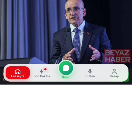
Bu web sitesinde en iyi deneyimi yaşamanızı sağlamak için
Anasayfa
Son Dakika
Bülten
Hesap
Kabul
İhbar
çerezler kullanılmaktadır.
Google'da Abone Ol
0
Paylaş
Beğen
Hazine ve Maliye Bakanı Mehmet Şimşek,
İstanbul’da gerçekleştirilen 3’üncü Küresel İslami
Ekonomi Zirvesi’nde Türkiye’ye yatırım yapılması
çağrısında bulundu. Şimşek, “Burada yeteneği,