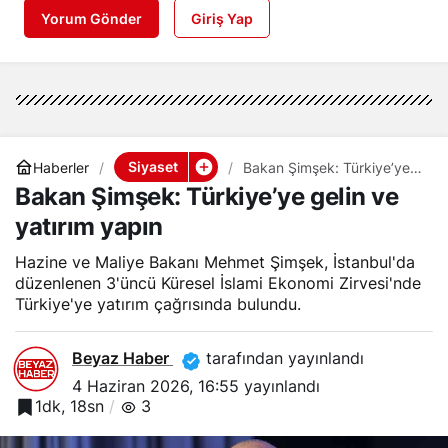
Yorum Gönder
Giriş Yap
Siyaset
Haberler
Bakan Şimşek: Türkiye’ye
gelin ve yatırım yapın
Bakan Şimşek: Türkiye’ye gelin ve
yatırım yapın
Hazine ve Maliye Bakanı Mehmet Şimşek, İstanbul'da
düzenlenen 3'üncü Küresel İslami Ekonomi Zirvesi'nde
Türkiye'ye yatırım çağrısında bulundu.
Beyaz Haber
tarafından yayınlandı
4 Haziran 2026, 16:55
yayınlandı
1dk, 18sn
3