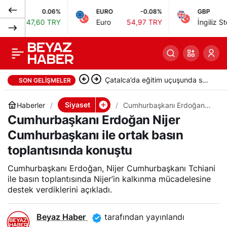
0.06%
EURO
-0.08%
GBP
Bakan Şimşek:
0
Paylaş
7,60 TRY
Euro
54,97 TRY
İngiliz Sterlini
64,
Türkiye’ye gelin ve
yatırım yapın
Çatalca’da eğitim uçuşunda sert
SON GELIŞMELER
iniş yapan uçakta hasar oluştu
Siyaset
Haberler
Cumhurbaşkanı Erdoğan
Nijer Cumhurbaşkanı ile
Cumhurbaşkanı Erdoğan Nijer
ortak basın toplantısında
konuştu
Cumhurbaşkanı ile ortak basın
toplantısında konuştu
Cumhurbaşkanı Erdoğan, Nijer Cumhurbaşkanı Tchiani
ile basın toplantısında Nijer’in kalkınma mücadelesine
destek verdiklerini açıkladı.
Beyaz Haber
tarafından yayınlandı