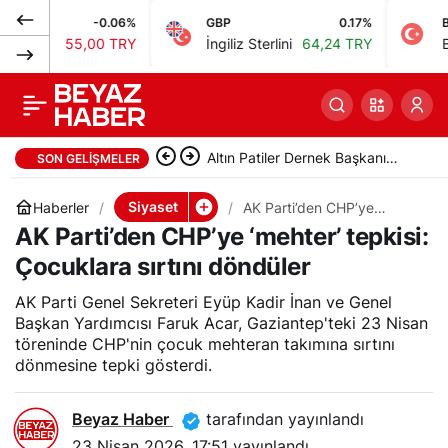
-0.06%
GBP
0.17%
BIST
Erdoğan: Tüm
0
Paylaş
55,00 TRY
İngiliz Sterlini
64,24 TRY
Bist 100
çocukların huzur ve
güven içinde
Mohamed Salah, Trabzonspor’la
SON GELIŞMELER
yaşaması için
ilk antrenmanına çıktı
Siyaset
Haberler
AK Parti’den CHP’ye
‘mehter’ tepkisi: Çocuklara
AK Parti’den CHP’ye ‘mehter’ tepkisi:
sırtını döndüler
çabalıyoruz
Çocuklara sırtını döndüler
AK Parti Genel Sekreteri Eyüp Kadir İnan ve Genel
Başkan Yardımcısı Faruk Acar, Gaziantep'teki 23 Nisan
töreninde CHP'nin çocuk mehteran takımına sırtını
dönmesine tepki gösterdi.
Beyaz Haber
tarafından yayınlandı
23 Nisan 2026, 17:51
yayınlandı