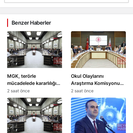
Benzer Haberler
MGK, terörle
Okul Olaylarını
mücadelede kararlılığın
Araştırma Komisyonu
süreceğini açıkladı
milletvekilleri önerilerini
2 saat önce
2 saat önce
sundu