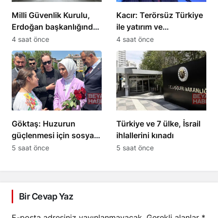
Milli Güvenlik Kurulu,
Kacır: Terörsüz Türkiye
Erdoğan başkanlığında
ile yatırım ve
toplandı
kalkınmanın önü
4 saat önce
4 saat önce
açılacak
Göktaş: Huzurun
Türkiye ve 7 ülke, İsrail
güçlenmesi için sosyal
ihlallerini kınadı
dayanışma şart
5 saat önce
5 saat önce
Bir Cevap Yaz
E-posta adresiniz yayınlanmayacak.
Gerekli alanlar
*