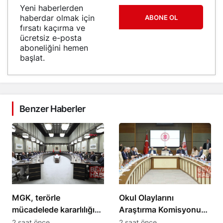
Yeni haberlerden
haberdar olmak için
ABONE OL
fırsatı kaçırma ve
ücretsiz e-posta
aboneliğini hemen
başlat.
Benzer Haberler
MGK, terörle
Okul Olaylarını
mücadelede kararlılığın
Araştırma Komisyonu
süreceğini açıkladı
milletvekilleri önerilerini
2 saat önce
2 saat önce