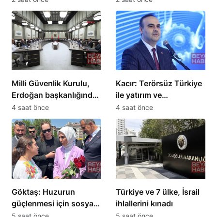
sundu
Milli Güvenlik Kurulu,
Kacır: Terörsüz Türkiye
Erdoğan başkanlığında
ile yatırım ve
toplandı
kalkınmanın önü
4 saat önce
4 saat önce
açılacak
Göktaş: Huzurun
Türkiye ve 7 ülke, İsrail
güçlenmesi için sosyal
ihlallerini kınadı
dayanışma şart
5 saat önce
5 saat önce