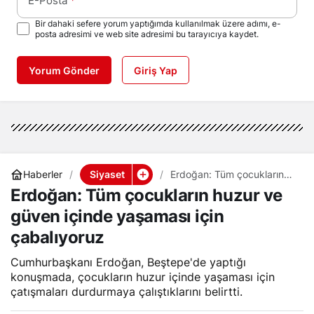
E-Posta
*
Bir dahaki sefere yorum yaptığımda kullanılmak üzere adımı, e-
posta adresimi ve web site adresimi bu tarayıcıya kaydet.
Yorum Gönder
Giriş Yap
Siyaset
Haberler
Erdoğan: Tüm çocukların
huzur ve güven içinde
Erdoğan: Tüm çocukların huzur ve
yaşaması için çabalıyoruz
güven içinde yaşaması için
çabalıyoruz
Cumhurbaşkanı Erdoğan, Beştepe'de yaptığı
konuşmada, çocukların huzur içinde yaşaması için
çatışmaları durdurmaya çalıştıklarını belirtti.