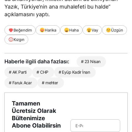
Yazık, Türkiye’nin ana muhalefeti bu halde”
açıklamasını yaptı.
Beğendim
Harika
Haha
Vay
Üzgün
Kızgın
Haberle ilgili daha fazlası:
# 23 Nisan
# AK Parti
# CHP
# Eyüp Kadir İnan
# Faruk Acar
# mehter
Tamamen
Ücretsiz Olarak
Bültenimize
Abone Olabilirsin