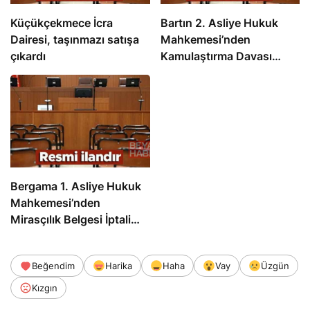
Küçükçekmece İcra
Bartın 2. Asliye Hukuk
Dairesi, taşınmazı satışa
Mahkemesi’nden
çıkardı
Kamulaştırma Davası
Kararı
Bergama 1. Asliye Hukuk
Mahkemesi’nden
Mirasçılık Belgesi İptali
Kararı
Beğendim
Harika
Haha
Vay
Üzgün
Kızgın