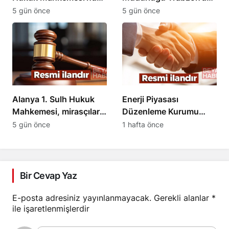
Mirasçılık Belgesi İptali
İhale Duyurusu
5 gün önce
5 gün önce
Kararı
Alanya 1. Sulh Hukuk
Enerji Piyasası
Mahkemesi, mirasçıların
Düzenleme Kurumu
tebliğatını ilanen yaptı
kamulaştırma
5 gün önce
1 hafta önce
duyurusunu açıkladı
Bir Cevap Yaz
E-posta adresiniz yayınlanmayacak.
Gerekli alanlar
*
ile işaretlenmişlerdir