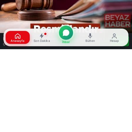
Bu web sitesinde en iyi deneyimi yaşamanızı sağlamak için
Anasayfa
Son Dakika
Bülten
Hesap
Kabul
İhbar
çerezler kullanılmaktadır.
Google'da Abone Ol
0
Paylaş
Beğen
Beğendim
Harika
Haha
Vay
Üzgün
Kızgın
Haberle ilgili daha fazlası:
# Gümüşhane
# resmi ilan
# Sulh Hukuk Mahkemesi