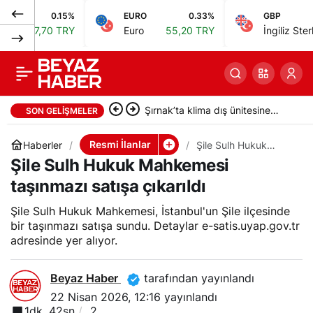
0.15%
EURO
0.33%
GBP
Gümüşhane Sulh
0
Paylaş
70 TRY
Euro
55,20 TRY
İngiliz Sterlini
64,44
Hukuk Mahkemesi
resmi ilan yayımladı
Şırnak’ta klima dış ünitesine
SON GELIŞMELER
dokunan 4 yaşındaki Miraç
Resmi İlanlar
Haberler
Şile Sulh Hukuk
Mahkemesi taşınmazı
Şile Sulh Hukuk Mahkemesi
hayatını kaybetti
satışa çıkarıldı
taşınmazı satışa çıkarıldı
Şile Sulh Hukuk Mahkemesi, İstanbul'un Şile ilçesinde
bir taşınmazı satışa sundu. Detaylar e-satis.uyap.gov.tr
adresinde yer alıyor.
Beyaz Haber
tarafından yayınlandı
22 Nisan 2026, 12:16
yayınlandı
1dk, 42sn
2