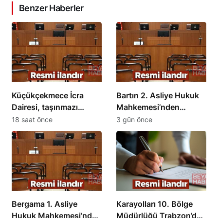
Benzer Haberler
Küçükçekmece İcra
Bartın 2. Asliye Hukuk
Dairesi, taşınmazı
Mahkemesi’nden
satışa çıkardı
Kamulaştırma Davası
18 saat önce
3 gün önce
Kararı
Bergama 1. Asliye
Karayolları 10. Bölge
Hukuk Mahkemesi’nden
Müdürlüğü Trabzon’da