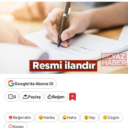
Google'da Abone Ol
0
Paylaş
Beğen
Beğendim
Harika
Haha
Vay
Üzgün
Kızgın