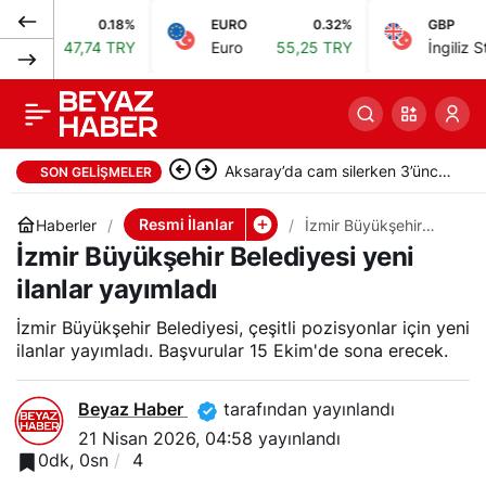
0.18%
EURO
0.32%
GBP
İzmir Büyükşehir
0
arı
47,74 TRY
Euro
55,25 TRY
İngiliz Sterlin
Belediyesi yeni ilanlar
yayımladı
Aksaray’da cam silerken 3’üncü
SON GELIŞMELER
kattan düştü, ağır yaralandı
Resmi İlanlar
Haberler
İzmir Büyükşehir
Belediyesi yeni ilanlar
İzmir Büyükşehir Belediyesi yeni
yayımladı
ilanlar yayımladı
İzmir Büyükşehir Belediyesi, çeşitli pozisyonlar için yeni
ilanlar yayımladı. Başvurular 15 Ekim'de sona erecek.
Beyaz Haber
tarafından yayınlandı
21 Nisan 2026, 04:58
yayınlandı
0dk, 0sn
4