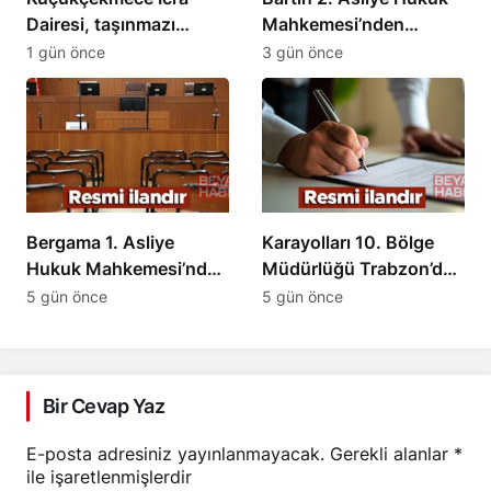
Dairesi, taşınmazı
Mahkemesi’nden
satışa çıkardı
Kamulaştırma Davası
1 gün önce
3 gün önce
Kararı
Bergama 1. Asliye
Karayolları 10. Bölge
Hukuk Mahkemesi’nden
Müdürlüğü Trabzon’da
Mirasçılık Belgesi İptali
İhale Duyurusu
5 gün önce
5 gün önce
Kararı
Bir Cevap Yaz
E-posta adresiniz yayınlanmayacak.
Gerekli alanlar
*
ile işaretlenmişlerdir