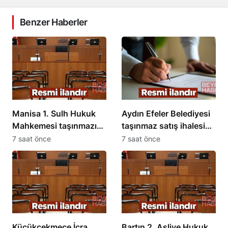
Benzer Haberler
Manisa 1. Sulh Hukuk
Aydın Efeler Belediyesi
Mahkemesi taşınmazı
taşınmaz satış ihalesi
satışa çıkardı
açtı
7 saat önce
7 saat önce
Küçükçekmece İcra
Bartın 2. Asliye Hukuk