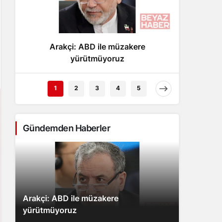
Gece Modu
Gece modunu seçin.
Arakçi: ABD ile müzakere
Arnavu
Sistem Modu
Sistem modunu seçin.
yürütmüyoruz
otob
1
2
3
4
5
Gündemden Haberler
Arakçi: ABD ile müzakere
yürütmüyoruz