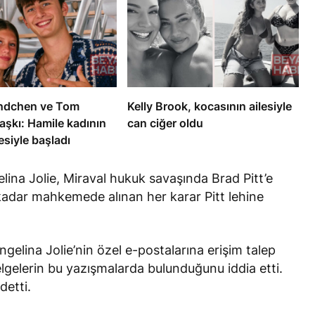
ündchen ve Tom
Kelly Brook, kocasının ailesiyle
aşkı: Hamile kadının
can ciğer oldu
esiyle başladı
lina Jolie, Miraval hukuk savaşında Brad Pitt’e
 kadar mahkemede alınan her karar Pitt lehine
ngelina Jolie’nin özel e-postalarına erişim talep
r belgelerin bu yazışmalarda bulunduğunu
iddia etti
.
etti.