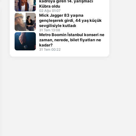
kadroya giren 14. yarışmacı
Kübra oldu
02 Ağu 01:07
Mick Jagger 83 yaşına
gençleşerek girdi, 44 yaş küçük
sevgilisiyle kutladı
31 Tem 13:08
Metro Boomin İstanbul konseri ne
zaman, nerede, bilet fiyatları ne
kadar?
31 Tem 00:22