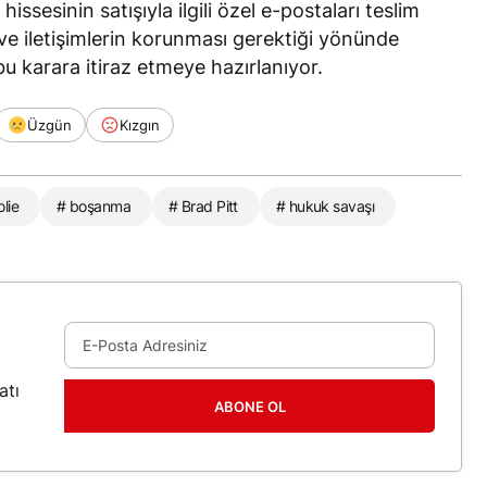
issesinin satışıyla ilgili özel e-postaları teslim
e iletişimlerin korunması gerektiği yönünde
 bu karara itiraz etmeye hazırlanıyor.
Üzgün
Kızgın
lie
# boşanma
# Brad Pitt
# hukuk savaşı
atı
ABONE OL