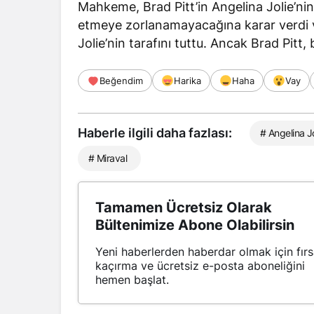
Mahkeme, Brad Pitt’in Angelina Jolie’nin h
etmeye zorlanamayacağına karar verdi v
Jolie’nin tarafını tuttu. Ancak Brad Pitt,
Beğendim
Harika
Haha
Vay
Haberle ilgili daha fazlası:
# Angelina Jo
# Miraval
Tamamen Ücretsiz Olarak
Bültenimize Abone Olabilirsin
Yeni haberlerden haberdar olmak için fırs
kaçırma ve ücretsiz e-posta aboneliğini
hemen başlat.