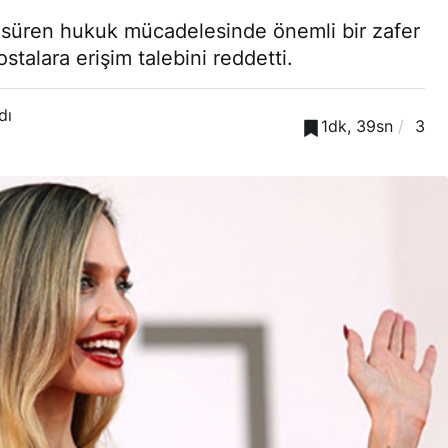
le süren hukuk mücadelesinde önemli bir zafer
stalara erişim talebini reddetti.
dı
1dk, 39sn
3