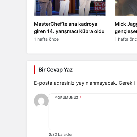
MasterChef’te ana kadroya
Mick Jag
giren 14. yarışmacı Kübra oldu
gençleşer
küçük sev
1 hafta önce
1 hafta ön
Bir Cevap Yaz
E-posta adresiniz yayınlanmayacak.
Gerekli
YORUMUNUZ
*
0
/30 karakter