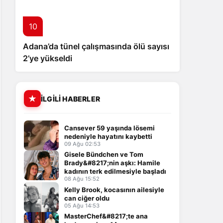
10
Adana’da tünel çalışmasında ölü sayısı
2’ye yükseldi
İLGILI HABERLER
Cansever 59 yaşında lösemi
nedeniyle hayatını kaybetti
09 Ağu 02:53
Gisele Bündchen ve Tom
Brady&#8217;nin aşkı: Hamile
kadının terk edilmesiyle başladı
08 Ağu 15:52
Kelly Brook, kocasının ailesiyle
can ciğer oldu
05 Ağu 14:53
MasterChef&#8217;te ana