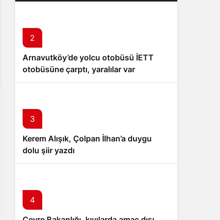
2
Arnavutköy’de yolcu otobüsü İETT
otobüsüne çarptı, yaralılar var
3
Kerem Alışık, Çolpan İlhan’a duygu
dolu şiir yazdı
4
Çevre Bakanlığı, kıyılarda amaç dışı