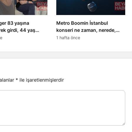
ger 83 yaşına
Metro Boomin İstanbul
ek girdi, 44 yaş
konseri ne zaman, nerede,
gilisiyle kutladı
bilet fiyatları ne kadar?
ce
1 hafta önce
 alanlar
*
ile işaretlenmişlerdir