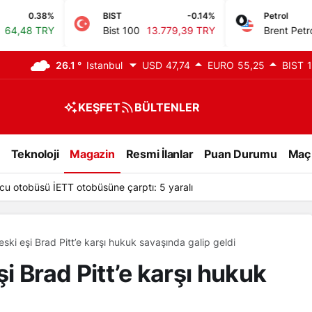
BIST
-0.14%
Petrol
-0.34%
Bist 100
13.779,39 TRY
Brent Petrol
82,21 USD
26.1 °
Istanbul
USD
47,74
EURO
55,25
BIST
1
KEŞFET
BÜLTENLER
Teknoloji
Magazin
Resmi İlanlar
Puan Durumu
Maç
cu otobüsü İETT otobüsüne çarptı: 5 yaralı
 eski eşi Brad Pitt’e karşı hukuk savaşında galip geldi
şi Brad Pitt’e karşı hukuk