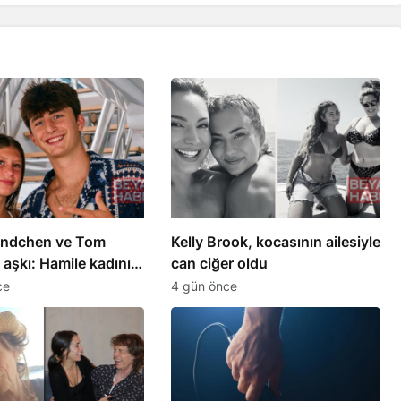
ündchen ve Tom
Kelly Brook, kocasının ailesiyle
 aşkı: Hamile kadının
can ciğer oldu
mesiyle başladı
ce
4 gün önce