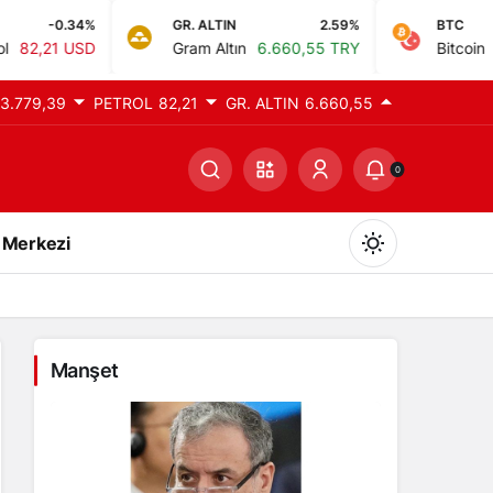
GR. ALTIN
2.59%
BTC
0%
Gram Altın
6.660,55 TRY
Bitcoin
0,00 TRY
3.779,39
PETROL
82,21
GR. ALTIN
6.660,55
0
 Merkezi
Manşet
Gündüz Modu
Gündüz modunu seçin.