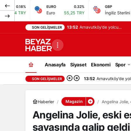
EURO
0.32%
GBP
0.38%
Euro
55,25 TRY
İngiliz Sterlini
64,48 TRY
13:52
Arnavutköy’de yolcu
SON GELIŞMELER
otobüsü İETT otobüsüne
çarptı: 5 yaralı
Anasayfa
Siyaset
Ekonomi
Spor
13:52
Arnavutköy’de yol
SON GELIŞMELER
Magazin
Haberler
Angelina Jolie,
Angelina Jolie, eski e
savaşında galip geldi