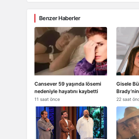
Benzer Haberler
Cansever 59 yaşında lösemi
Gisele B
nedeniyle hayatını kaybetti
Brady’nin
terk edil
11 saat önce
22 saat ön