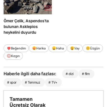
Ömer Çelik, Aspendos’ta
bulunan Asklepios
heykelini duyurdu
Beğendim
Harika
Haha
Vay
Üzgün
Kızgın
Haberle ilgili daha fazlası:
# dizi
# film
# spor
# Temmuz
# TV+
Tamamen
Ücretsiz Olarak