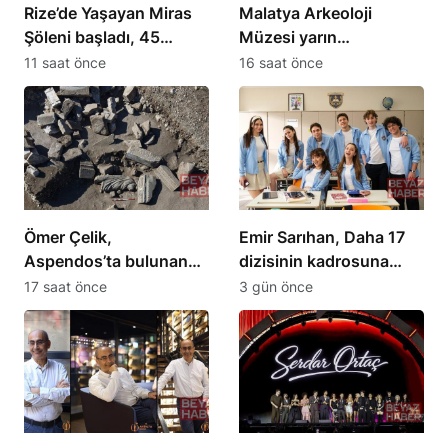
Rize’de Yaşayan Miras
Malatya Arkeoloji
Şöleni başladı, 45
Müzesi yarın
sanatçı katıldı
ziyaretçilerini
11 saat önce
16 saat önce
ağırlamaya başlıyor
Ömer Çelik,
Emir Sarıhan, Daha 17
Aspendos’ta bulunan
dizisinin kadrosuna
Asklepios heykelini
katıldı
17 saat önce
3 gün önce
duyurdu