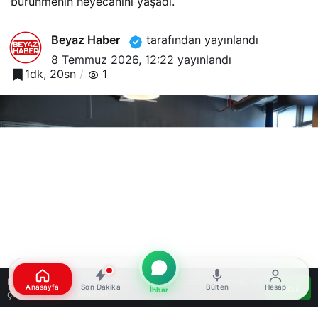
bürünmenin heyecanını yaşadı.
Beyaz Haber
tarafından yayınlandı
8 Temmuz 2026, 12:22
yayınlandı
1dk, 20sn
1
Bu web sitesinde en iyi deneyimi yaşamanızı sağlamak için
Anasayfa
Son Dakika
Bülten
Hesap
Kabul
İhbar
çerezler kullanılmaktadır.