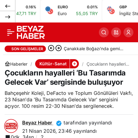
0.16%
EURO
0.01%
GBP
Genç Felsefeci
0
Paylaş
ı
47,71 TRY
Euro
55,05 TRY
İngiliz Sterlini
Ödülleri İstanbul’da
sahiplerini buldu
Çanakkale Boğazı’nda gemi
SON GELIŞMELER
arızası: OCEAN MARY
Kültür-Sanat
Haberler
Çocukların hayalleri
‘Bu Tasarımda
Çocukların hayalleri ‘Bu Tasarımda
durduruldu
Gelecek Var’
sergisinde buluşuyor
Gelecek Var’ sergisinde buluşuyor
Bahçeşehir Koleji, DeFacto ve Toplum Gönüllüleri Vakfı,
23 Nisan'da 'Bu Tasarımda Gelecek Var' sergisini
açıyor. 100 resim 22-30 Nisan'da sergilenecek.
Beyaz Haber
tarafından yayınlandı
21 Nisan 2026, 23:46
yayınlandı
0dk, 34sn
2