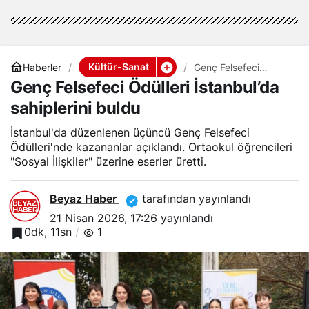
Kültür-Sanat
Haberler
Genç Felsefeci
Ödülleri İstanbul’da
Genç Felsefeci Ödülleri İstanbul’da
sahiplerini buldu
sahiplerini buldu
İstanbul'da düzenlenen üçüncü Genç Felsefeci
Ödülleri'nde kazananlar açıklandı. Ortaokul öğrencileri
"Sosyal İlişkiler" üzerine eserler üretti.
Beyaz Haber
tarafından yayınlandı
21 Nisan 2026, 17:26
yayınlandı
0dk, 11sn
1