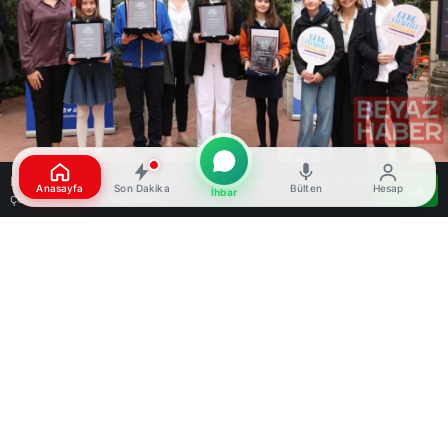
Bu web sitesinde en iyi deneyimi yaşamanızı sağlamak için
Anasayfa
Son Dakika
Bülten
Hesap
Kabul
İhbar
çerezler kullanılmaktadır.
Google'da Abone Ol
0
Paylaş
Beğen
İstanbul genelinde bu yıl üçüncüsü
gerçekleştirilen Genç Felsefeci Ödülleri’nde
kazananlar belirlendi. Yüzlerce ortaokul
öğrencisinin “Sosyal İlişkiler” kavramı üzerine
yazdığı eserler, gençlerin “iyi oluş” dünyasına
felsefi bir bakış sundu.