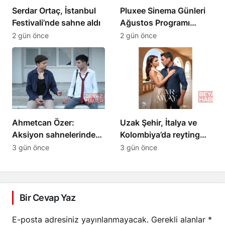
Serdar Ortaç, İstanbul
Pluxee Sinema Günleri
Festivali’nde sahne aldı
Ağustos Programı
Açıklandı
2 gün önce
2 gün önce
Ahmetcan Özer:
Uzak Şehir, İtalya ve
Aksiyon sahnelerinden
Kolombiya’da reyting
önce rap dinliyorum
rekoru kırdı
3 gün önce
3 gün önce
Bir Cevap Yaz
E-posta adresiniz yayınlanmayacak.
Gerekli alanlar
*