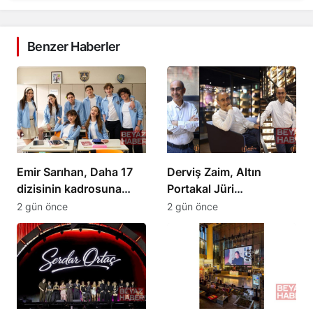
Benzer Haberler
Emir Sarıhan, Daha 17
Derviş Zaim, Altın
dizisinin kadrosuna
Portakal Jüri
katıldı
Başkanlığına Atandı
2 gün önce
2 gün önce