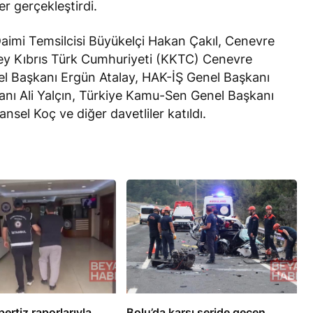
r gerçekleştirdi.
aimi Temsilcisi Büyükelçi Hakan Çakıl, Cenevre
ey Kıbrıs Türk Cumhuriyeti (KKTC) Cenevre
l Başkanı Ergün Atalay, HAK-İŞ Genel Başkanı
ı Ali Yalçın, Türkiye Kamu-Sen Genel Başkanı
sel Koç ve diğer davetliler katıldı.
ertiz raporlarıyla
Bolu’da karşı şeride geçen