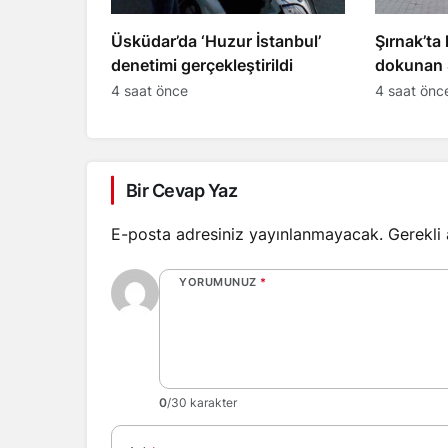
Üsküdar’da ‘Huzur İstanbul’
Şırnak’ta
denetimi gerçekleştirildi
dokunan 
hayatını 
4 saat önce
4 saat önc
Bir Cevap Yaz
E-posta adresiniz yayınlanmayacak.
Gerekli
YORUMUNUZ
*
0
/30 karakter