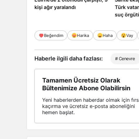
kişi ağır yaralandı
Türk vata
suç örgüt
tutuklama
Beğendim
Harika
Haha
Vay
Haberle ilgili daha fazlası:
# Cenevre
Tamamen Ücretsiz Olarak
Bültenimize Abone Olabilirsin
Yeni haberlerden haberdar olmak için fırs
kaçırma ve ücretsiz e-posta aboneliğini
hemen başlat.