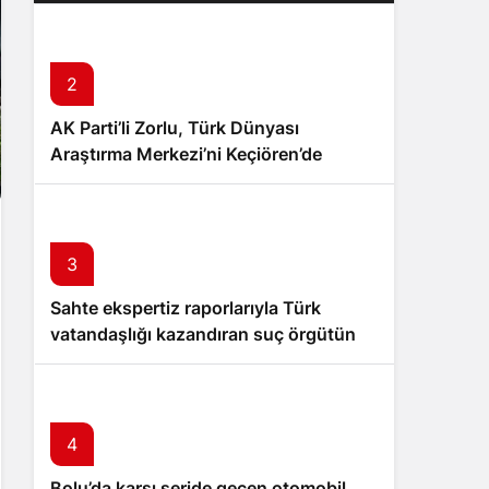
2
AK Parti’li Zorlu, Türk Dünyası
Araştırma Merkezi’ni Keçiören’de
kuracak
3
Sahte ekspertiz raporlarıyla Türk
vatandaşlığı kazandıran suç örgütüne
operasyon: 32 tutuklama
4
Bolu’da karşı şeride geçen otomobil,