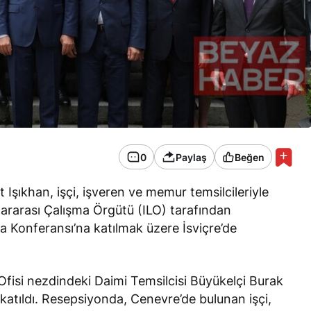
0
Paylaş
Beğen
Işıkhan, işçi, işveren ve memur temsilcileriyle
slararası Çalışma Örgütü (ILO) tarafından
a Konferansı’na katılmak üzere İsviçre’de
fisi nezdindeki Daimi Temsilcisi Büyükelçi Burak
katıldı. Resepsiyonda, Cenevre’de bulunan işçi,