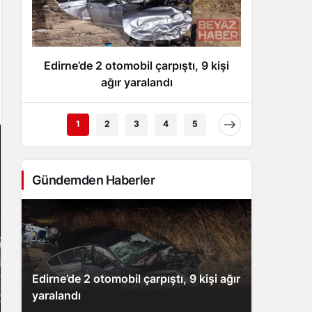
Gece Modu
Gece modunu seçin.
Edirne’de 2 otomobil çarpıştı, 9 kişi
AK P
Sistem Modu
Sistem modunu seçin.
ağır yaralandı
Araşt
1
2
3
4
5
Gündemden Haberler
Edirne’de 2 otomobil çarpıştı, 9 kişi ağır
yaralandı