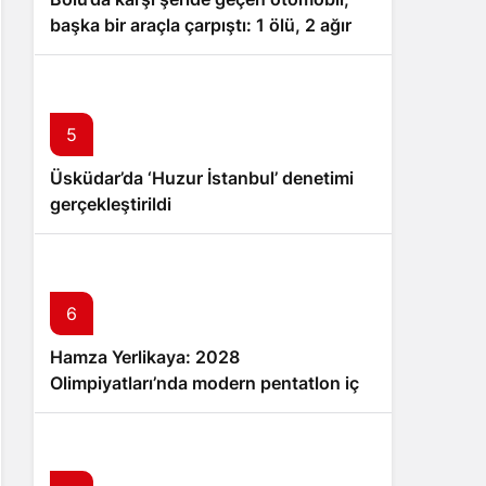
başka bir araçla çarpıştı: 1 ölü, 2 ağır
yaralı
5
Üsküdar’da ‘Huzur İstanbul’ denetimi
gerçekleştirildi
6
Hamza Yerlikaya: 2028
Olimpiyatları’nda modern pentatlon için
büyük hedefler