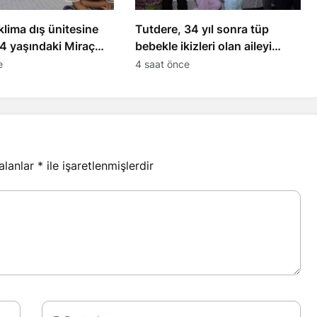
 klima dış ünitesine
Tutdere, 34 yıl sonra tüp
4 yaşındaki Miraç
bebekle ikizleri olan aileyi
kaybetti
ziyaret etti
e
4 saat önce
 alanlar
*
ile işaretlenmişlerdir