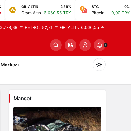
. ALTIN
2.59%
BTC
0%
ETH
am Altın
6.660,55 TRY
Bitcoin
0,00 TRY
Eth
3.779,39
PETROL
82,21
GR. ALTIN
6.660,55
0
 Merkezi
Manşet
Gündüz Modu
Gündüz modunu seçin.