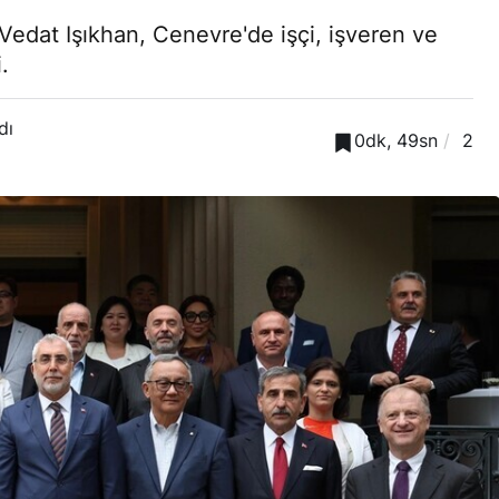
edat Işıkhan, Cenevre'de işçi, işveren ve
.
dı
0dk, 49sn
2