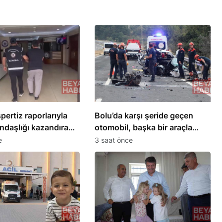
pertiz raporlarıyla
Bolu’da karşı şeride geçen
ndaşlığı kazandıran
otomobil, başka bir araçla
tüne operasyon: 32
çarpıştı: 1 ölü, 2 ağır yaralı
e
3 saat önce
a