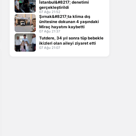
İstanbul&#8217; denetimi
gerçekleştirildi
07 Ağu 21:52
Şırnak&#8217;ta klima dış
ünitesine dokunan 4 yaşındaki
Miraç hayatını kaybetti
07 Ağu 21:37
Tutdere, 34 yıl sonra tüp bebekle
ikizleri olan aileyi ziyaret etti
07 Ağu 21:07