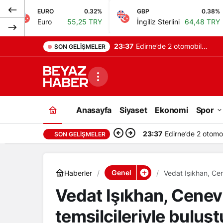
URO
0.32%
GBP
0.38%
BIST
ro
55,25 TRY
İngiliz Sterlini
64,48 TRY
Bist
23:37
Edirne’de 2 otomobil
SON GELIŞMELER
çarpıştı, 9 kişi ağır
yaralandı
Anasayfa
Siyaset
Ekonomi
Spor
23:37
Edirne’de 2 otomobi
SON GELIŞMELER
Genel
Haberler
Vedat Işıkhan, Cen
Vedat Işıkhan, Cenevr
temsilcileriyle buluşt