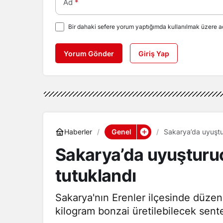
Ad
*
Bir dahaki sefere yorum yaptığımda kullanılmak üzere ad
Yorum Gönder
Giriş Yap
Genel
Haberler
Sakarya’da uyuştu
Sakarya’da uyuşturuc
tutuklandı
Sakarya'nın Erenler ilçesinde düz
kilogram bonzai üretilebilecek sente