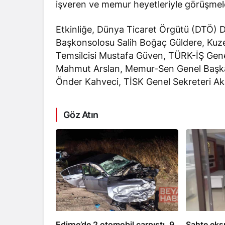
işveren ve memur heyetleriyle görüşmele
Etkinliğe, Dünya Ticaret Örgütü (DTÖ) D
Başkonsolosu Salih Boğaç Güldere, Kuz
Temsilcisi Mustafa Güven, TÜRK-İŞ Gene
Mahmut Arslan, Memur-Sen Genel Başkan
Önder Kahveci, TİSK Genel Sekreteri Akan
Göz Atın
Edirne’de 2 otomobil çarpıştı, 9
Sahte eksp