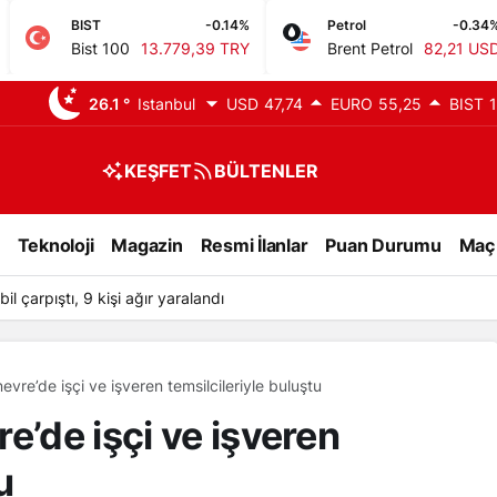
-0.14%
Petrol
-0.34%
GR
 100
13.779,39 TRY
Brent Petrol
82,21 USD
Gr
26.1 °
Istanbul
USD
47,74
EURO
55,25
BIST
1
KEŞFET
BÜLTENLER
Teknoloji
Magazin
Resmi İlanlar
Puan Durumu
Maç
l çarpıştı, 9 kişi ağır yaralandı
evre’de işçi ve işveren temsilcileriyle buluştu
e’de işçi ve işveren
u