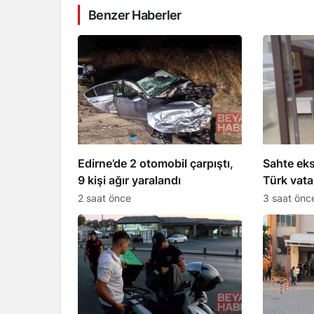
Benzer Haberler
Edirne’de 2 otomobil çarpıştı,
Sahte eks
9 kişi ağır yaralandı
Türk vata
suç örgü
2 saat önce
3 saat önc
tutuklam