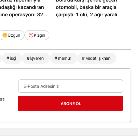
ndaşlığı kazandıran
otomobil, başka bir araçla
üne operasyon: 32
çarpıştı: 1 ölü, 2 ağır yaralı
Üzgün
Kızgın
# işçi
# işveren
# memur
# Vedat Işıkhan
atı
ABONE OL