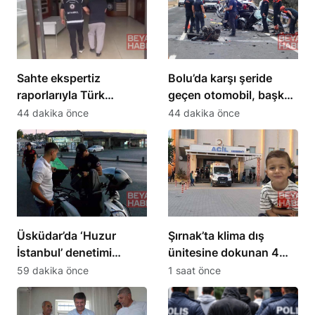
Sahte ekspertiz
Bolu’da karşı şeride
raporlarıyla Türk
geçen otomobil, başka
vatandaşlığı kazandıran
bir araçla çarpıştı: 1 ölü,
44 dakika önce
44 dakika önce
suç örgütüne
2 ağır yaralı
operasyon: 32
tutuklama
Üsküdar’da ‘Huzur
Şırnak’ta klima dış
İstanbul’ denetimi
ünitesine dokunan 4
gerçekleştirildi
yaşındaki Miraç hayatını
59 dakika önce
1 saat önce
kaybetti