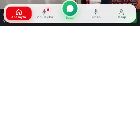
Bu web sitesinde en iyi deneyimi yaşamanızı sağlamak için
Anasayfa
Son Dakika
Bülten
Hesap
Kabul
İhbar
çerezler kullanılmaktadır.
Google'da Abone Ol
0
Paylaş
Beğen
Ulaştırma ve Altyapı Bakanı Abdulkadir Uraloğlu,
‘Devlet Tiyatroları Vagon Sahnesi Projesi’
çerçevesinde hayata geçirilen Tiyatro Treni’nin 4
Mayıs’ta Ankara’dan yola çıkacağını duyurdu.
Uraloğlu, yazılı açıklamasında, organizasyonun 4-
19 Mayıs 2026 tarihleri arasında
gerçekleştirileceğini ve toplam 16 gün süreceğini
belirtti
. Bu süreçte 13 farklı gar ve istasyonda
toplam 25 tiyatro oyunu sahnelenecek.
Tiyatro oyunlarının öğle saatlerinde çocuklara,