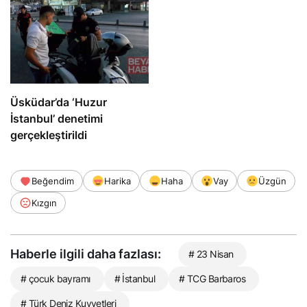
32 tutuklama
Üsküdar’da ‘Huzur
İstanbul’ denetimi
gerçekleştirildi
Beğendim
Harika
Haha
Vay
Üzgün
Kızgın
Haberle ilgili daha fazlası:
# 23 Nisan
# çocuk bayramı
# İstanbul
# TCG Barbaros
# Türk Deniz Kuvvetleri