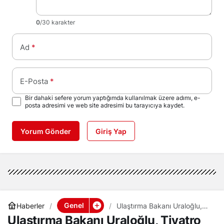
0
/30 karakter
Ad
*
E-Posta
*
Bir dahaki sefere yorum yaptığımda kullanılmak üzere adımı, e-
posta adresimi ve web site adresimi bu tarayıcıya kaydet.
Yorum Gönder
Giriş Yap
Genel
Haberler
Ulaştırma Bakanı Uraloğlu,
Tiyatro Treni 4 Mayıs’ta yola
Ulaştırma Bakanı Uraloğlu, Tiyatro
çıkacak