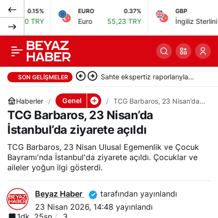
.15%
EURO
0.37%
GBP
0.
Ulaştırma Bakanı
0
Paylaş
 TRY
Euro
55,23 TRY
İngiliz Sterlini
64,48 T
Uraloğlu, Tiyatro Treni
4 Mayıs’ta yola
Sahte ekspertiz raporlarıyla
SON GELIŞMELER
çıkacak
Türk vatandaşlığı kazandıran
Genel
Haberler
TCG Barbaros, 23 Nisan’da
İstanbul’da ziyarete açıldı
TCG Barbaros, 23 Nisan’da
suç örgütüne operasyon: 32
İstanbul’da ziyarete açıldı
tutuklama
TCG Barbaros, 23 Nisan Ulusal Egemenlik ve Çocuk
Bayramı'nda İstanbul'da ziyarete açıldı. Çocuklar ve
aileler yoğun ilgi gösterdi.
Beyaz Haber
tarafından yayınlandı
23 Nisan 2026, 14:48
yayınlandı
1dk, 25sn
3