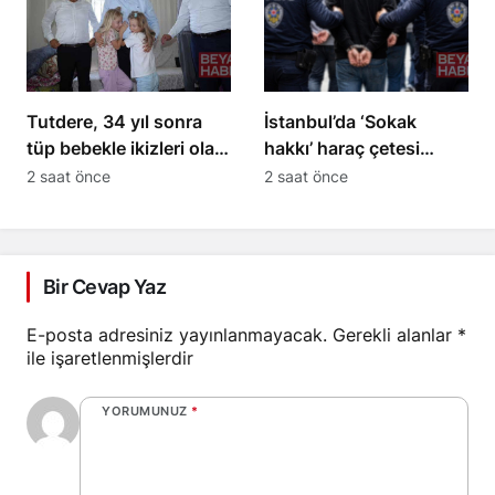
Tutdere, 34 yıl sonra
İstanbul’da ‘Sokak
tüp bebekle ikizleri olan
hakkı’ haraç çetesi
aileyi ziyaret etti
operasyonu: 24
2 saat önce
2 saat önce
tutuklama
Bir Cevap Yaz
E-posta adresiniz yayınlanmayacak.
Gerekli alanlar
*
ile işaretlenmişlerdir
YORUMUNUZ
*