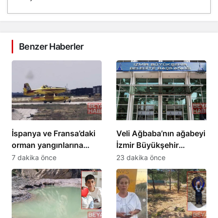
Benzer Haberler
İspanya ve Fransa’daki
Veli Ağbaba’nın ağabeyi
orman yangınlarına
İzmir Büyükşehir
müdahale eden 4 uçak
Belediyesi
7 dakika önce
23 dakika önce
Türkiye’ye döndü
soruşturmasında
tutuklandı