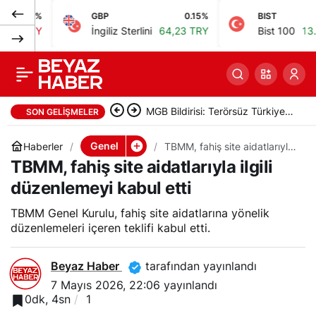
.07%
GBP
0.15%
BIST
Yalova Adliyesi
0
Paylaş
TRY
İngiliz Sterlini
64,23 TRY
Bist 100
13.798,
önünde cinayet
görüntüleri ortaya
MGB Bildirisi: Terörsüz Türkiye
SON GELIŞMELER
çıktı
ve Terörsüz Bölge hedeflerine
Genel
Haberler
TBMM, fahiş site aidatlarıyla
ilgili düzenlemeyi kabul etti
TBMM, fahiş site aidatlarıyla ilgili
ilerleme kaydedildi
düzenlemeyi kabul etti
TBMM Genel Kurulu, fahiş site aidatlarına yönelik
düzenlemeleri içeren teklifi kabul etti.
Beyaz Haber
tarafından yayınlandı
7 Mayıs 2026, 22:06
yayınlandı
0dk, 4sn
1