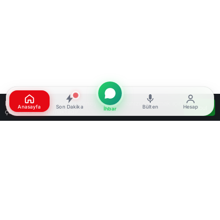
Bu web sitesinde en iyi deneyimi yaşamanızı sağlamak için
Anasayfa
Son Dakika
Bülten
Hesap
Kabul
İhbar
çerezler kullanılmaktadır.
Google'da Abone Ol
0
Paylaş
Beğen
Yalova Adliyesi önünde tanık olarak gittiği
mahkemenin çıkışında silahlı saldırıya uğrayarak
öldürülen Halis Turan cinayetine dair kamera
görüntüleri gün yüzüne çıktı. Olayla ilgili
hazırlanan iddianamede sanıklardan Mehmet Şah