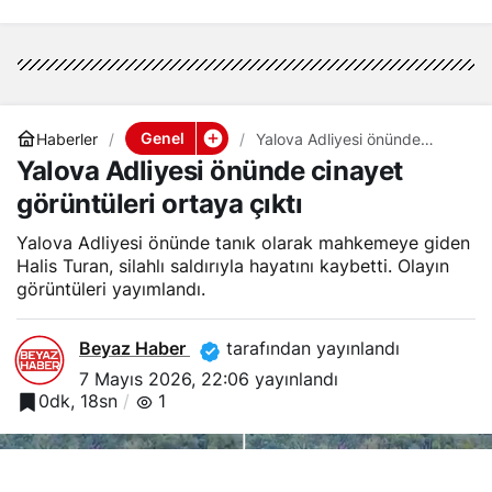
Genel
Haberler
Yalova Adliyesi önünde
cinayet görüntüleri ortaya
Yalova Adliyesi önünde cinayet
çıktı
görüntüleri ortaya çıktı
Yalova Adliyesi önünde tanık olarak mahkemeye giden
Halis Turan, silahlı saldırıyla hayatını kaybetti. Olayın
görüntüleri yayımlandı.
Beyaz Haber
tarafından yayınlandı
7 Mayıs 2026, 22:06
yayınlandı
0dk, 18sn
1