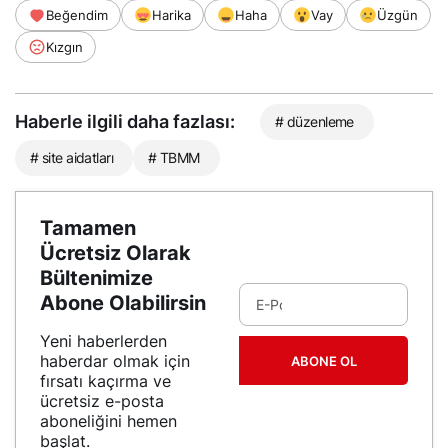
Beğendim
Harika
Haha
Vay
Üzgün
Kızgın
Haberle ilgili daha fazlası:
# düzenleme
# site aidatları
# TBMM
Tamamen
Ücretsiz Olarak
Bültenimize
Abone Olabilirsin
Yeni haberlerden
haberdar olmak için
ABONE OL
fırsatı kaçırma ve
ücretsiz e-posta
aboneliğini hemen
başlat.