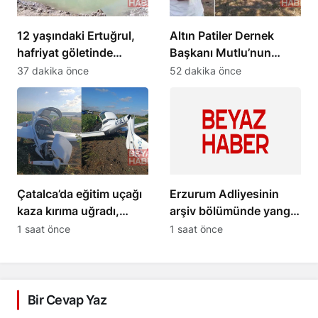
12 yaşındaki Ertuğrul,
Altın Patiler Dernek
hafriyat göletinde
Başkanı Mutlu’nun
boğuldu
öldürülmesiyle 5 kişi
37 dakika önce
52 dakika önce
tutuklandı
Çatalca’da eğitim uçağı
Erzurum Adliyesinin
kaza kırıma uğradı,
arşiv bölümünde yangın
öğrenci pilot yaralandı
çıktı, 2 kişi hastaneye
1 saat önce
1 saat önce
kaldırıldı
Bir Cevap Yaz