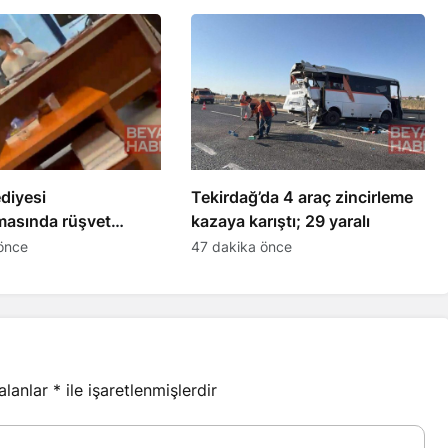
ediyesi
Tekirdağ’da 4 araç zincirleme
masında rüşvet
kazaya karıştı; 29 yaralı
ilişkin görüntüler
önce
47 dakika önce
irdi
 alanlar
*
ile işaretlenmişlerdir