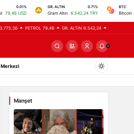
GR. ALTIN
0.71%
BTC
0%
Gram Altın
6.542,24 TRY
Bitcoin
0,00 TRY
3.775,36
PETROL
79,46
GR. ALTIN
6.542,24
0
 Merkezi
Manşet
Gündüz Modu
Gündüz modunu seçin.