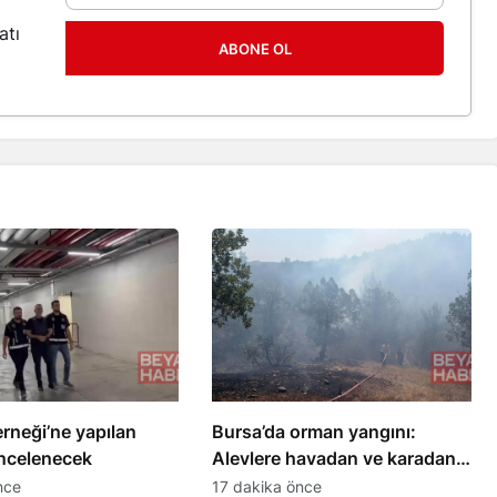
atı
ABONE OL
rneği’ne yapılan
Bursa’da orman yangını:
incelenecek
Alevlere havadan ve karadan
müdahale ediliyor
nce
17 dakika önce