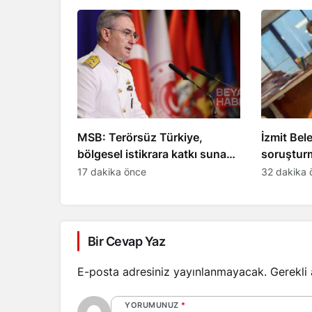
MSB: Terörsüz Türkiye,
İzmit Bel
bölgesel istikrara katkı sunan
soruştur
stratejik vizyon
iddiasına 
17 dakika önce
32 dakika 
dosyaya g
Bir Cevap Yaz
E-posta adresiniz yayınlanmayacak.
Gerekli
YORUMUNUZ
*