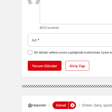
0
/30 karakter
Ad
*
Bir dahaki sefere yorum yaptığımda kullanılmak üzere ad
Yorum Gönder
Giriş Yap
Genel
Haberler
Ertem: Genç işsizl