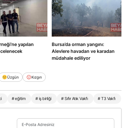
neği’ne yapılan
Bursa’da orman yangını:
ncelenecek
Alevlere havadan ve karadan
müdahale ediliyor
Üzgün
Kızgın
ci
# eğitim
# iş birliği
# Sıfır Atık Vakfı
# T3 Vakfı