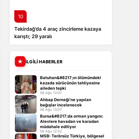
10
Tekirdağ’da 4 araç zincirleme kazaya
karıştı; 29 yaralı
İLGILI HABERLER
Batuhan&#8217;ın ölümündeki
kazada sürücünün tahliyesine
aileden tepki
06 Ağu 13:07
Ahbap Derneği’ne yapılan
bağışlar incelenecek
06 Ağu 13:07
Bursa&#8217;da orman yangını:
Alevlere havadan ve karadan
müdahale ediliyor
06 Ağu 12:52
MSB: Terörsüz Türkiye, bölgesel