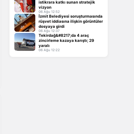
istikrara katkı sunan stratejik
vizyon
06 Ağu 12:52
İzmit Belediyesi soruşturmasında
rüşvet iddiasına ilişkin görüntüler
dosyaya girdi
06 Ağu 12:37
Tekirdağ&#8217;da 4 araç
zincirleme kazaya karıştı; 29
yaralı
06 Ağu 12:22