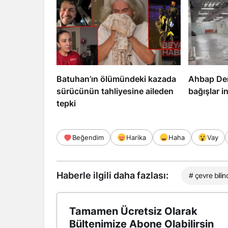
Batuhan’ın ölümündeki kazada
Ahbap Der
sürücünün tahliyesine aileden
bağışlar i
tepki
Beğendim
Harika
Haha
Vay
Haberle ilgili daha fazlası:
# çevre bilin
Tamamen Ücretsiz Olarak
Bültenimize Abone Olabilirsin