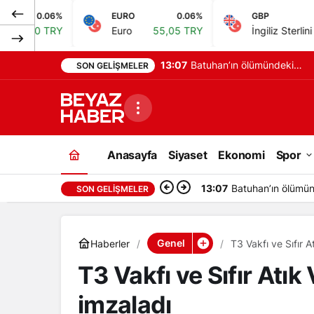
EURO
0.06%
GBP
0.14%
Euro
55,05 TRY
İngiliz Sterlini
64,20 TRY
13:07
Batuhan’ın ölümündeki
SON GELIŞMELER
kazada sürücünün
tahliyesine aileden tepki
Anasayfa
Siyaset
Ekonomi
Spor
13:07
Batuhan’ın ölümün
SON GELIŞMELER
Genel
Haberler
T3 Vakfı ve Sıfır At
T3 Vakfı ve Sıfır Atık 
imzaladı