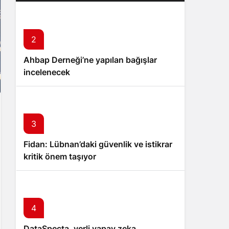
2
Ahbap Derneği’ne yapılan bağışlar
incelenecek
3
Fidan: Lübnan’daki güvenlik ve istikrar
kritik önem taşıyor
4
DataSpecta, yerli yapay zeka