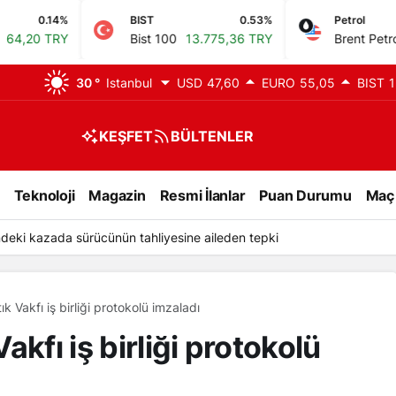
BIST
0.53%
Petrol
0.01%
Bist 100
13.775,36 TRY
Brent Petrol
79,46 USD
30 °
Istanbul
USD
47,60
EURO
55,05
BIST
1
KEŞFET
BÜLTENLER
Teknoloji
Magazin
Resmi İlanlar
Puan Durumu
Maç
deki kazada sürücünün tahliyesine aileden tepki
ık Vakfı iş birliği protokolü imzaladı
Vakfı iş birliği protokolü