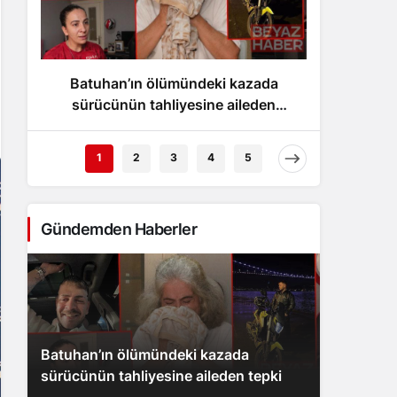
Gece Modu
Gece modunu seçin.
Batuhan’ın ölümündeki kazada
Ahbap 
Sistem Modu
Sistem modunu seçin.
sürücünün tahliyesine aileden
tepki
1
2
3
4
5
Gündemden Haberler
Batuhan’ın ölümündeki kazada
sürücünün tahliyesine aileden tepki