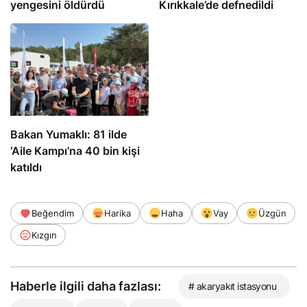
yengesini öldürdü
Kırıkkale’de defnedildi
Bakan Yumaklı: 81 ilde
‘Aile Kampı’na 40 bin kişi
katıldı
Beğendim
Harika
Haha
Vay
Üzgün
Kızgın
Haberle ilgili daha fazlası:
# akaryakıt istasyonu