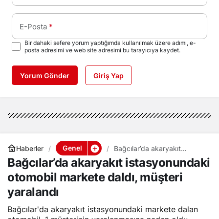
E-Posta
*
Bir dahaki sefere yorum yaptığımda kullanılmak üzere adımı, e-
posta adresimi ve web site adresimi bu tarayıcıya kaydet.
Yorum Gönder
Giriş Yap
Genel
Haberler
Bağcılar’da akaryakıt
istasyonundaki otomobil
Bağcılar’da akaryakıt istasyonundaki
markete daldı, müşteri
yaralandı
otomobil markete daldı, müşteri
yaralandı
Bağcılar'da akaryakıt istasyonundaki markete dalan