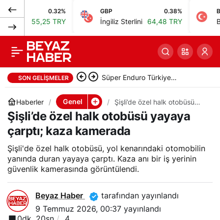
0.32%
GBP
0.38%
BIST
Bağcılar’da akaryakıt
0
Paylaş
55,25 TRY
İngiliz Sterlini
64,48 TRY
Bist 100
istasyonundaki
otomobil markete
Bakan Gürlek, uyuşturucu ve
SON GELIŞMELER
daldı, müşteri
sokak çeteleriyle mücadelede
Genel
Haberler
Şişli’de özel halk otobüsü
yayaya çarptı; kaza
Şişli’de özel halk otobüsü yayaya
yeni adımlar atacak
kamerada
yaralandı
çarptı; kaza kamerada
Şişli'de özel halk otobüsü, yol kenarındaki otomobilin
yanında duran yayaya çarptı. Kaza anı bir iş yerinin
güvenlik kamerasında görüntülendi.
Beyaz Haber
tarafından yayınlandı
9 Temmuz 2026, 00:37
yayınlandı
0dk, 20sn
4