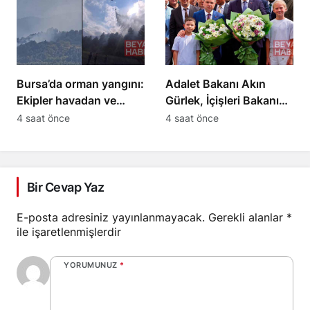
Bursa’da orman yangını:
Adalet Bakanı Akın
Ekipler havadan ve
Gürlek, İçişleri Bakanı
karadan müdahale
Mustafa Çiftçi
4 saat önce
4 saat önce
ediyor
Esenyurt’ta
Bir Cevap Yaz
E-posta adresiniz yayınlanmayacak.
Gerekli alanlar
*
ile işaretlenmişlerdir
YORUMUNUZ
*