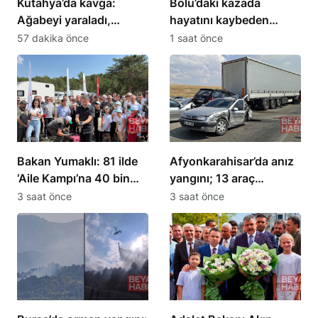
Kütahya’da kavga:
Bolu’daki kazada
Ağabeyi yaraladı,
hayatını kaybeden
yengesini öldürdü
Batuhan Kırıkkale’de
57 dakika önce
1 saat önce
defnedildi
Bakan Yumaklı: 81 ilde
Afyonkarahisar’da anız
‘Aile Kampı’na 40 bin
yangını; 13 araç
kişi katıldı
zincirleme kazaya
3 saat önce
3 saat önce
karıştı