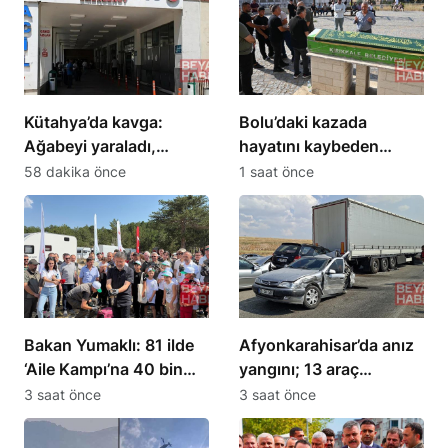
Kütahya’da kavga:
Bolu’daki kazada
Ağabeyi yaraladı,
hayatını kaybeden
yengesini öldürdü
Batuhan Kırıkkale’de
58 dakika önce
1 saat önce
defnedildi
Bakan Yumaklı: 81 ilde
Afyonkarahisar’da anız
‘Aile Kampı’na 40 bin
yangını; 13 araç
kişi katıldı
zincirleme kazaya
3 saat önce
3 saat önce
karıştı