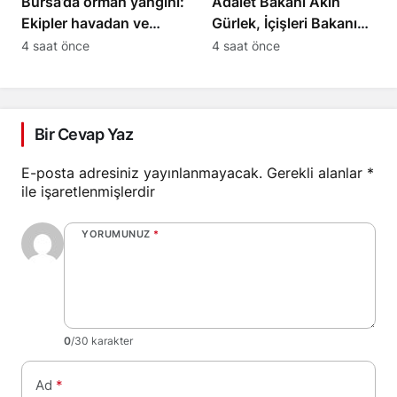
Bursa’da orman yangını:
Adalet Bakanı Akın
Ekipler havadan ve
Gürlek, İçişleri Bakanı
karadan müdahale
Mustafa Çiftçi
4 saat önce
4 saat önce
ediyor
Esenyurt’ta
Bir Cevap Yaz
E-posta adresiniz yayınlanmayacak.
Gerekli alanlar
*
ile işaretlenmişlerdir
YORUMUNUZ
*
0
/30 karakter
Ad
*