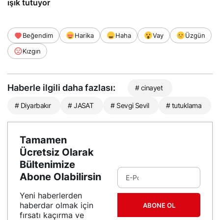
ışık tutuyor
Beğendim
Harika
Haha
Vay
Üzgün
Kızgın
Haberle ilgili daha fazlası:
# cinayet
# Diyarbakır
# JASAT
# Sevgi Sevil
# tutuklama
Tamamen
Ücretsiz Olarak
Bültenimize
Abone Olabilirsin
Yeni haberlerden
haberdar olmak için
ABONE OL
fırsatı kaçırma ve