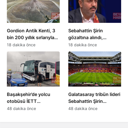
Gordion Antik Kenti, 3
Sebahattin Şirin
bin 200 yıllık sırlarıyla
gözaltına alındı,
tarihe ışık tutuyor
UltraAslan lideri
18 dakika önce
18 dakika önce
hakkında soruşturma
Başakşehir’de yolcu
Galatasaray tribün lideri
otobüsü İETT
Sebahattin Şirin
otobüsüne çarptı: 5
hakkında gözaltı kararı
48 dakika önce
48 dakika önce
yaralı