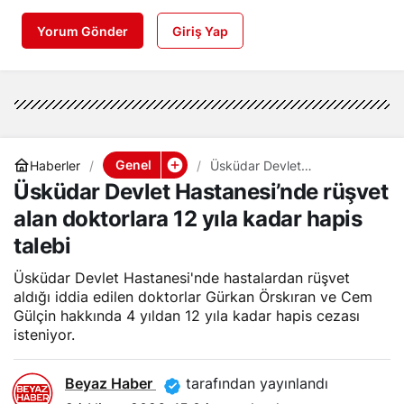
Yorum Gönder
Giriş Yap
Genel
Haberler
Üsküdar Devlet
Hastanesi’nde rüşvet alan
Üsküdar Devlet Hastanesi’nde rüşvet
doktorlara 12 yıla kadar
hapis talebi
alan doktorlara 12 yıla kadar hapis
talebi
Üsküdar Devlet Hastanesi'nde hastalardan rüşvet
aldığı iddia edilen doktorlar Gürkan Örskıran ve Cem
Gülçin hakkında 4 yıldan 12 yıla kadar hapis cezası
isteniyor.
Beyaz Haber
tarafından yayınlandı