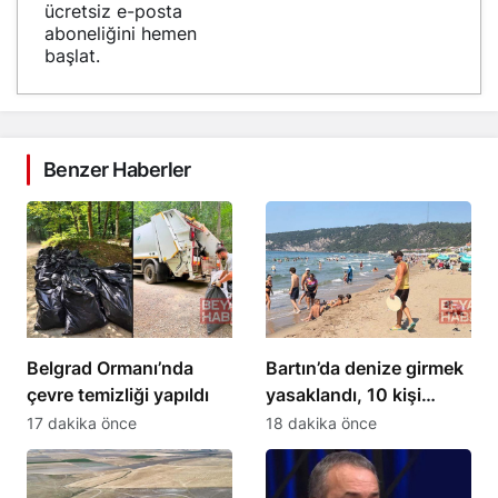
ücretsiz e-posta
aboneliğini hemen
başlat.
Benzer Haberler
Belgrad Ormanı’nda
Bartın’da denize girmek
çevre temizliği yapıldı
yasaklandı, 10 kişi
boğulma tehlikesi
17 dakika önce
18 dakika önce
geçirdi