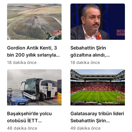
geçirdi
Gordion Antik Kenti, 3
Sebahattin Şirin
bin 200 yıllık sırlarıyla
gözaltına alındı,
tarihe ışık tutuyor
UltraAslan lideri
18 dakika önce
18 dakika önce
hakkında soruşturma
Başakşehir’de yolcu
Galatasaray tribün lideri
otobüsü İETT
Sebahattin Şirin
otobüsüne çarptı: 5
hakkında gözaltı kararı
48 dakika önce
49 dakika önce