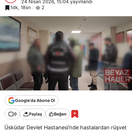
24 Nisan 2026, 15:04
yayınlandı
1dk, 18sn
2
Google'da Abone Ol
0
Paylaş
Beğen
Üsküdar Devlet Hastanesi’nde hastalardan rüşvet