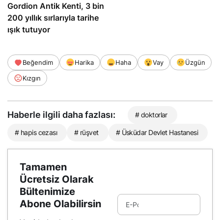
Gordion Antik Kenti, 3 bin
200 yıllık sırlarıyla tarihe
ışık tutuyor
Beğendim
Harika
Haha
Vay
Üzgün
Kızgın
Haberle ilgili daha fazlası:
# doktorlar
# hapis cezası
# rüşvet
# Üsküdar Devlet Hastanesi
Tamamen
Ücretsiz Olarak
Bültenimize
Abone Olabilirsin