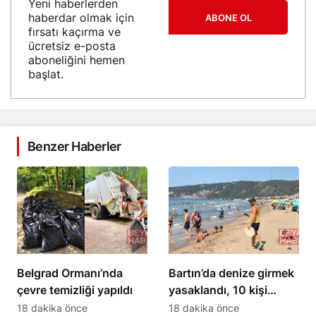
Yeni haberlerden
haberdar olmak için
ABONE OL
fırsatı kaçırma ve
ücretsiz e-posta
aboneliğini hemen
başlat.
Benzer Haberler
Belgrad Ormanı’nda
Bartın’da denize girmek
çevre temizliği yapıldı
yasaklandı, 10 kişi
boğulma tehlikesi
18 dakika önce
18 dakika önce