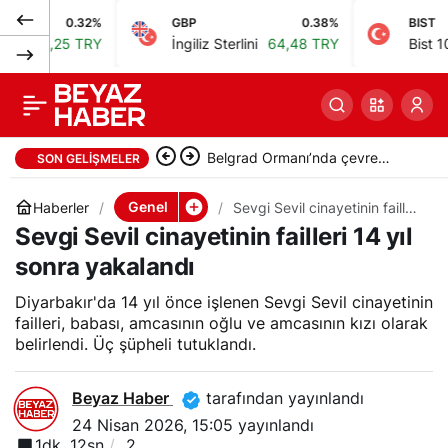
0.32%
GBP
0.38%
BIST
Üsküdar Devlet
0
Paylaş
25 TRY
İngiliz Sterlini
64,48 TRY
Bist 100
13.7
Hastanesi’nde rüşvet
alan doktorlara 12 yıla
Belgrad Ormanı’nda çevre
SON GELIŞMELER
kadar hapis talebi
temizliği yapıldı
Genel
Haberler
Sevgi Sevil cinayetinin failleri
14 yıl sonra yakalandı
Sevgi Sevil cinayetinin failleri 14 yıl
sonra yakalandı
Diyarbakır'da 14 yıl önce işlenen Sevgi Sevil cinayetinin
failleri, babası, amcasının oğlu ve amcasının kızı olarak
belirlendi. Üç şüpheli tutuklandı.
Beyaz Haber
tarafından yayınlandı
24 Nisan 2026, 15:05
yayınlandı
1dk, 12sn
2