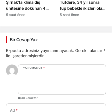
Şırnak’ta klima dış
Tutdere, 34 yıl sonra
ünitesine dokunan 4
tüp bebekle ikizleri olan
yaşındaki Miraç hayatını
aileyi ziyaret etti
5 saat önce
5 saat önce
kaybetti
Bir Cevap Yaz
E-posta adresiniz yayınlanmayacak.
Gerekli alanlar
*
ile işaretlenmişlerdir
YORUMUNUZ
*
0
/30 karakter
Ad
*