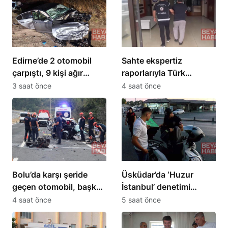
Edirne’de 2 otomobil
Sahte ekspertiz
çarpıştı, 9 kişi ağır
raporlarıyla Türk
yaralandı
vatandaşlığı kazandıran
3 saat önce
4 saat önce
suç örgütüne
operasyon: 32
tutuklama
Bolu’da karşı şeride
Üsküdar’da ‘Huzur
geçen otomobil, başka
İstanbul’ denetimi
bir araçla çarpıştı: 1 ölü,
gerçekleştirildi
4 saat önce
5 saat önce
2 ağır yaralı