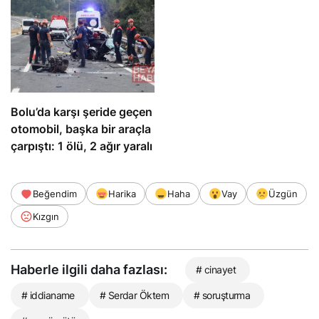
32 tutuklama
Bolu’da karşı şeride geçen
otomobil, başka bir araçla
çarpıştı: 1 ölü, 2 ağır yaralı
Beğendim
Harika
Haha
Vay
Üzgün
Kızgın
Haberle ilgili daha fazlası:
# cinayet
# iddianame
# Serdar Öktem
# soruşturma