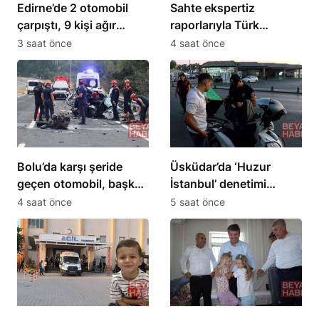
Edirne’de 2 otomobil
Sahte ekspertiz
çarpıştı, 9 kişi ağır
raporlarıyla Türk
yaralandı
vatandaşlığı kazandıran
3 saat önce
4 saat önce
suç örgütüne
operasyon: 32
tutuklama
Bolu’da karşı şeride
Üsküdar’da ‘Huzur
geçen otomobil, başka
İstanbul’ denetimi
bir araçla çarpıştı: 1 ölü,
gerçekleştirildi
4 saat önce
5 saat önce
2 ağır yaralı