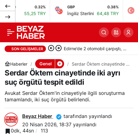
0.32%
GBP
0.38%
BIST
İnan Güney, İlk Defa
0
Paylaş
55,25 TRY
İngiliz Sterlini
64,48 TRY
Bist 10
Mahkeme Önüne
Çıkıyor
AK Parti’li Zorlu, Türk Dünyası
SON GELIŞMELER
Araştırma Merkezi’ni Keçiören’de
Genel
Haberler
Serdar Öktem cinayetinde iki
ayrı suç örgütü tespit edildi
Serdar Öktem cinayetinde iki ayrı
kuracak
suç örgütü tespit edildi
Avukat Serdar Öktem'in cinayetiyle ilgili soruşturma
tamamlandı, iki suç örgütü belirlendi.
Beyaz Haber
tarafından yayınlandı
20 Nisan 2026, 18:37
yayınlandı
0dk, 44sn
113