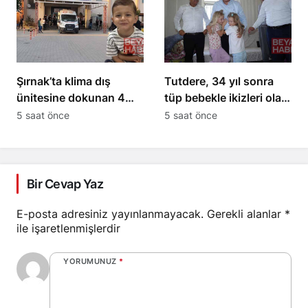
Şırnak’ta klima dış
Tutdere, 34 yıl sonra
ünitesine dokunan 4
tüp bebekle ikizleri olan
yaşındaki Miraç hayatını
aileyi ziyaret etti
5 saat önce
5 saat önce
kaybetti
Bir Cevap Yaz
E-posta adresiniz yayınlanmayacak.
Gerekli alanlar
*
ile işaretlenmişlerdir
YORUMUNUZ
*