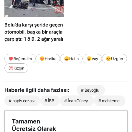
Bolu’da karşı şeride geçen
otomobil, başka bir araçla
çarpıştı: 1 ölü, 2 ağır yaralı
Beğendim
Harika
Haha
Vay
Üzgün
Kızgın
Haberle ilgili daha fazlası:
# Beyoğlu
# hapis cezası
# İBB
# İnan Güney
# mahkeme
Tamamen
Ücretsiz Olarak