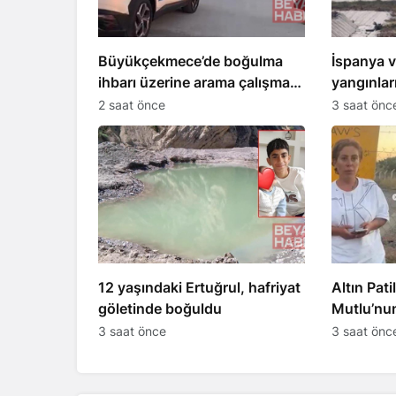
Büyükçekmece’de boğulma
İspanya v
ihbarı üzerine arama çalışması
yangınla
başlatıldı
uçak Tür
2 saat önce
3 saat önc
12 yaşındaki Ertuğrul, hafriyat
Altın Pat
göletinde boğuldu
Mutlu’nun
kişi tutuk
3 saat önce
3 saat önc