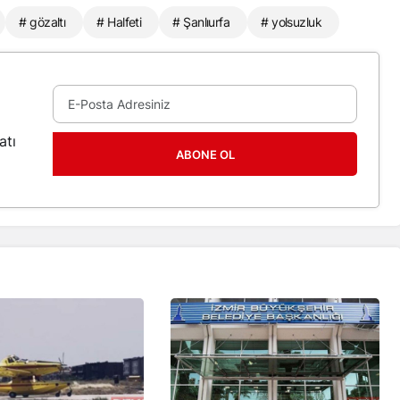
# gözaltı
# Halfeti
# Şanlıurfa
# yolsuzluk
atı
ABONE OL