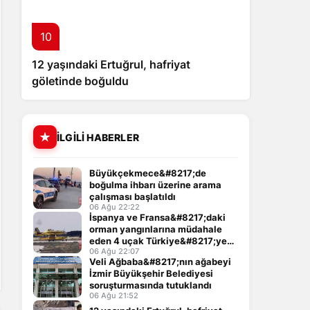
10
12 yaşındaki Ertuğrul, hafriyat
göletinde boğuldu
İLGILI HABERLER
Büyükçekmece&#8217;de
boğulma ihbarı üzerine arama
çalışması başlatıldı
06 Ağu 22:22
İspanya ve Fransa&#8217;daki
orman yangınlarına müdahale
eden 4 uçak Türkiye&#8217;ye
döndü
06 Ağu 22:07
Veli Ağbaba&#8217;nın ağabeyi
İzmir Büyükşehir Belediyesi
soruşturmasında tutuklandı
06 Ağu 21:52