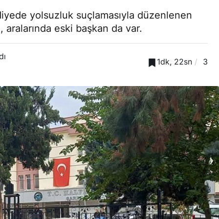
lediyede yolsuzluk suçlamasıyla düzenlenen
, aralarında eski başkan da var.
dı
1dk, 22sn
3