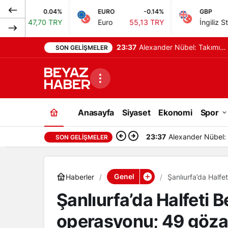
4%
EURO
-0.14%
GBP
-0.03%
RY
Euro
55,13 TRY
İngiliz Sterlini
64,47 TRY
23:37
Alexander Nübel: Takımım
SON GELIŞMELER
yardımcı olmak için elimde
geleni yapacağım
Anasayfa
Siyaset
Ekonomi
Spor
23:37
Alexander Nübel:
SON GELIŞMELER
Genel
Haberler
Şanlıurfa’da Halfe
Şanlıurfa’da Halfeti 
operasyonu; 49 gözal