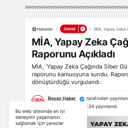
Genel
Haberler
MİA, Yapay Zeka Ç
MİA, Yapay Zeka Çağ
Raporunu Açıkladı
MİA, 'Yapay Zeka Çağında Siber Güve
raporunu kamuoyuna sundu. Raporda d
dönüştürdüğü vurgulandı.
Beyaz Haber
tarafından yayınlan
24 Nisan 2026, 10:34
yayınlandı
Bu web sitesinde en iyi
deneyimi yaşamanızı
sağlamak için çerezler