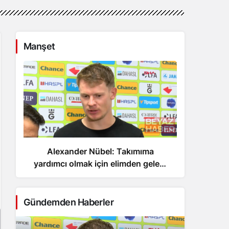
Manşet
Alexander Nübel: Takımıma
Vinc
yardımcı olmak için elimden geleni
yapacağım
Gündemden Haberler