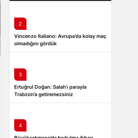
2
Vincenzo Italiano: Avrupa’da kolay maç
olmadığını gördük
3
Ertuğrul Doğan: Salah’ı parayla
Trabzon’a getiremezsiniz
4
Büyükçekmece’de boğulma ihbarı