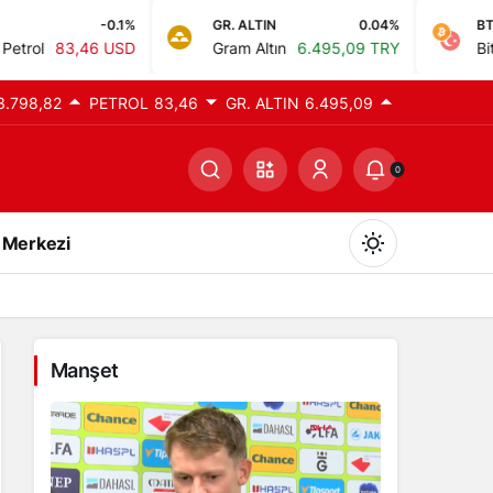
1%
GR. ALTIN
0.04%
BTC
0
SD
Gram Altın
6.495,09 TRY
Bitcoin
0,00 TR
3.798,82
PETROL
83,46
GR. ALTIN
6.495,09
0
 Merkezi
Manşet
Gündüz Modu
Gündüz modunu seçin.