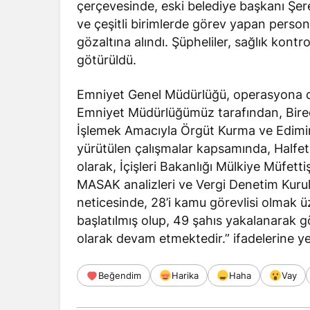
çerçevesinde, eski belediye başkanı Şere
ve çeşitli birimlerde görev yapan perso
gözaltına alındı. Şüpheliler, sağlık kon
götürüldü.
Emniyet Genel Müdürlüğü, operasyona dai
Emniyet Müdürlüğümüz tarafından, Birec
İşlemek Amacıyla Örgüt Kurma ve Edimin 
yürütülen çalışmalar kapsamında, Halfeti 
olarak, İçişleri Bakanlığı Mülkiye Müfett
MASAK analizleri ve Vergi Denetim Kurul
neticesinde, 28’i kamu görevlisi olmak ü
başlatılmış olup, 49 şahıs yakalanarak göz
olarak devam etmektedir.” ifadelerine yer
Beğendim
Harika
Haha
Vay