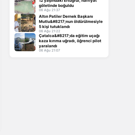
12 yaşındaki Ertuğrul, hafriyat
göletinde boğuldu
06 Ağu 21:37
Altın Patiler Dernek Başkanı
Mutlu&#8217;nun öldürülmesiyle
5 kişi tutuklandı
06 Ağu 21:22
Çatalca&#8217;da eğitim uçağı
kaza kırıma uğradı, öğrenci pilot
yaralandı
06 Ağu 21:07