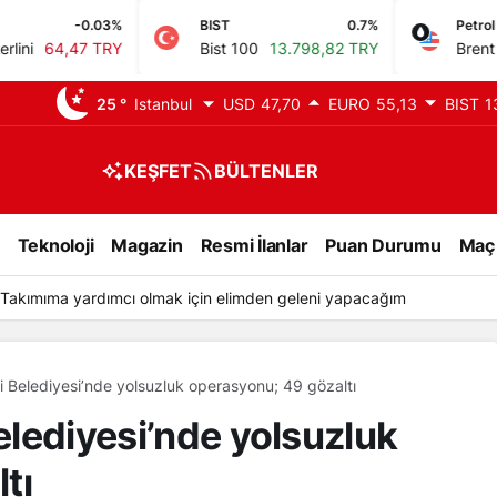
BIST
0.7%
Petrol
-0.
Bist 100
13.798,82 TRY
Brent Petrol
83,46 U
a
25 °
Istanbul
USD
47,70
EURO
55,13
BIST
1
n
KEŞFET
BÜLTENLER
Teknoloji
Magazin
Resmi İlanlar
Puan Durumu
Maç
 Takımıma yardımcı olmak için elimden geleni yapacağım
ti Belediyesi’nde yolsuzluk operasyonu; 49 gözaltı
Belediyesi’nde yolsuzluk
tı