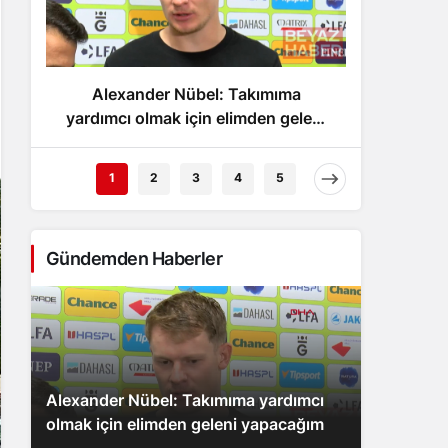
Gece Modu
Gece modunu seçin.
Alexander Nübel: Takımıma
Vincen
Sistem Modu
Sistem modunu seçin.
yardımcı olmak için elimden geleni
m
yapacağım
1
2
3
4
5
Gündemden Haberler
Alexander Nübel: Takımıma yardımcı
olmak için elimden geleni yapacağım