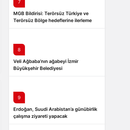
7
MGB Bildirisi: Terörsüz Türkiye ve
Terörsüz Bölge hedeflerine ilerleme
kaydedildi
8
Veli Ağbaba’nın ağabeyi İzmir
Büyükşehir Belediyesi
soruşturmasında tutuklandı
9
Erdoğan, Suudi Arabistan’a günübirlik
çalışma ziyareti yapacak