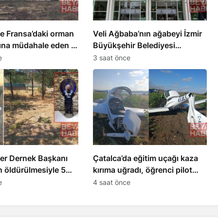
e Fransa’daki orman
Veli Ağbaba’nın ağabeyi İzmir
rına müdahale eden 4
Büyükşehir Belediyesi
kiye’ye döndü
soruşturmasında tutuklandı
e
3 saat önce
iler Dernek Başkanı
Çatalca’da eğitim uçağı kaza
 öldürülmesiyle 5
kırıma uğradı, öğrenci pilot
landı
yaralandı
e
4 saat önce