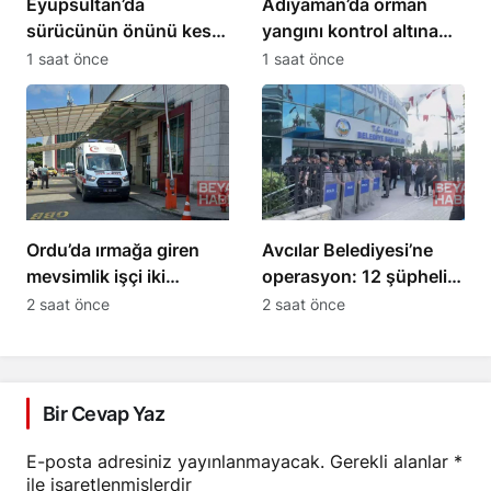
Eyüpsultan’da
Adıyaman’da orman
sürücünün önünü kesip
yangını kontrol altına
tehdit eden saldırgana
alındı
1 saat önce
1 saat önce
180 bin lira ceza
Ordu’da ırmağa giren
Avcılar Belediyesi’ne
mevsimlik işçi iki
operasyon: 12 şüpheli
kardeşten Ersin öldü
tutuklama talebiyle sevk
2 saat önce
2 saat önce
edildi
Bir Cevap Yaz
E-posta adresiniz yayınlanmayacak.
Gerekli alanlar
*
ile işaretlenmişlerdir