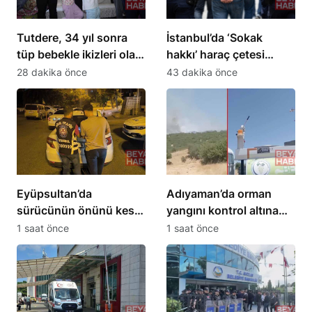
Tutdere, 34 yıl sonra
İstanbul’da ‘Sokak
tüp bebekle ikizleri olan
hakkı’ haraç çetesi
aileyi ziyaret etti
operasyonu: 24
28 dakika önce
43 dakika önce
tutuklama
Eyüpsultan’da
Adıyaman’da orman
sürücünün önünü kesip
yangını kontrol altına
tehdit eden saldırgana
alındı
1 saat önce
1 saat önce
180 bin lira ceza