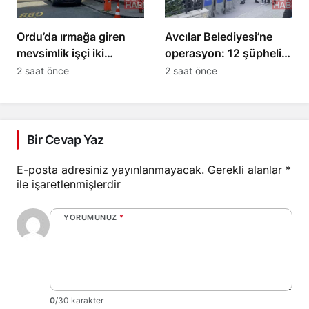
Ordu’da ırmağa giren
Avcılar Belediyesi’ne
mevsimlik işçi iki
operasyon: 12 şüpheli
kardeşten Ersin öldü
tutuklama talebiyle sevk
2 saat önce
2 saat önce
edildi
Bir Cevap Yaz
E-posta adresiniz yayınlanmayacak.
Gerekli alanlar
*
ile işaretlenmişlerdir
YORUMUNUZ
*
0
/30 karakter