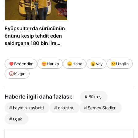
Eyüpsultan’da sürücünün
önünü kesip tehdit eden
saldırgana 180 bin lira
ceza
Beğendim
Harika
Haha
Vay
Üzgün
Kızgın
Haberle ilgili daha fazlası:
# Bükreş
# hayatını kaybetti
# orkestra
# Sergey Stadler
# uçak