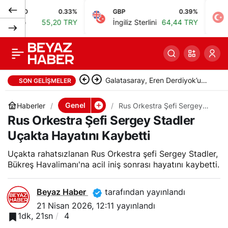
0.33%
GBP
0.39%
BIST
Uzak Şehir 58.
0
Paylaş
55,20 TRY
İngiliz Sterlini
64,44 TRY
Bist 10
bölümünde Alya’nın
geçmişiyle
Galatasaray yeni sezon
SON GELIŞMELER
yüzleşmesi
hazırlıklarını Kemerburgaz’da
Genel
Haberler
Rus Orkestra Şefi Sergey
Stadler Uçakta Hayatını
Rus Orkestra Şefi Sergey Stadler
sürdürdü
Kaybetti
Uçakta Hayatını Kaybetti
Uçakta rahatsızlanan Rus Orkestra şefi Sergey Stadler,
Bükreş Havalimanı'na acil iniş sonrası hayatını kaybetti.
Beyaz Haber
tarafından yayınlandı
21 Nisan 2026, 12:11
yayınlandı
1dk, 21sn
4