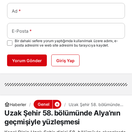
Ad
*
E-Posta
*
Bir dahaki sefere yorum yaptığımda kullanılmak üzere adımı, e-
posta adresimi ve web site adresimi bu tarayıcıya kaydet.
Yorum Gönder
Giriş Yap
Genel
Haberler
Uzak Şehir 58. bölümünde
Alya’nın geçmişiyle
Uzak Şehir 58. bölümünde Alya’nın
yüzleşmesi
geçmişiyle yüzleşmesi