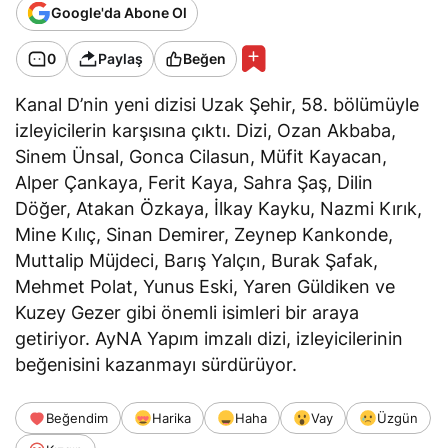
Google'da Abone Ol
0
Paylaş
Beğen
Kanal D’nin yeni dizisi Uzak Şehir, 58. bölümüyle
izleyicilerin karşısına çıktı. Dizi, Ozan Akbaba,
Sinem Ünsal, Gonca Cilasun, Müfit Kayacan,
Alper Çankaya, Ferit Kaya, Sahra Şaş, Dilin
Döğer, Atakan Özkaya, İlkay Kayku, Nazmi Kırık,
Mine Kılıç, Sinan Demirer, Zeynep Kankonde,
Muttalip Müjdeci, Barış Yalçın, Burak Şafak,
Mehmet Polat, Yunus Eski, Yaren Güldiken ve
Kuzey Gezer gibi önemli isimleri bir araya
getiriyor. AyNA Yapım imzalı dizi, izleyicilerinin
beğenisini kazanmayı sürdürüyor.
Beğendim
Harika
Haha
Vay
Üzgün