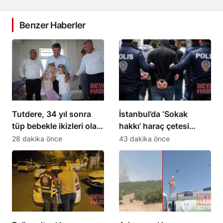
Benzer Haberler
Tutdere, 34 yıl sonra
İstanbul’da ‘Sokak
tüp bebekle ikizleri olan
hakkı’ haraç çetesi
aileyi ziyaret etti
operasyonu: 24
28 dakika önce
43 dakika önce
tutuklama