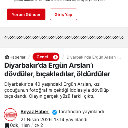
Yorum Gönder
Giriş Yap
Genel
Haberler
Diyarbakır’da Ergün Arslan’ı
dövdüler, bıçakladılar,
Diyarbakır’da Ergün Arslan’ı
öldürdüler
dövdüler, bıçakladılar, öldürdüler
Diyarbakır'da 40 yaşındaki Ergün Arslan, kız
çocuğunun fotoğrafını çektiği iddiasıyla dövülüp
bıçaklandı. Olayın gerçek yüzü farklı çıktı.
Beyaz Haber
tarafından yayınlandı
21 Nisan 2026, 17:14
yayınlandı
0dk, 11sn
2