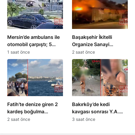
Mersin’de ambulans ile
Başakşehir İkitelli
otomobil çarpıştı; 5
Organize Sanayi
yaralı, 3’ü sağlık çalışanı
Bölgesi’nde iş yeri
1 saat önce
2 saat önce
yangını
Fatih’te denize giren 2
Bakırköy’de kedi
kardeş boğulma
kavgası sonrası Y.A.
tehlikesi geçirdi
hastaneye yatırıldı
2 saat önce
3 saat önce