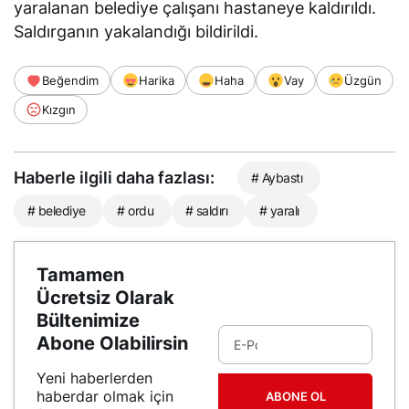
yaralanan belediye çalışanı hastaneye kaldırıldı.
Saldırganın yakalandığı bildirildi.
Beğendim
Harika
Haha
Vay
Üzgün
Kızgın
Haberle ilgili daha fazlası:
# Aybastı
# belediye
# ordu
# saldırı
# yaralı
Tamamen
Ücretsiz Olarak
Bültenimize
Abone Olabilirsin
Yeni haberlerden
haberdar olmak için
ABONE OL