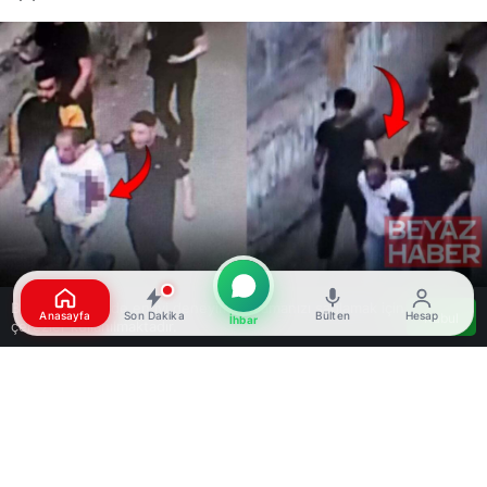
Bu web sitesinde en iyi deneyimi yaşamanızı sağlamak için
Anasayfa
Son Dakika
Bülten
Hesap
Kabul
İhbar
çerezler kullanılmaktadır.
Google'da Abone Ol
0
Paylaş
Beğen
Diyarbakır’da 40 yaşındaki Ergün Arslan, kız
çocuğunun fotoğrafını çektiği iddiasıyla feci