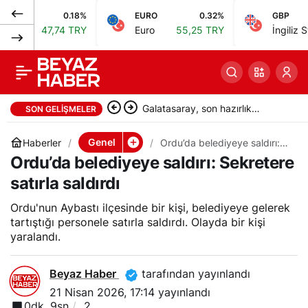
0.18%
EURO
0.32%
GBP
Diyarbakır’da Ergün
0
Paylaş
47,74 TRY
Euro
55,25 TRY
İngiliz Sterlini
6
Arslan’ı dövdüler,
bıçakladılar,
Galatasaray, son hazırlık
SON GELIŞMELER
öldürdüler
maçında Villarreal’e 2-1 yenildi
Genel
Haberler
Ordu’da belediyeye saldırı:
Sekretere satırla saldırdı
Ordu’da belediyeye saldırı: Sekretere
satırla saldırdı
Ordu'nun Aybastı ilçesinde bir kişi, belediyeye gelerek
tartıştığı personele satırla saldırdı. Olayda bir kişi
yaralandı.
Beyaz Haber
tarafından yayınlandı
21 Nisan 2026, 17:14
yayınlandı
0dk, 9sn
2