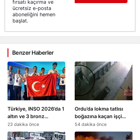
fırsatı kaçırma ve
ücretsiz e-posta
aboneliğini hemen
başlat.
Benzer Haberler
Türkiye, INSO 2026’da 1
Ordu’da lokma tatlısı
altın ve 3 bronz
boğazına kaçan işçi
madalya kazandı
Heimlich manevrasıyla
23 dakika önce
54 dakika önce
kurtarıldı