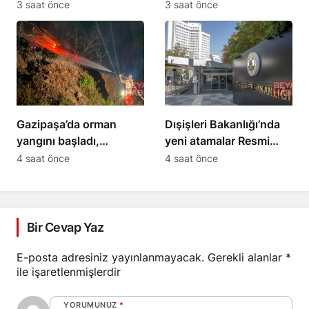
yayımlandı
kadro ihdas edildi
3 saat önce
3 saat önce
Gazipaşa’da orman
Dışişleri Bakanlığı’nda
yangını başladı,
yeni atamalar Resmi
müdahale sürüyor
Gazete’de yayımlandı
4 saat önce
4 saat önce
Bir Cevap Yaz
E-posta adresiniz yayınlanmayacak.
Gerekli alanlar
*
ile işaretlenmişlerdir
YORUMUNUZ
*