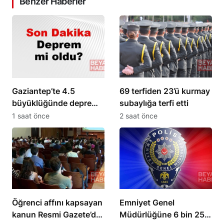
Benzer Haberler
Gaziantep’te 4.5
69 terfiden 23’ü kurmay
büyüklüğünde deprem
subaylığa terfi etti
meydana geldi
1 saat önce
2 saat önce
Öğrenci affını kapsayan
Emniyet Genel
kanun Resmi Gazete’de
Müdürlüğüne 6 bin 250