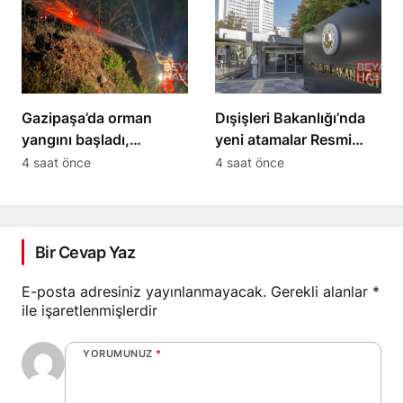
Gazipaşa’da orman
Dışişleri Bakanlığı’nda
yangını başladı,
yeni atamalar Resmi
müdahale sürüyor
Gazete’de yayımlandı
4 saat önce
4 saat önce
Bir Cevap Yaz
E-posta adresiniz yayınlanmayacak.
Gerekli alanlar
*
ile işaretlenmişlerdir
YORUMUNUZ
*