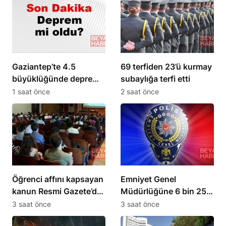
Gaziantep’te 4.5
69 terfiden 23’ü kurmay
büyüklüğünde deprem
subaylığa terfi etti
meydana geldi
1 saat önce
2 saat önce
Öğrenci affını kapsayan
Emniyet Genel
kanun Resmi Gazete’de
Müdürlüğüne 6 bin 250
yayımlandı
kadro ihdas edildi
3 saat önce
3 saat önce