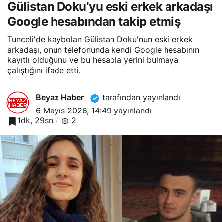
arkadaşı Google hesabından
Gülistan Doku’yu eski erkek arkadaşı
takip etmiş
Google hesabından takip etmiş
Tunceli'de kaybolan Gülistan Doku'nun eski erkek
arkadaşı, onun telefonunda kendi Google hesabının
kayıtlı olduğunu ve bu hesapla yerini bulmaya
çalıştığını ifade etti.
Beyaz Haber
tarafından yayınlandı
6 Mayıs 2026, 14:49
yayınlandı
1dk, 29sn
2