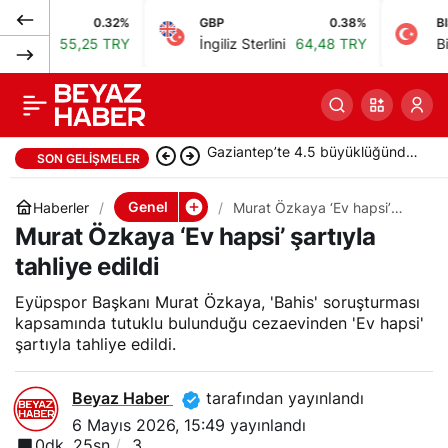
0.32%
GBP
0.38%
BIST
Gülistan Doku’yu eski
0
Paylaş
55,25 TRY
İngiliz Sterlini
64,48 TRY
Bist 100
erkek arkadaşı Google
hesabından takip
Ederson, ayrılık iddialarını
SON GELIŞMELER
etmiş
yalanladı: “Yalanlara inanmayın”
Genel
Haberler
Murat Özkaya ‘Ev hapsi’
şartıyla tahliye edildi
Murat Özkaya ‘Ev hapsi’ şartıyla
tahliye edildi
Eyüpspor Başkanı Murat Özkaya, 'Bahis' soruşturması
kapsamında tutuklu bulunduğu cezaevinden 'Ev hapsi'
şartıyla tahliye edildi.
Beyaz Haber
tarafından yayınlandı
6 Mayıs 2026, 15:49
yayınlandı
0dk, 25sn
3