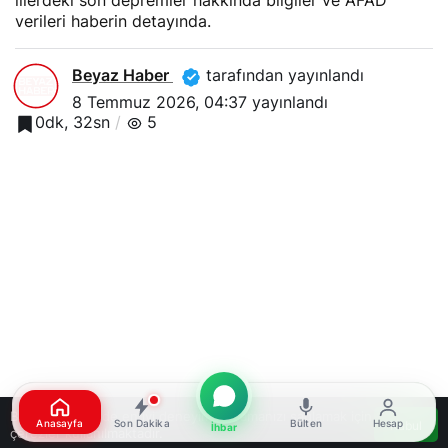
verileri haberin detayında.
Beyaz Haber
tarafından yayınlandı
8 Temmuz 2026, 04:37
yayınlandı
0dk, 32sn
5
Bu web sitesinde en iyi deneyimi yaşamanızı sağlamak için
Anasayfa
Son Dakika
Bülten
Hesap
Kabul
İhbar
çerezler kullanılmaktadır.
Google'da Abone Ol