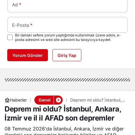
Ad
*
E-Posta
*
Bir dahaki sefere yorum yaptığımda kullanılmak üzere adımı, e-
posta adresimi ve web site adresimi bu tarayıcıya kaydet.
Yorum Gönder
Giriş Yap
Genel
Haberler
Deprem mi oldu? İstanbul,
Ankara, İzmir ve il il AFAD
Deprem mi oldu? İstanbul, Ankara,
son depremler
İzmir ve il il AFAD son depremler
08 Temmuz 2026'da İstanbul, Ankara, İzmir ve diğer
illerdeki son depremler hakkında bilgiler ve AFAD