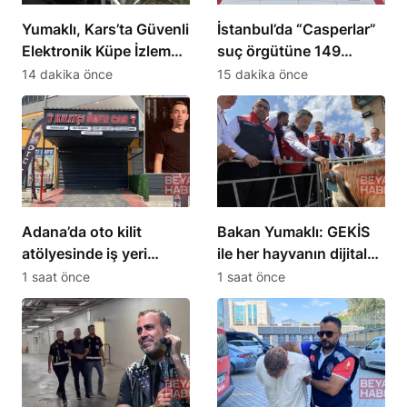
Yumaklı, Kars’ta Güvenli
İstanbul’da “Casperlar”
Elektronik Küpe İzleme
suç örgütüne 149
Sistemi’ni tanıttı
şüpheli hakkında dava
14 dakika önce
15 dakika önce
açıldı
Adana’da oto kilit
Bakan Yumaklı: GEKİS
atölyesinde iş yeri
ile her hayvanın dijital
sahibi ve kadın ölü
kimliği olacak
1 saat önce
1 saat önce
bulundu