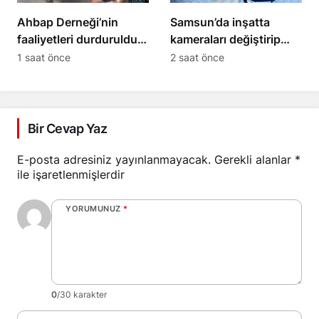
Ahbap Derneği’nin
Samsun’da inşatta
faaliyetleri durduruldu,
kameraları değiştirip
yönetimine kayyım
650 bin liralık kablo
1 saat önce
2 saat önce
atandı
çaldı
Bir Cevap Yaz
E-posta adresiniz yayınlanmayacak.
Gerekli alanlar
*
ile işaretlenmişlerdir
YORUMUNUZ
*
0
/30 karakter