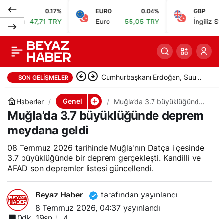
0.17%
EURO
0.04%
GBP
Deprem mi oldu?
0
Paylaş
ı
47,71 TRY
Euro
55,05 TRY
İngiliz Sterlini
İstanbul, Ankara, İzmir
ve il il AFAD son
Cumhurbaşkanı Erdoğan, Suudi
SON GELIŞMELER
depremler
Arabistan Veliaht Prensi ile
Genel
Haberler
Muğla’da 3.7 büyüklüğünde
deprem meydana geldi
Muğla’da 3.7 büyüklüğünde deprem
görüştü
meydana geldi
08 Temmuz 2026 tarihinde Muğla'nın Datça ilçesinde
3.7 büyüklüğünde bir deprem gerçekleşti. Kandilli ve
AFAD son depremler listesi güncellendi.
Beyaz Haber
tarafından yayınlandı
8 Temmuz 2026, 04:37
yayınlandı
0dk, 19sn
4