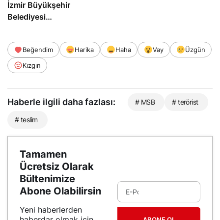
İzmir Büyükşehir
Belediyesi
soruşturmasında
tutuklandı
Beğendim
Harika
Haha
Vay
Üzgün
Kızgın
Haberle ilgili daha fazlası:
# MSB
# terörist
# teslim
Tamamen
Ücretsiz Olarak
Bültenimize
Abone Olabilirsin
Yeni haberlerden
haberdar olmak için
ABONE OL