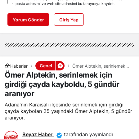
posta adresimi ve web site adresimi bu tarayıcıya kaydet.
Yorum Gönder
Giriş Yap
Genel
Haberler
Ömer Alptekin, serinlemek
için girdiği çayda kayboldu,
Ömer Alptekin, serinlemek için
5 gündür aranıyor
girdiği çayda kayboldu, 5 gündür
aranıyor
Adana'nın Karaisalı ilçesinde serinlemek için girdiği
çayda kaybolan 25 yaşındaki Ömer Alptekin, 5 gündür
aranıyor.
Beyaz Haber
tarafından yayınlandı