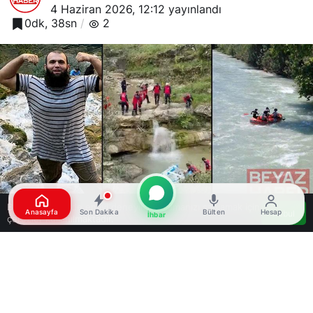
4 Haziran 2026, 12:12
yayınlandı
0dk, 38sn
2
Bu web sitesinde en iyi deneyimi yaşamanızı sağlamak için
Anasayfa
Son Dakika
Bülten
Hesap
Kabul
İhbar
çerezler kullanılmaktadır.
Google'da Abone Ol
0
Paylaş
Beğen
Adana’nın Karaisalı ilçesinde, serinlemek amacıyla