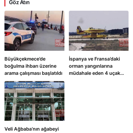
Göz Atın
Büyükçekmece’de
İspanya ve Fransa’daki
boğulma ihbarı üzerine
orman yangınlarına
arama çalışması başlatıldı
müdahale eden 4 uçak
Türkiye’ye döndü
Veli Ağbaba’nın ağabeyi