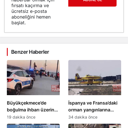
fırsatı kaçırma ve
ücretsiz e-posta
aboneliğini hemen
başlat.
Benzer Haberler
Büyükçekmece’de
İspanya ve Fransa’daki
boğulma ihbarı üzerine
orman yangınlarına
arama çalışması
müdahale eden 4 uçak
19 dakika önce
34 dakika önce
başlatıldı
Türkiye’ye döndü