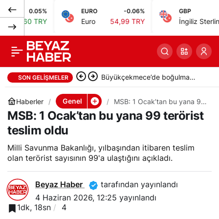
0.05%
EURO
-0.06%
GBP
0
Ömer Alptekin,
0
Paylaş
0 TRY
Euro
54,99 TRY
İngiliz Sterlini
64,24 
serinlemek için girdiği
çayda kayboldu, 5
Büyükçekmece’de boğulma
SON GELIŞMELER
gündür aranıyor
ihbarı üzerine arama çalışması
Genel
Haberler
MSB: 1 Ocak’tan bu yana 99
terörist teslim oldu
MSB: 1 Ocak’tan bu yana 99 terörist
başlatıldı
teslim oldu
Milli Savunma Bakanlığı, yılbaşından itibaren teslim
olan terörist sayısının 99'a ulaştığını açıkladı.
Beyaz Haber
tarafından yayınlandı
4 Haziran 2026, 12:25
yayınlandı
1dk, 18sn
4