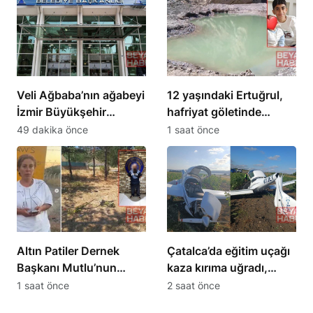
Veli Ağbaba’nın ağabeyi
12 yaşındaki Ertuğrul,
İzmir Büyükşehir
hafriyat göletinde
Belediyesi
boğuldu
49 dakika önce
1 saat önce
soruşturmasında
tutuklandı
Altın Patiler Dernek
Çatalca’da eğitim uçağı
Başkanı Mutlu’nun
kaza kırıma uğradı,
öldürülmesiyle 5 kişi
öğrenci pilot yaralandı
1 saat önce
2 saat önce
tutuklandı