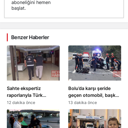
aboneliğini hemen
başlat.
Benzer Haberler
Sahte ekspertiz
Bolu’da karşı şeride
raporlarıyla Türk
geçen otomobil, başka
vatandaşlığı kazandıran
bir araçla çarpıştı: 1 ölü,
12 dakika önce
13 dakika önce
suç örgütüne
2 ağır yaralı
operasyon: 32
tutuklama