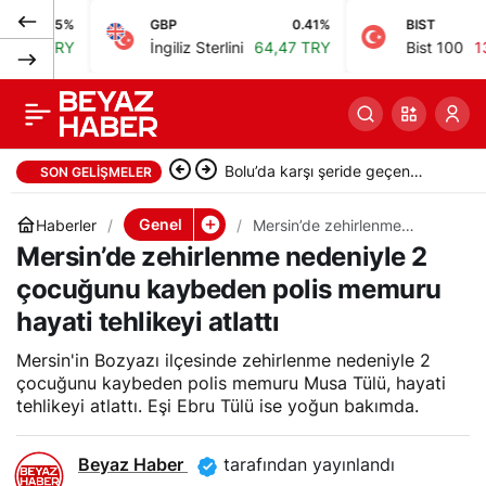
35%
GBP
0.41%
BIST
Jandarma, karda
0
Paylaş
TRY
İngiliz Sterlini
64,47 TRY
Bist 100
13.779,3
mahsur kalan
hayvanlar için saman
Bolu’da karşı şeride geçen
SON GELIŞMELER
balyası ulaştırdı
otomobil, başka bir araçla
Genel
Haberler
Mersin’de zehirlenme
nedeniyle 2 çocuğunu
Mersin’de zehirlenme nedeniyle 2
çarpıştı: 1 ölü, 2 ağır yaralı
kaybeden polis memuru
hayati tehlikeyi atlattı
çocuğunu kaybeden polis memuru
hayati tehlikeyi atlattı
Mersin'in Bozyazı ilçesinde zehirlenme nedeniyle 2
çocuğunu kaybeden polis memuru Musa Tülü, hayati
tehlikeyi atlattı. Eşi Ebru Tülü ise yoğun bakımda.
Beyaz Haber
tarafından yayınlandı