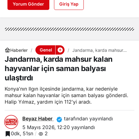
Yorum Gönder
Giriş Yap
Genel
Haberler
Jandarma, karda mahsur
kalan hayvanlar için saman
Jandarma, karda mahsur kalan
balyası ulaştırdı
hayvanlar için saman balyası
ulaştırdı
Konya'nın Ilgın ilçesinde jandarma, kar nedeniyle
mahsur kalan hayvanlar için saman balyası gönderdi.
Halip Yılmaz, yardım için 112'yi aradı.
Beyaz Haber
tarafından yayınlandı
5 Mayıs 2026, 12:20
yayınlandı
0dk, 51sn
2