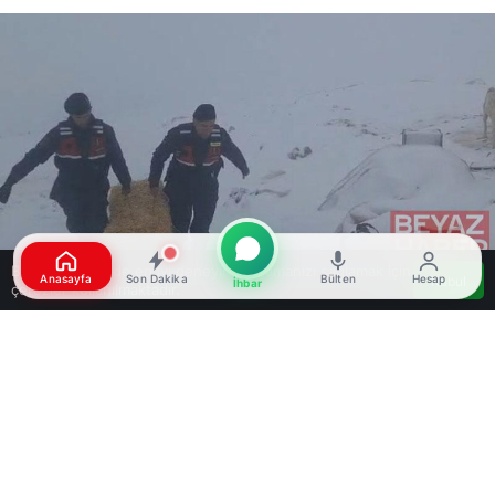
Bu web sitesinde en iyi deneyimi yaşamanızı sağlamak için
Anasayfa
Son Dakika
Bülten
Hesap
Kabul
İhbar
çerezler kullanılmaktadır.
Google'da Abone Ol
0
Paylaş
Beğen
Konya’nın Ilgın ilçesinde, jandarma ekipleri kar
yağışının etkili olduğu yaylada mahsur kalan
küçükbaş hayvanlar için saman balyası ulaştırdı.