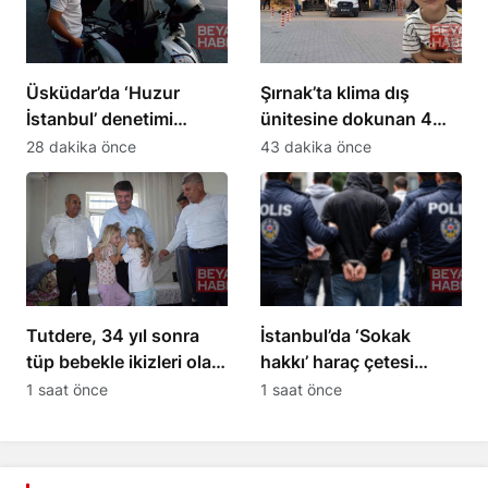
Üsküdar’da ‘Huzur
Şırnak’ta klima dış
İstanbul’ denetimi
ünitesine dokunan 4
gerçekleştirildi
yaşındaki Miraç hayatını
28 dakika önce
43 dakika önce
kaybetti
Tutdere, 34 yıl sonra
İstanbul’da ‘Sokak
tüp bebekle ikizleri olan
hakkı’ haraç çetesi
aileyi ziyaret etti
operasyonu: 24
1 saat önce
1 saat önce
tutuklama