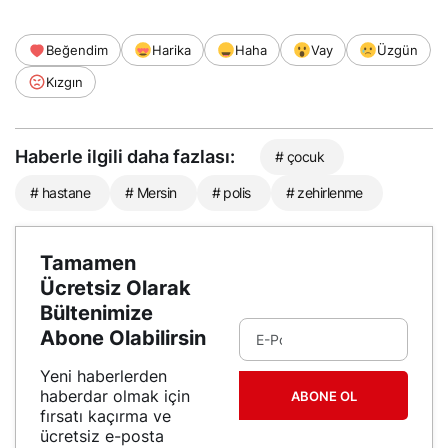
Beğendim
Harika
Haha
Vay
Üzgün
Kızgın
Haberle ilgili daha fazlası:
# çocuk
# hastane
# Mersin
# polis
# zehirlenme
Tamamen
Ücretsiz Olarak
Bültenimize
Abone Olabilirsin
Yeni haberlerden
haberdar olmak için
ABONE OL
fırsatı kaçırma ve
ücretsiz e-posta