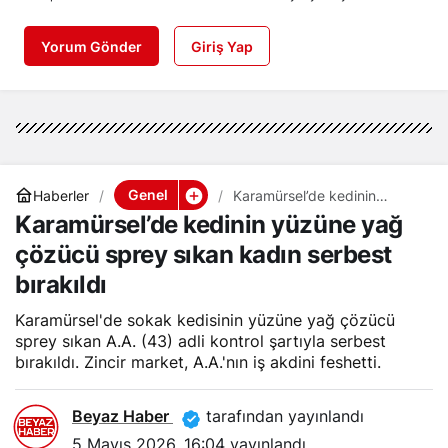
Yorum Gönder
Giriş Yap
Genel
Haberler
Karamürsel’de kedinin
yüzüne yağ çözücü sprey
Karamürsel’de kedinin yüzüne yağ
sıkan kadın serbest bırakıldı
çözücü sprey sıkan kadın serbest
bırakıldı
Karamürsel'de sokak kedisinin yüzüne yağ çözücü
sprey sıkan A.A. (43) adli kontrol şartıyla serbest
bırakıldı. Zincir market, A.A.'nın iş akdini feshetti.
Beyaz Haber
tarafından yayınlandı
5 Mayıs 2026, 16:04
yayınlandı