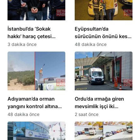
İstanbul’da ‘Sokak
Eyüpsultan’da
hakkı’ haraç çetesi
sürücünün önünü kesip
operasyonu: 24
tehdit eden saldırgana
3 dakika önce
48 dakika önce
tutuklama
180 bin lira ceza
Adıyaman’da orman
Ordu’da ırmağa giren
yangını kontrol altına
mevsimlik işçi iki
alındı
kardeşten Ersin öldü
48 dakika önce
2 saat önce