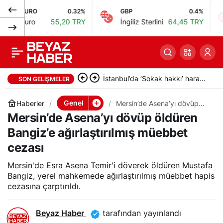
URO
0.32%
GBP
0.4%
BIS
Karamürsel’de kedinin
0
Paylaş
uro
55,20 TRY
İngiliz Sterlini
64,45 TRY
Bis
yüzüne yağ çözücü
İstanbul’da ‘Sokak hakkı’ haraç
sprey sıkan kadın
SON GELIŞMELER
çetesi operasyonu: 24
serbest bırakıldı
tutuklama
Genel
Haberler
Mersin’de Asena’yı dövüp
öldüren Bangiz’e
Mersin’de Asena’yı dövüp öldüren
ağırlaştırılmış müebbet
cezası
Bangiz’e ağırlaştırılmış müebbet
cezası
Mersin'de Esra Asena Temir'i döverek öldüren Mustafa
Bangiz, yerel mahkemede ağırlaştırılmış müebbet hapis
cezasına çarptırıldı.
Beyaz Haber
tarafından yayınlandı