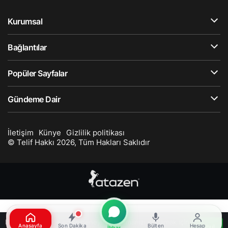
Kurumsal
Bağlantılar
Popüler Sayfalar
Gündeme Dair
İletişim
Künye
Gizlilik politikası
© Telif Hakkı 2026, Tüm Hakları Saklıdır
Bu web sitesinde en iyi deneyimi yaşamanızı sağlamak için
Anasayfa
Son Dakika
Bülten
Hesap
Kabul
İhbar