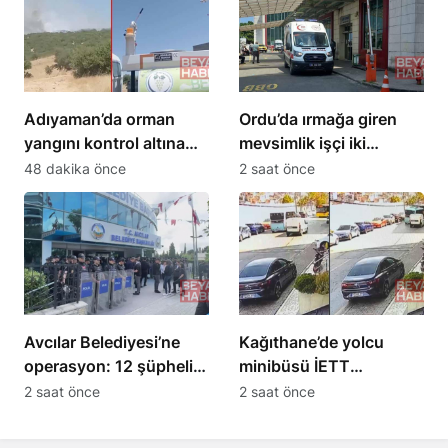
Adıyaman’da orman
Ordu’da ırmağa giren
yangını kontrol altına
mevsimlik işçi iki
alındı
kardeşten Ersin öldü
48 dakika önce
2 saat önce
Avcılar Belediyesi’ne
Kağıthane’de yolcu
operasyon: 12 şüpheli
minibüsü İETT
tutuklama talebiyle sevk
otobüsüyle çarpıştı: 3
2 saat önce
2 saat önce
edildi
yaralı