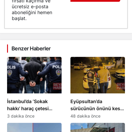
fırsatı kaçırma ve
ücretsiz e-posta
aboneliğini hemen
başlat.
Benzer Haberler
İstanbul’da ‘Sokak
Eyüpsultan’da
hakkı’ haraç çetesi
sürücünün önünü kesip
operasyonu: 24
tehdit eden saldırgana
3 dakika önce
48 dakika önce
tutuklama
180 bin lira ceza