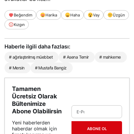
Beğendim
Harika
Haha
Vay
Üzgün
Kızgın
Haberle ilgili daha fazlası:
# ağırlaştırılmış müebbet
# Asena Temir
# mahkeme
# Mersin
# Mustafa Bangiz
Tamamen
Ücretsiz Olarak
Bültenimize
Abone Olabilirsin
Yeni haberlerden
haberdar olmak için
ABONE OL