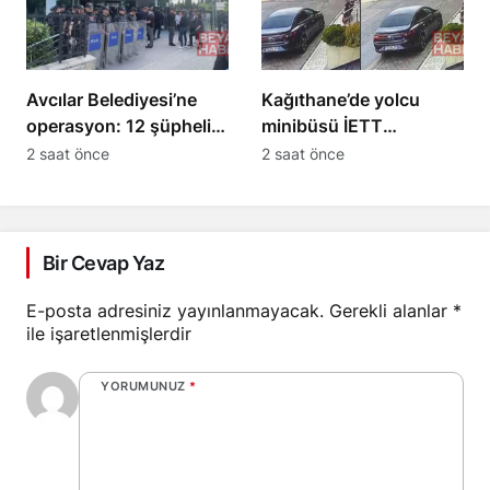
Avcılar Belediyesi’ne
Kağıthane’de yolcu
operasyon: 12 şüpheli
minibüsü İETT
tutuklama talebiyle sevk
otobüsüyle çarpıştı: 3
2 saat önce
2 saat önce
edildi
yaralı
Bir Cevap Yaz
E-posta adresiniz yayınlanmayacak.
Gerekli alanlar
*
ile işaretlenmişlerdir
YORUMUNUZ
*