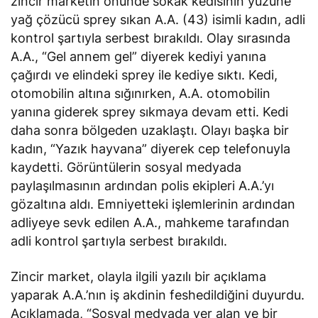
zincir marketin önünde sokak kedisinin yüzüne
yağ çözücü sprey sıkan A.A. (43) isimli kadın, adli
kontrol şartıyla serbest bırakıldı. Olay sırasında
A.A., “Gel annem gel” diyerek kediyi yanına
çağırdı ve elindeki sprey ile kediye sıktı. Kedi,
otomobilin altına sığınırken, A.A. otomobilin
yanına giderek sprey sıkmaya devam etti. Kedi
daha sonra bölgeden uzaklaştı. Olayı başka bir
kadın, “Yazık hayvana” diyerek cep telefonuyla
kaydetti. Görüntülerin sosyal medyada
paylaşılmasının ardından polis ekipleri A.A.’yı
gözaltına aldı. Emniyetteki işlemlerinin ardından
adliyeye sevk edilen A.A., mahkeme tarafından
adli kontrol şartıyla serbest bırakıldı.
Zincir market, olayla ilgili yazılı bir açıklama
yaparak A.A.’nın iş akdinin feshedildiğini duyurdu.
Açıklamada, “Sosyal medyada yer alan ve bir