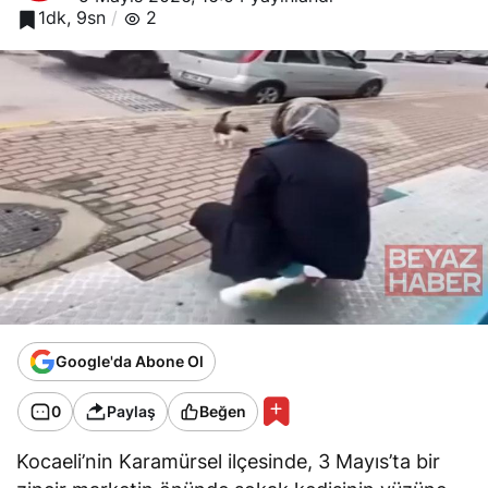
1dk, 9sn
2
Google'da Abone Ol
0
Paylaş
Beğen
Kocaeli’nin Karamürsel ilçesinde, 3 Mayıs’ta bir