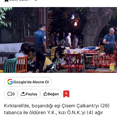
Google'da Abone Ol
0
Paylaş
Beğen
Kırklareli’de, boşandığı eşi Çisem Çalkantı’yı (26)
tabanca ile öldüren Y.K., kızı Ö.N.K.’yi (4) ağır