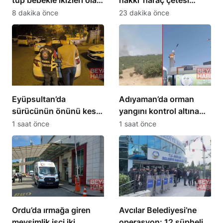
aileyi ziyaret etti
operasyonu: 24
8 dakika önce
23 dakika önce
tutuklama
Eyüpsultan’da
Adıyaman’da orman
sürücünün önünü kesip
yangını kontrol altına
tehdit eden saldırgana
alındı
1 saat önce
1 saat önce
180 bin lira ceza
Ordu’da ırmağa giren
Avcılar Belediyesi’ne
mevsimlik işçi iki
operasyon: 12 şüpheli