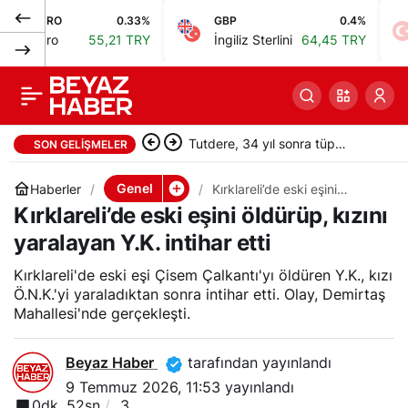
O
0.33%
GBP
0.4%
BIST
Rojin’in babası: Yeni
0
Paylaş
o
55,21 TRY
İngiliz Sterlini
64,45 TRY
Bist 
avukatlar, tüm
Tutdere, 34 yıl sonra tüp
incelemeleri yeniden
SON GELIŞMELER
bebekle ikizleri olan aileyi
ele alacak
Genel
ziyaret etti
Haberler
Kırklareli’de eski eşini
öldürüp, kızını yaralayan Y.K.
Kırklareli’de eski eşini öldürüp, kızını
intihar etti
yaralayan Y.K. intihar etti
Kırklareli'de eski eşi Çisem Çalkantı'yı öldüren Y.K., kızı
Ö.N.K.'yi yaraladıktan sonra intihar etti. Olay, Demirtaş
Mahallesi'nde gerçekleşti.
Beyaz Haber
tarafından yayınlandı
9 Temmuz 2026, 11:53
yayınlandı
0dk, 52sn
3