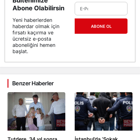
Bültenimize
Abone Olabilirsin
Yeni haberlerden
haberdar olmak için
ABONE OL
fırsatı kaçırma ve
ücretsiz e-posta
aboneliğini hemen
başlat.
Benzer Haberler
Tutdere, 34 yıl sonra
İstanbul’da ‘Sokak