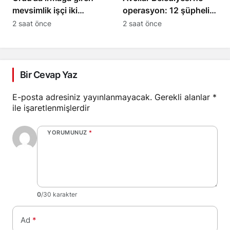
mevsimlik işçi iki
operasyon: 12 şüpheli
kardeşten Ersin öldü
tutuklama talebiyle sevk
2 saat önce
2 saat önce
edildi
Bir Cevap Yaz
E-posta adresiniz yayınlanmayacak.
Gerekli alanlar
*
ile işaretlenmişlerdir
YORUMUNUZ
*
0
/30 karakter
Ad
*