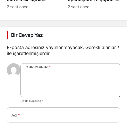
kardeşten Ersin öldü
tutuklama talebiyle sevk
2 saat önce
2 saat önce
edildi
Bir Cevap Yaz
E-posta adresiniz yayınlanmayacak.
Gerekli alanlar
*
ile işaretlenmişlerdir
YORUMUNUZ
*
0
/30 karakter
Ad
*