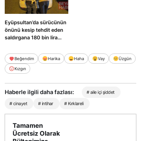
Eyüpsultan’da sürücünün
önünü kesip tehdit eden
saldırgana 180 bin lira
ceza
Beğendim
Harika
Haha
Vay
Üzgün
Kızgın
Haberle ilgili daha fazlası:
# aile içi şiddet
# cinayet
# intihar
# Kırklareli
Tamamen
Ücretsiz Olarak