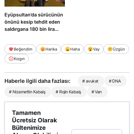
Eyüpsultan’da sürücünün
önünü kesip tehdit eden
saldırgana 180 bin lira
ceza
Beğendim
Harika
Haha
Vay
Üzgün
Kızgın
Haberle ilgili daha fazlası:
# avukat
# DNA
# Nizamettin Kabaiş
# Rojin Kabaiş
# Van
Tamamen
Ücretsiz Olarak
Bültenimize