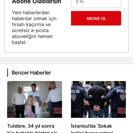
Abone Olabilirsin
Yeni haberlerden
haberdar olmak için
ABONE OL
fırsatı kaçırma ve
ücretsiz e-posta
aboneliğini hemen
başlat.
Benzer Haberler
Tutdere, 34 yıl sonra
İstanbul’da ‘Sokak
tüp bebekle ikizleri olan
hakkı’ haraç çetesi