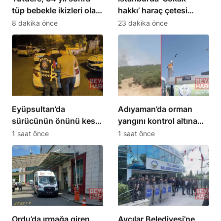
tüp bebekle ikizleri olan
hakkı’ haraç çetesi
aileyi ziyaret etti
operasyonu: 24
8 dakika önce
23 dakika önce
tutuklama
Eyüpsultan’da
Adıyaman’da orman
sürücünün önünü kesip
yangını kontrol altına
tehdit eden saldırgana
alındı
1 saat önce
1 saat önce
180 bin lira ceza
Ordu’da ırmağa giren
Avcılar Belediyesi’ne