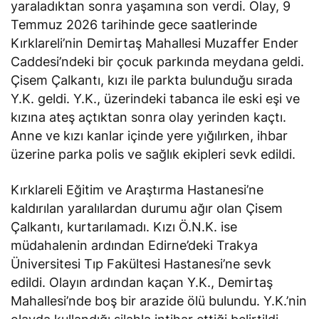
yaraladıktan sonra yaşamına son verdi. Olay, 9
Temmuz 2026 tarihinde gece saatlerinde
Kırklareli’nin Demirtaş Mahallesi Muzaffer Ender
Caddesi’ndeki bir çocuk parkında meydana geldi.
Çisem Çalkantı, kızı ile parkta bulunduğu sırada
Y.K. geldi. Y.K., üzerindeki tabanca ile eski eşi ve
kızına ateş açtıktan sonra olay yerinden kaçtı.
Anne ve kızı kanlar içinde yere yığılırken, ihbar
üzerine parka polis ve sağlık ekipleri sevk edildi.
Kırklareli Eğitim ve Araştırma Hastanesi’ne
kaldırılan yaralılardan durumu ağır olan Çisem
Çalkantı, kurtarılamadı. Kızı Ö.N.K. ise
müdahalenin ardından Edirne’deki Trakya
Üniversitesi Tıp Fakültesi Hastanesi’ne sevk
edildi. Olayın ardından kaçan Y.K., Demirtaş
Mahallesi’nde boş bir arazide ölü bulundu. Y.K.’nin