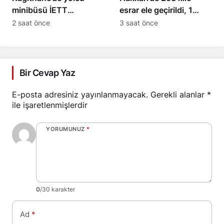
minibüsü İETT
esrar ele geçirildi, 1
otobüsüyle çarpıştı: 3
şüpheli yakalandı
2 saat önce
3 saat önce
yaralı
Bir Cevap Yaz
E-posta adresiniz yayınlanmayacak.
Gerekli alanlar
*
ile işaretlenmişlerdir
YORUMUNUZ
*
0
/30 karakter
Ad
*