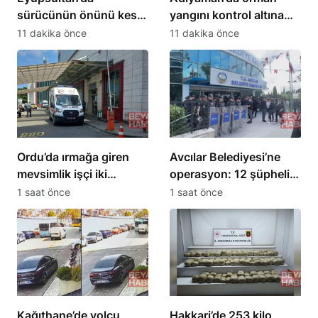
sürücünün önünü kesip
yangını kontrol altına
tehdit eden saldırgana
alındı
11 dakika önce
11 dakika önce
180 bin lira ceza
Ordu’da ırmağa giren
Avcılar Belediyesi’ne
mevsimlik işçi iki
operasyon: 12 şüpheli
kardeşten Ersin öldü
tutuklama talebiyle sevk
1 saat önce
1 saat önce
edildi
Kağıthane’de yolcu
Hakkari’de 253 kilo