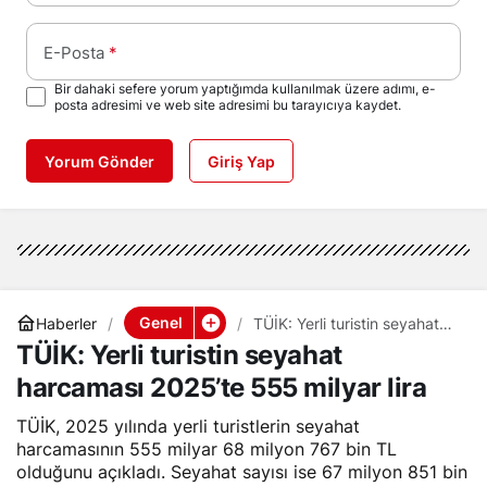
E-Posta
*
Bir dahaki sefere yorum yaptığımda kullanılmak üzere adımı, e-
posta adresimi ve web site adresimi bu tarayıcıya kaydet.
Yorum Gönder
Giriş Yap
Genel
Haberler
TÜİK: Yerli turistin seyahat
harcaması 2025’te 555
TÜİK: Yerli turistin seyahat
milyar lira
harcaması 2025’te 555 milyar lira
TÜİK, 2025 yılında yerli turistlerin seyahat
harcamasının 555 milyar 68 milyon 767 bin TL
olduğunu açıkladı. Seyahat sayısı ise 67 milyon 851 bin