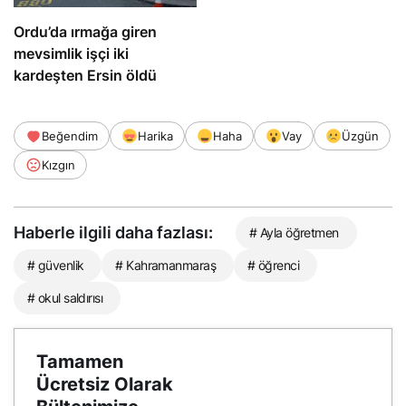
Ordu’da ırmağa giren
mevsimlik işçi iki
kardeşten Ersin öldü
Beğendim
Harika
Haha
Vay
Üzgün
Kızgın
Haberle ilgili daha fazlası:
# Ayla öğretmen
# güvenlik
# Kahramanmaraş
# öğrenci
# okul saldırısı
Tamamen
Ücretsiz Olarak