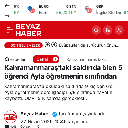
%
EURO
0.31%
GBP
0.4%
TÜİK: Yerli turistin
0
Paylaş
Y
Euro
55,20 TRY
İngiliz Sterlini
64,46 TRY
seyahat harcaması
2025’te 555 milyar lira
Eyüpsultan’da sürücünün önünü
SON GELIŞMELER
kesip tehdit eden saldırgana
Genel
Haberler
Kahramanmaraş’taki
saldırıda ölen 5 öğrenci Ayla
Kahramanmaraş’taki saldırıda ölen 5
180 bin lira ceza
öğretmenin sınıfından
öğrenci Ayla öğretmenin sınıfından
Kahramanmaraş'ta okuldaki saldırıda 9 kişiden 6'sı,
Ayla öğretmenin ders işlediği 5/E sınıfında hayatını
kaybetti. Olay 15 Nisan'da gerçekleşti.
Beyaz Haber
tarafından yayınlandı
22 Nisan 2026, 10:46
yayınlandı
1dk, 24sn
2