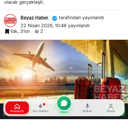
olarak gerçekleşti.
Beyaz Haber
tarafından yayınlandı
22 Nisan 2026, 10:46
yayınlandı
1dk, 31sn
2
Bu web sitesinde en iyi deneyimi yaşamanızı sağlamak için
Anasayfa
Son Dakika
Bülten
Hesap
Kabul
İhbar
çerezler kullanılmaktadır.
Google'da Abone Ol