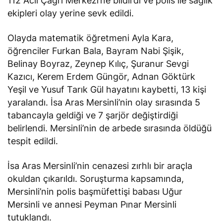
112 Acil Çağrı Merkezi’ne bildirdi ve polis ile sağlık
ekipleri olay yerine sevk edildi.
Olayda matematik öğretmeni Ayla Kara,
öğrenciler Furkan Bala, Bayram Nabi Şişik,
Belinay Boyraz, Zeynep Kılıç, Şuranur Sevgi
Kazıcı, Kerem Erdem Güngör, Adnan Göktürk
Yeşil ve Yusuf Tarık Gül hayatını kaybetti, 13 kişi
yaralandı. İsa Aras Mersinli’nin olay sırasında 5
tabancayla geldiği ve 7 şarjör değiştirdiği
belirlendi. Mersinli’nin de arbede sırasında öldüğü
tespit edildi.
İsa Aras Mersinli’nin cenazesi zırhlı bir araçla
okuldan çıkarıldı. Soruşturma kapsamında,
Mersinli’nin polis başmüfettişi babası Uğur
Mersinli ve annesi Peyman Pınar Mersinli
tutuklandı.