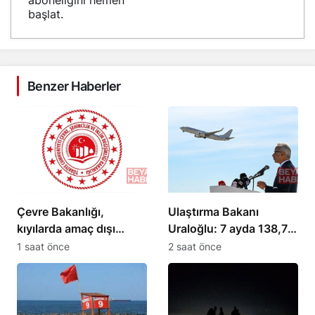
başlat.
Benzer Haberler
Çevre Bakanlığı,
Ulaştırma Bakanı
kıyılarda amaç dışı
Uraloğlu: 7 ayda 138,7
kullanımı önleyecek
milyon yolcu seyahat
1 saat önce
2 saat önce
etti