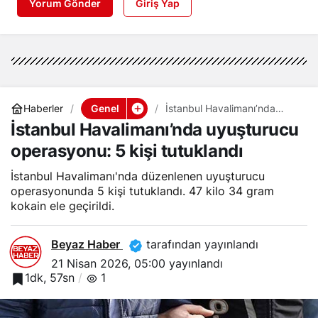
Yorum Gönder
Giriş Yap
Genel
Haberler
İstanbul Havalimanı’nda
uyuşturucu operasyonu: 5
İstanbul Havalimanı’nda uyuşturucu
kişi tutuklandı
operasyonu: 5 kişi tutuklandı
İstanbul Havalimanı'nda düzenlenen uyuşturucu
operasyonunda 5 kişi tutuklandı. 47 kilo 34 gram
kokain ele geçirildi.
Beyaz Haber
tarafından yayınlandı
21 Nisan 2026, 05:00
yayınlandı
1dk, 57sn
1