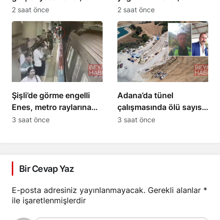
ilçe etkilendi
gökyüzü meraklıları
2 saat önce
2 saat önce
toplandı
Şişli’de görme engelli
Adana’da tünel
Enes, metro raylarına
çalışmasında ölü sayısı
düştü: O anlar
2’ye yükseldi
3 saat önce
3 saat önce
kamerada
Bir Cevap Yaz
E-posta adresiniz yayınlanmayacak.
Gerekli alanlar
*
ile işaretlenmişlerdir