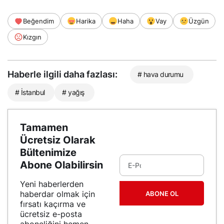
Beğendim
Harika
Haha
Vay
Üzgün
Kızgın
Haberle ilgili daha fazlası:
# hava durumu
# İstanbul
# yağış
Tamamen
Ücretsiz Olarak
Bültenimize
Abone Olabilirsin
Yeni haberlerden
haberdar olmak için
ABONE OL
fırsatı kaçırma ve
ücretsiz e-posta
aboneliğini hemen