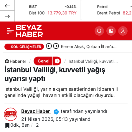
BIST
-0.14%
Petrol
-0.34%
İstanbul
0
Paylaş
Bist 100
13.779,39 TRY
Brent Petrol
82,21 USD
Havalimanı’nda
uyuşturucu
Kerem Alışık, Çolpan İlhan’a
SON GELIŞMELER
operasyonu: 5 kişi
duygu dolu şiir yazdı
Genel
Haberler
İstanbul Valiliği, kuvvetli
yağış uyarısı yaptı
İstanbul Valiliği, kuvvetli yağış
tutuklandı
uyarısı yaptı
İstanbul Valiliği, yarın akşam saatlerinden itibaren il
genelinde yağışlı havanın etkili olacağını duyurdu.
Beyaz Haber
tarafından yayınlandı
21 Nisan 2026, 05:13
yayınlandı
0dk, 6sn
2