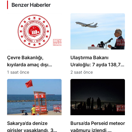
Benzer Haberler
Çevre Bakanlığı,
Ulaştırma Bakanı
kıyılarda amaç dışı
Uraloğlu: 7 ayda 138,7
kullanımı önleyecek
milyon yolcu seyahat
1 saat önce
2 saat önce
etti
Sakarya’da denize
Bursa’da Perseid meteor
girişler yasaklandı, 3
yağmuru izlendi,