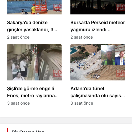
Sakarya’da denize
Bursa’da Perseid meteor
girişler yasaklandı, 3
yağmuru izlendi,
ilçe etkilendi
gökyüzü meraklıları
2 saat önce
2 saat önce
toplandı
Şişli’de görme engelli
Adana’da tünel
Enes, metro raylarına
çalışmasında ölü sayısı
düştü: O anlar
2’ye yükseldi
3 saat önce
3 saat önce
kamerada