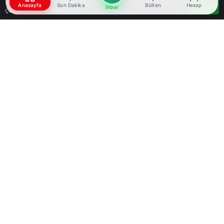
Bu web sitesinde en iyi deneyimi yaşamanızı sağlamak için
Anasayfa
Son Dakika
Bülten
Hesap
Kabul
İhbar
çerezler kullanılmaktadır.
Google'da Abone Ol
0
Paylaş
Beğen
İstanbul’da kapora dolandırıcılığı yaptığı
iddia
edilen 2 şüpheli yakalandı. İnternet sitesinde
yayınladıkları ev ilanı için 60 bin lira kapora veren
bir müşteriyi dolandırdıkları öne sürülen
şüpheliler, yapılan operasyonla gözaltına alındı.
Olay, 13 Nisan’da Zeytinburnu’nda gerçekleşti.
A.A. (34), internet üzerinden gördüğü ev ilanı için
60 bin lira kapora gönderdiğini, ancak ilan
sahiplerine ulaşamadığını belirterek polise
başvurdu. İhbar üzerine Dolandırıcılık Büro
Amirliği ekipleri harekete geçti. Yapılan
incelemeler sonucunda şüphelilerin