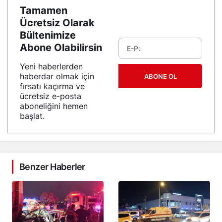
Tamamen
Ücretsiz Olarak
Bültenimize
Abone Olabilirsin
Yeni haberlerden
haberdar olmak için
ABONE OL
fırsatı kaçırma ve
ücretsiz e-posta
aboneliğini hemen
başlat.
Benzer Haberler