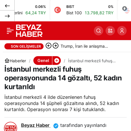
0.06%
BIST
0%
Petrol
İstanbul’da kapora
0
Paylaş
rlini
64,24 TRY
Bist 100
13.798,82 TRY
Brent 
dolandırıcılığı yapan 2
şüpheli yakalandı
Trump, İran ile anlaşma
SON GELIŞMELER
konusunda umut verici
Genel
Haberler
İstanbul merkezli fuhuş
operasyonunda 14 gözaltı,
İstanbul merkezli fuhuş
açıklamalarda bulundu
52 kadın kurtarıldı
operasyonunda 14 gözaltı, 52 kadın
kurtarıldı
İstanbul merkezli 4 ilde düzenlenen fuhuş
operasyonunda 14 şüpheli gözaltına alındı, 52 kadın
kurtarıldı. Operasyon sonrası 7 kişi tutuklandı.
Beyaz Haber
tarafından yayınlandı