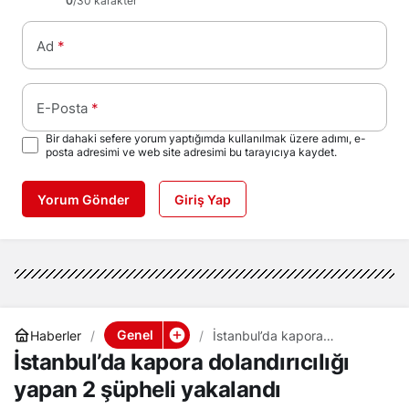
0
/30 karakter
Ad
*
E-Posta
*
Bir dahaki sefere yorum yaptığımda kullanılmak üzere adımı, e-
posta adresimi ve web site adresimi bu tarayıcıya kaydet.
Yorum Gönder
Giriş Yap
Genel
Haberler
İstanbul’da kapora
dolandırıcılığı yapan 2
İstanbul’da kapora dolandırıcılığı
şüpheli yakalandı
yapan 2 şüpheli yakalandı