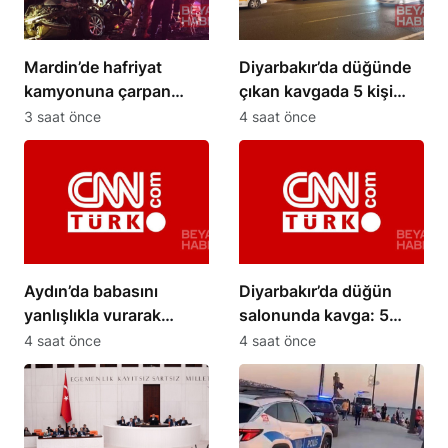
Mardin’de hafriyat
Diyarbakır’da düğünde
kamyonuna çarpan
çıkan kavgada 5 kişi
otomobil hurdaya
yaralandı
3 saat önce
4 saat önce
döndü
Aydın’da babasını
Diyarbakır’da düğün
yanlışlıkla vurarak
salonunda kavga: 5
öldüren şüpheli
yaralı
4 saat önce
4 saat önce
tutuklandı