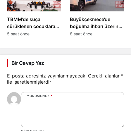
TBMM’de suça
Büyükçekmece’de
sürüklenen çocuklara
boğulma ihbarı üzerine
yönelik kanun teklifi
arama çalışması
5 saat önce
8 saat önce
kabul edildi
başlatıldı
Bir Cevap Yaz
E-posta adresiniz yayınlanmayacak.
Gerekli alanlar
*
ile işaretlenmişlerdir
YORUMUNUZ
*