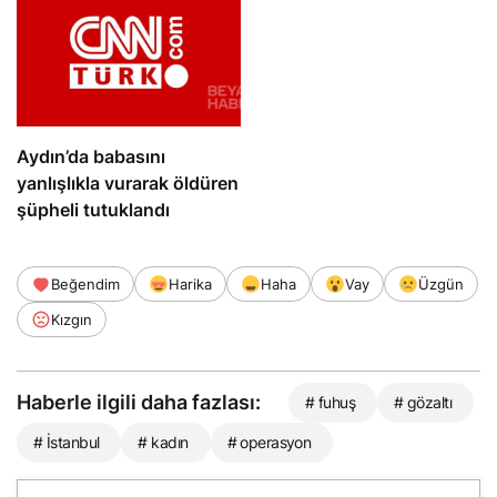
Aydın’da babasını
yanlışlıkla vurarak öldüren
şüpheli tutuklandı
Beğendim
Harika
Haha
Vay
Üzgün
Kızgın
Haberle ilgili daha fazlası:
# fuhuş
# gözaltı
# İstanbul
# kadın
# operasyon