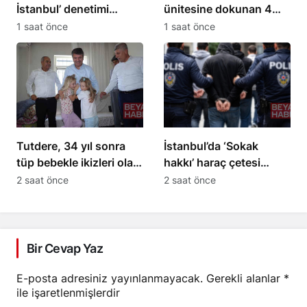
İstanbul’ denetimi
ünitesine dokunan 4
gerçekleştirildi
yaşındaki Miraç hayatını
1 saat önce
1 saat önce
kaybetti
Tutdere, 34 yıl sonra
İstanbul’da ‘Sokak
tüp bebekle ikizleri olan
hakkı’ haraç çetesi
aileyi ziyaret etti
operasyonu: 24
2 saat önce
2 saat önce
tutuklama
Bir Cevap Yaz
E-posta adresiniz yayınlanmayacak.
Gerekli alanlar
*
ile işaretlenmişlerdir