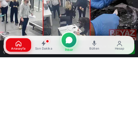
Bu web sitesinde en iyi deneyimi yaşamanızı sağlamak için
Anasayfa
Son Dakika
Bülten
Hesap
Kabul
İhbar
çerezler kullanılmaktadır.
Google'da Abone Ol
0
Paylaş
Beğen
İstanbul Havalimanı’nda 19 kilogram
uyuşturucuyla yakalanan iki İngiliz yolcu,
Tayland’dan Londra’ya aktarmalı uçuş için yola
çıkmıştı. 26 Nisan’da gerçekleşen olayda,
yolcuların valizlerinde toplam 19 kilo 260 gram
uyuşturucu bulundu. Ele geçirilen uyuşturucunun