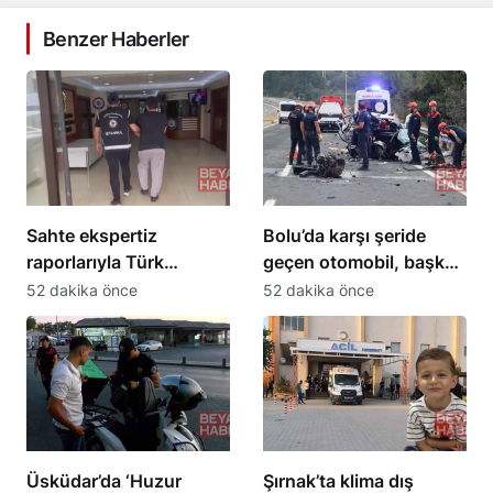
Benzer Haberler
Sahte ekspertiz
Bolu’da karşı şeride
raporlarıyla Türk
geçen otomobil, başka
vatandaşlığı kazandıran
bir araçla çarpıştı: 1 ölü,
52 dakika önce
52 dakika önce
suç örgütüne
2 ağır yaralı
operasyon: 32
tutuklama
Üsküdar’da ‘Huzur
Şırnak’ta klima dış