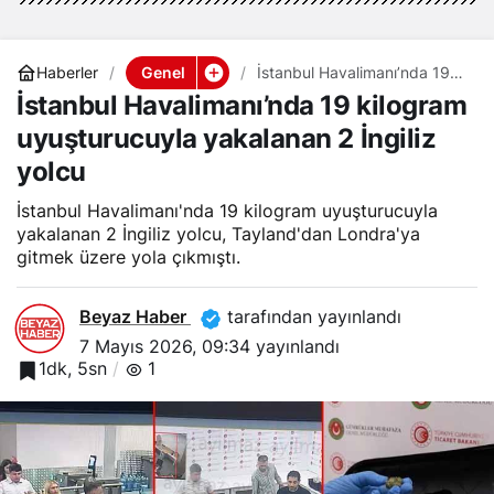
Genel
Haberler
İstanbul Havalimanı’nda 19
kilogram uyuşturucuyla
İstanbul Havalimanı’nda 19 kilogram
yakalanan 2 İngiliz yolcu
uyuşturucuyla yakalanan 2 İngiliz
yolcu
İstanbul Havalimanı'nda 19 kilogram uyuşturucuyla
yakalanan 2 İngiliz yolcu, Tayland'dan Londra'ya
gitmek üzere yola çıkmıştı.
Beyaz Haber
tarafından yayınlandı
7 Mayıs 2026, 09:34
yayınlandı
1dk, 5sn
1