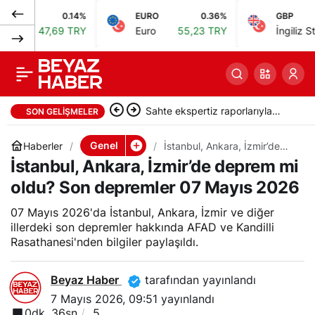
0.14%
EURO
0.36%
GBP
İstanbul
0
Paylaş
47,69 TRY
Euro
55,23 TRY
İngiliz Sterlini
6
Havalimanı’nda 19
kilogram
Sahte ekspertiz raporlarıyla
SON GELIŞMELER
uyuşturucuyla
Türk vatandaşlığı kazandıran
Genel
Haberler
İstanbul, Ankara, İzmir’de
deprem mi oldu? Son
İstanbul, Ankara, İzmir’de deprem mi
suç örgütüne operasyon: 32
depremler 07 Mayıs 2026
yakalanan 2 İngiliz
oldu? Son depremler 07 Mayıs 2026
tutuklama
07 Mayıs 2026'da İstanbul, Ankara, İzmir ve diğer
yolcu
illerdeki son depremler hakkında AFAD ve Kandilli
Rasathanesi'nden bilgiler paylaşıldı.
Beyaz Haber
tarafından yayınlandı
7 Mayıs 2026, 09:51
yayınlandı
0dk, 36sn
5