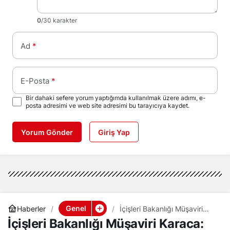
0
/30 karakter
Ad
*
E-Posta
*
Bir dahaki sefere yorum yaptığımda kullanılmak üzere adımı, e-
posta adresimi ve web site adresimi bu tarayıcıya kaydet.
Yorum Gönder
Giriş Yap
Genel
Haberler
İçişleri Bakanlığı Müşaviri
Karaca: Sokak hayvanlarının
İçişleri Bakanlığı Müşaviri Karaca:
yüzde 78’i toplandı