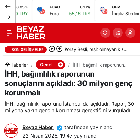
0.05%
EURO
0.17%
GBP
0
İçişleri Bakanlığı
0
Paylaş
0 TRY
Euro
55,16 TRY
İngiliz Sterlini
64,25 
Müşaviri Karaca:
Sokak hayvanlarının
Koray Beşli, reşit olmayan kız
SON GELIŞMELER
yüzde 78’i toplandı
çocuklarını pazarladığı
Genel
Haberler
İHH, bağımlılık raporunun
sonuçlarını açıkladı: 30
İHH, bağımlılık raporunun
iddiasıyla tutuklandı
milyon genç korunmalı
sonuçlarını açıkladı: 30 milyon genç
korunmalı
İHH, bağımlılık raporunu İstanbul'da açıkladı. Rapor, 30
milyona yakın gencin korunması gerektiğini vurguladı.
Beyaz Haber
tarafından yayınlandı
22 Nisan 2026, 19:47
yayınlandı