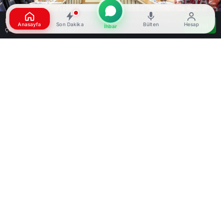
Bu web sitesinde en iyi deneyimi yaşamanızı sağlamak için
Anasayfa
Son Dakika
Bülten
Hesap
Kabul
İhbar
çerezler kullanılmaktadır.
Google'da Abone Ol
0
Paylaş
Beğen
İçişleri Bakanlığı Müşaviri Ahmet Yavuz Karaca,
TBMM Tarım, Orman ve Köyişleri Komisyonu’nda
sokak köpekleriyle ilgili kanunun sahaya
yansımasına dair bilgi verdi. Karaca, “9 ilimizde
toplama işleminde sona gelindi. Yaklaşık 10-11
ilimizde de eylül ayı itibarıyla sahipsiz sokak
hayvanlarında hedef sayıya ulaşılacak. Ülke
genelindeki sahipsiz sokak hayvanlarının yüzde
78’i toplandı” dedi.
Komisyon toplantısının başında konuşan AK Parti