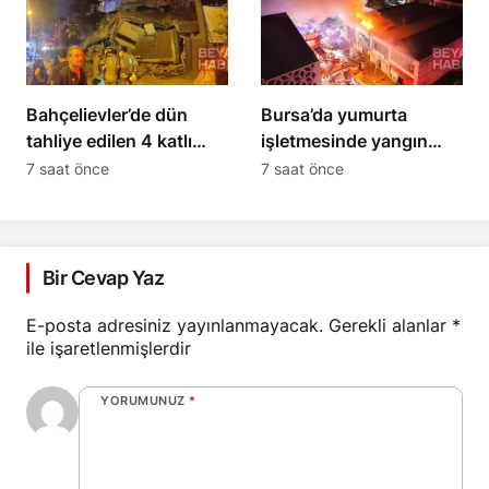
Bahçelievler’de dün
Bursa’da yumurta
tahliye edilen 4 katlı
işletmesinde yangın
bina çöktü
çıktı, itfaiye eri etkilendi
7 saat önce
7 saat önce
Bir Cevap Yaz
E-posta adresiniz yayınlanmayacak.
Gerekli alanlar
*
ile işaretlenmişlerdir
YORUMUNUZ
*