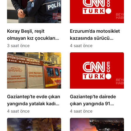
Koray Beşli, reşit
Erzurum’da motosiklet
olmayan kız çocuklarını
kazasında sürücü
pazarladığı iddiasıyla
yaralandı
3 saat önce
4 saat önce
tutuklandı
Gaziantep’te evde çıkan
Gaziantep’te dairede
yangında yatalak kadın
çıkan yangında 91
hayatını kaybetti
yaşındaki kadın
4 saat önce
4 saat önce
yaşamını yitirdi