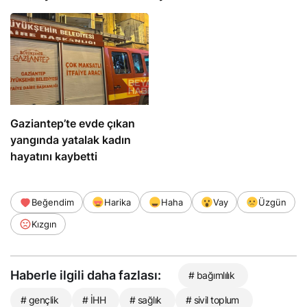
Gaziantep’te evde çıkan
yangında yatalak kadın
hayatını kaybetti
Beğendim
Harika
Haha
Vay
Üzgün
Kızgın
Haberle ilgili daha fazlası:
# bağımlılık
# gençlik
# İHH
# sağlık
# sivil toplum