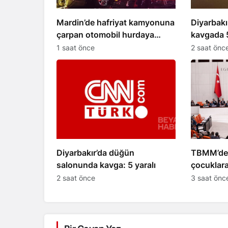
Mardin’de hafriyat kamyonuna
Diyarbakı
çarpan otomobil hurdaya
kavgada 5
döndü
1 saat önce
2 saat önc
Diyarbakır’da düğün
TBMM’de 
salonunda kavga: 5 yaralı
çocuklara
kabul edil
2 saat önce
3 saat önc