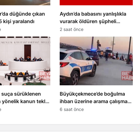
r’da düğünde çıkan
Aydın’da babasını yanlışlıkla
 kişi yaralandı
vurarak öldüren şüpheli
tutuklandı
e
2 saat önce
suça sürüklenen
Büyükçekmece’de boğulma
 yönelik kanun teklifi
ihbarı üzerine arama çalışması
di
başlatıldı
e
6 saat önce