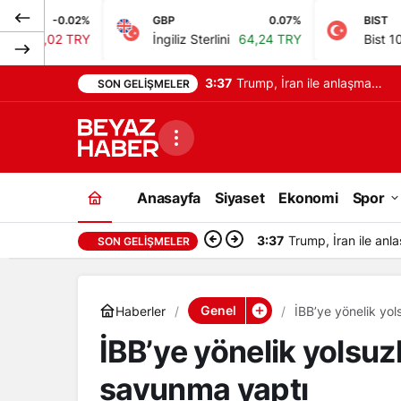
%
GBP
0.07%
BIST
0
Y
İngiliz Sterlini
64,24 TRY
Bist 100
13.798,82 
3:37
Trump, İran ile anlaşma
SON GELIŞMELER
konusunda umut verici
açıklamalarda bulundu
Anasayfa
Siyaset
Ekonomi
Spor
3:37
Trump, İran ile an
SON GELIŞMELER
Genel
Haberler
İBB’ye yönelik yo
İBB’ye yönelik yolsu
savunma yaptı