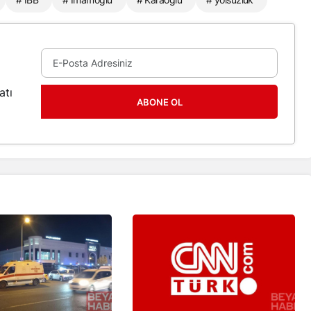
atı
ABONE OL