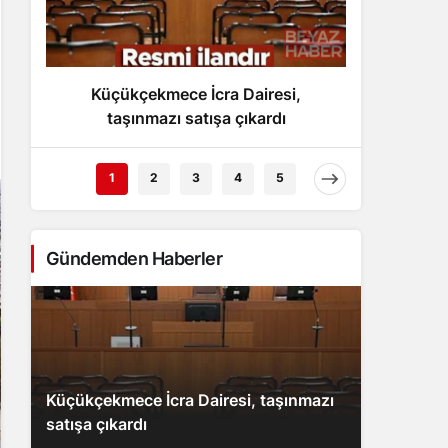
Gece Modu
Gece modunu seçin.
Küçükçekmece İcra Dairesi,
Trump,
Sistem Modu
Sistem modunu seçin.
taşınmazı satışa çıkardı
umut v
1
2
3
4
5
Gündemden Haberler
Küçükçekmece İcra Dairesi, taşınmazı
satışa çıkardı