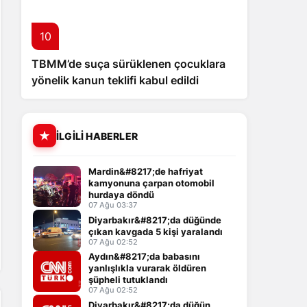
10
TBMM’de suça sürüklenen çocuklara
yönelik kanun teklifi kabul edildi
İLGILI HABERLER
Mardin&#8217;de hafriyat
kamyonuna çarpan otomobil
hurdaya döndü
07 Ağu 03:37
Diyarbakır&#8217;da düğünde
çıkan kavgada 5 kişi yaralandı
07 Ağu 02:52
Aydın&#8217;da babasını
yanlışlıkla vurarak öldüren
şüpheli tutuklandı
07 Ağu 02:52
Diyarbakır&#8217;da düğün