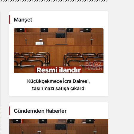
Manşet
Küçükçekmece İcra Dairesi,
Trump
taşınmazı satışa çıkardı
umut
Gündemden Haberler