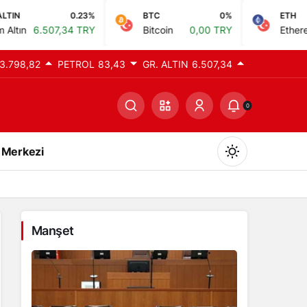
0.23%
BTC
0%
ETH
0%
34 TRY
Bitcoin
0,00 TRY
Ethereum
0,00 TRY
3.798,82
PETROL
83,43
GR. ALTIN
6.507,34
0
 Merkezi
Manşet
Gündüz Modu
Gündüz modunu seçin.