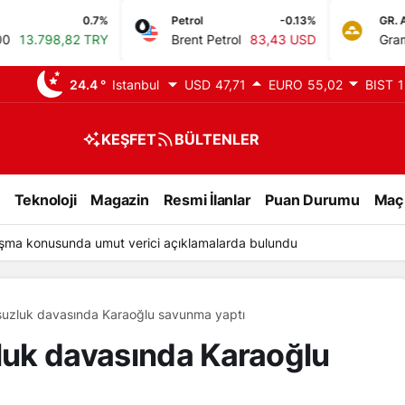
.7%
Petrol
-0.13%
GR. ALTIN
TRY
Brent Petrol
83,43 USD
Gram Altın
6.507,
24.4 °
Istanbul
USD
47,71
EURO
55,02
BIST
1
KEŞFET
BÜLTENLER
Teknoloji
Magazin
Resmi İlanlar
Puan Durumu
Maç
laşma konusunda umut verici açıklamalarda bulundu
lsuzluk davasında Karaoğlu savunma yaptı
zluk davasında Karaoğlu