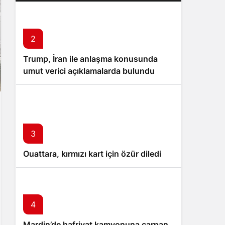
2
Trump, İran ile anlaşma konusunda
umut verici açıklamalarda bulundu
3
Ouattara, kırmızı kart için özür diledi
4
Mardin’de hafriyat kamyonuna çarpan