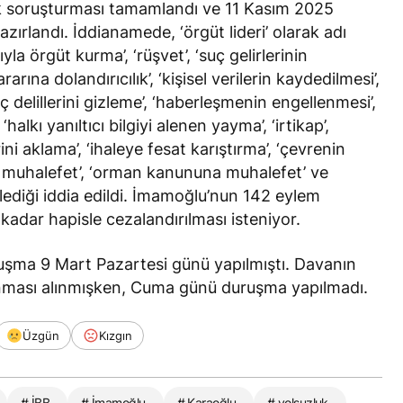
k soruşturması tamamlandı ve 11 Kasım 2025
zırlandı. İddianamede, ‘örgüt lideri’ olarak adı
 örgüt kurma’, ‘rüşvet’, ‘suç gelirlerinin
rına dolandırıcılık’, ‘kişisel verilerin kaydedilmesi’,
uç delillerini gizleme’, ‘haberleşmenin engellenmesi’,
alkı yanıltıcı bilgiyi alenen yayma’, ‘irtikap’,
i aklama’, ‘ihaleye fesat karıştırma’, ‘çevrenin
na muhalefet’, ‘orman kanununa muhalefet’ ve
lediği
iddia edildi
. İmamoğlu’nun 142 eylem
kadar hapisle cezalandırılması isteniyor.
ruşma 9 Mart Pazartesi günü yapılmıştı. Davanın
unması alınmışken, Cuma günü duruşma yapılmadı.
Üzgün
Kızgın
# İBB
# İmamoğlu
# Karaoğlu
# yolsuzluk