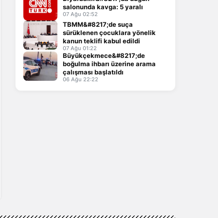
salonunda kavga: 5 yaralı
07 Ağu 02:52
TBMM&#8217;de suça
sürüklenen çocuklara yönelik
kanun teklifi kabul edildi
07 Ağu 01:22
Büyükçekmece&#8217;de
boğulma ihbarı üzerine arama
çalışması başlatıldı
06 Ağu 22:22