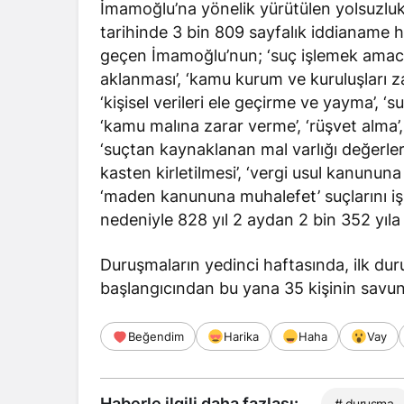
İmamoğlu’na yönelik yürütülen yolsuzlu
tarihinde 3 bin 809 sayfalık iddianame ha
geçen İmamoğlu’nun; ‘suç işlemek amacıyla
aklanması’, ‘kamu kurum ve kuruluşları zara
‘kişisel verileri ele geçirme ve yayma’, ‘s
‘kamu malına zarar verme’, ‘rüşvet alma’, ‘h
‘suçtan kaynaklanan mal varlığı değerlerin
kasten kirletilmesi’, ‘vergi usul kanunu
‘maden kanununa muhalefet’ suçlarını iş
nedeniyle 828 yıl 2 aydan 2 bin 352 yıla 
Duruşmaların yedinci haftasında, ilk du
başlangıcından bu yana 35 kişinin sav
Beğendim
Harika
Haha
Vay
Haberle ilgili daha fazlası:
# duruşma