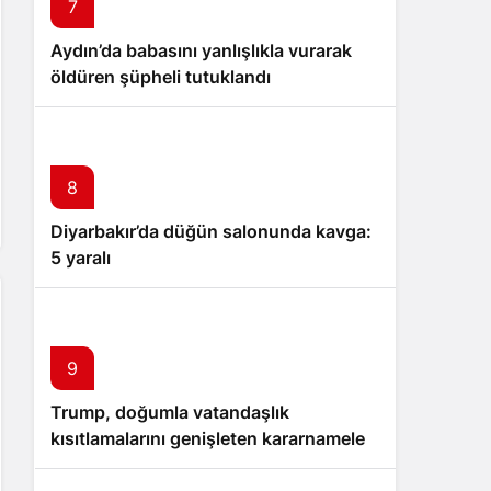
7
Aydın’da babasını yanlışlıkla vurarak
öldüren şüpheli tutuklandı
8
Diyarbakır’da düğün salonunda kavga:
5 yaralı
9
Trump, doğumla vatandaşlık
kısıtlamalarını genişleten kararnameler
imzaladı