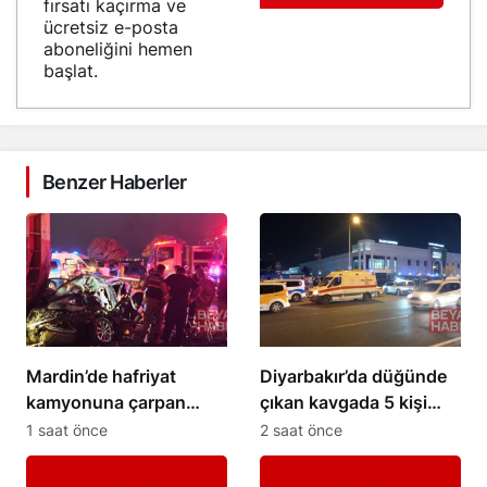
fırsatı kaçırma ve
ücretsiz e-posta
aboneliğini hemen
başlat.
Benzer Haberler
Mardin’de hafriyat
Diyarbakır’da düğünde
kamyonuna çarpan
çıkan kavgada 5 kişi
otomobil hurdaya
yaralandı
1 saat önce
2 saat önce
döndü