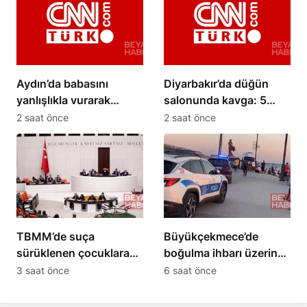
Aydın’da babasını
Diyarbakır’da düğün
yanlışlıkla vurarak
salonunda kavga: 5
öldüren şüpheli
yaralı
2 saat önce
2 saat önce
tutuklandı
TBMM’de suça
Büyükçekmece’de
sürüklenen çocuklara
boğulma ihbarı üzerine
yönelik kanun teklifi
arama çalışması
3 saat önce
6 saat önce
kabul edildi
başlatıldı