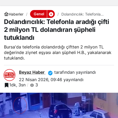
Genel
Haberler
Dolandırıcılık: Telefonla
aradığı çifti 2 milyon TL
Dolandırıcılık: Telefonla aradığı çifti
dolandıran şüpheli tutuklandı
2 milyon TL dolandıran şüpheli
tutuklandı
Bursa'da telefonla dolandırdığı çiftten 2 milyon TL
değerinde ziynet eşyası alan şüpheli H.B., yakalanarak
tutuklandı.
Beyaz Haber
tarafından yayınlandı
22 Nisan 2026, 09:46
yayınlandı
1dk, 3sn
3