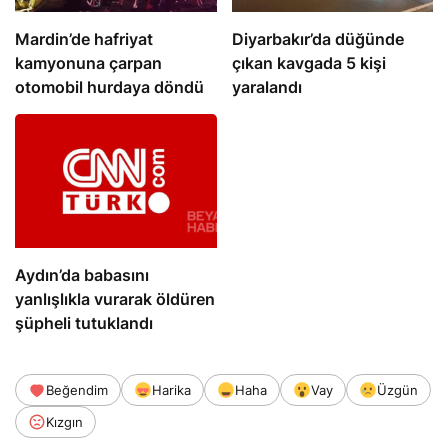
Mardin’de hafriyat
Diyarbakır’da düğünde
kamyonuna çarpan
çıkan kavgada 5 kişi
otomobil hurdaya döndü
yaralandı
Aydın’da babasını
yanlışlıkla vurarak öldüren
şüpheli tutuklandı
Beğendim
Harika
Haha
Vay
Üzgün
Kızgın