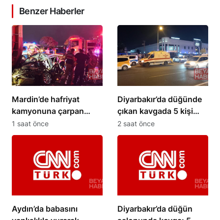
Benzer Haberler
Mardin’de hafriyat
Diyarbakır’da düğünde
kamyonuna çarpan
çıkan kavgada 5 kişi
otomobil hurdaya
yaralandı
1 saat önce
2 saat önce
döndü
Aydın’da babasını
Diyarbakır’da düğün