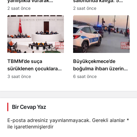
yanlışlıkla vurarak
salonunda kavga: 5
öldüren şüpheli
yaralı
2 saat önce
2 saat önce
tutuklandı
TBMM’de suça
Büyükçekmece’de
sürüklenen çocuklara
boğulma ihbarı üzerine
yönelik kanun teklifi
arama çalışması
3 saat önce
6 saat önce
kabul edildi
başlatıldı
Bir Cevap Yaz
E-posta adresiniz yayınlanmayacak.
Gerekli alanlar
*
ile işaretlenmişlerdir