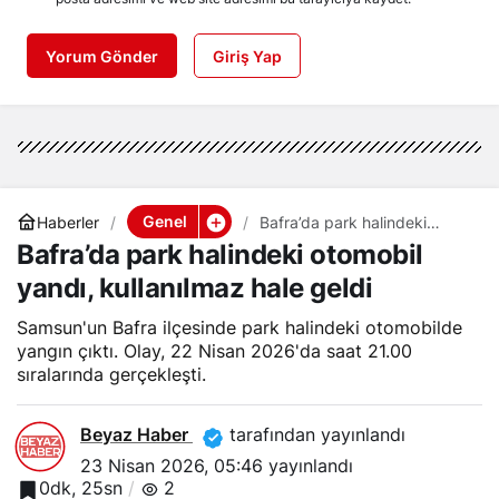
Yorum Gönder
Giriş Yap
Genel
Haberler
Bafra’da park halindeki
otomobil yandı, kullanılmaz
Bafra’da park halindeki otomobil
hale geldi
yandı, kullanılmaz hale geldi
Samsun'un Bafra ilçesinde park halindeki otomobilde
yangın çıktı. Olay, 22 Nisan 2026'da saat 21.00
sıralarında gerçekleşti.
Beyaz Haber
tarafından yayınlandı
23 Nisan 2026, 05:46
yayınlandı
0dk, 25sn
2