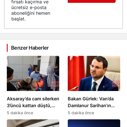
fırsatı kaçırma ve
ücretsiz e-posta
aboneliğini hemen
başlat.
Benzer Haberler
Aksaray’da cam silerken
Bakan Gürlek: Van’da
3’üncü kattan düştü,
Damlanur Sarihan’ın
ağır yaralandı
ölümüyle 7 şüpheli
5 dakika önce
5 dakika önce
gözaltına alındı