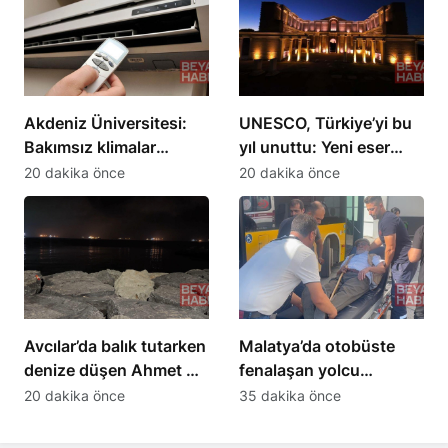
Akdeniz Üniversitesi:
UNESCO, Türkiye’yi bu
Bakımsız klimalar
yıl unuttu: Yeni eser
yangın riskini artırıyor
eklenmedi
20 dakika önce
20 dakika önce
Avcılar’da balık tutarken
Malatya’da otobüste
denize düşen Ahmet D.
fenalaşan yolcu
hayatını kaybetti
hastaneye yetiştirildi
20 dakika önce
35 dakika önce