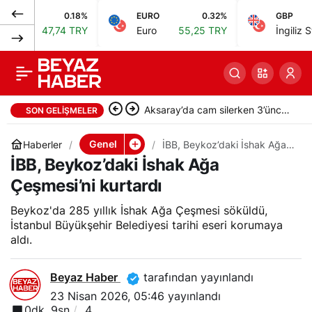
0.18%
EURO
0.32%
GBP
Bafra’da park
0
Paylaş
ı
47,74 TRY
Euro
55,25 TRY
İngiliz Sterlini
halindeki otomobil
yandı, kullanılmaz
Aksaray’da cam silerken 3’üncü
SON GELIŞMELER
hale geldi
kattan düştü, ağır yaralandı
Genel
Haberler
İBB, Beykoz’daki İshak Ağa
Çeşmesi’ni kurtardı
İBB, Beykoz’daki İshak Ağa
Çeşmesi’ni kurtardı
Beykoz'da 285 yıllık İshak Ağa Çeşmesi söküldü,
İstanbul Büyükşehir Belediyesi tarihi eseri korumaya
aldı.
Beyaz Haber
tarafından yayınlandı
23 Nisan 2026, 05:46
yayınlandı
0dk, 9sn
4