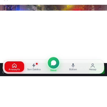
Bu web sitesinde en iyi deneyimi yaşamanızı sağlamak için
Anasayfa
Son Dakika
Bülten
Hesap
Kabul
İhbar
çerezler kullanılmaktadır.
Google'da Abone Ol
0
Paylaş
Beğen
Samsun’un Bafra ilçesinde park halindeki bir
otomobilde yangın çıktı. Olay, 22 Nisan 2026