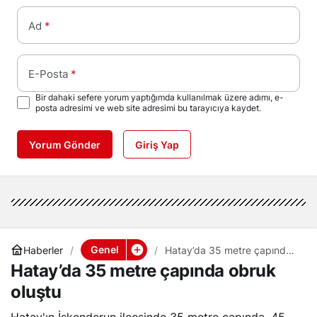
Ad
*
E-Posta
*
Bir dahaki sefere yorum yaptığımda kullanılmak üzere adımı, e-
posta adresimi ve web site adresimi bu tarayıcıya kaydet.
Yorum Gönder
Giriş Yap
Genel
Haberler
Hatay’da 35 metre çapında
obruk oluştu
Hatay’da 35 metre çapında obruk
oluştu