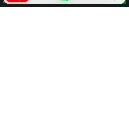
İhbar
çerezler kullanılmaktadır.
Google'da Abone Ol
0
Paylaş
Beğen
Hatay’ın İskenderun ilçesinde 35 metre çapında
ve 45 metre derinliğinde bir obruk oluştu. Olay,
Karayılan Mahallesi’nde Dörtyol-Hassa Demiryolu
ve Otoyolu Projesi inşaat sahasında gerçekleşti.
İhbar üzerine bölgeye jeofizik mühendisleri ve
çeşitli kurumların yetkilileri sevk edildi. İnceleme
çalışmaları başlatıldı.
Beğendim
Harika
Haha
Vay
Üzgün
Kızgın
Haberle ilgili daha fazlası:
# Hatay