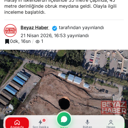
Hatay'ın İskenderun ilçesinde 35 metre çapında, 45
metre derinliğinde obruk meydana geldi. Olayla ilgili
inceleme başlatıldı.
Beyaz Haber
tarafından yayınlandı
21 Nisan 2026, 16:53
yayınlandı
0dk, 16sn
1
Bu web sitesinde en iyi deneyimi yaşamanızı sağlamak için
Anasayfa
Son Dakika
Bülten
Hesap
Kabul