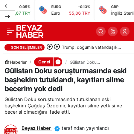
0.05%
EURO
-0.13%
GBP
-
Hatay’da 35 metre
0
Paylaş
67 TRY
Euro
55,06 TRY
İngiliz Sterlini
64,34
çapında obruk oluştu
Trump, doğumla vatandaşlık
SON GELIŞMELER
kısıtlamalarını genişleten
Genel
Haberler
Gülistan Doku
soruşturmasında eski
Gülistan Doku soruşturmasında eski
kararnameler imzaladı
başhekim tutuklandı,
kayıtları silme becerim yok
başhekim tutuklandı, kayıtları silme
dedi
becerim yok dedi
Gülistan Doku soruşturmasında tutuklanan eski
başhekim Çağdaş Özdemir, kayıtları silme yetkisi ve
becerisi olmadığını ifade etti.
Beyaz Haber
tarafından yayınlandı