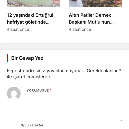
12 yaşındaki Ertuğrul,
Altın Patiler Dernek
hafriyat göletinde
Başkanı Mutlu’nun
boğuldu
öldürülmesiyle 5 kişi
4 saat önce
4 saat önce
tutuklandı
Bir Cevap Yaz
E-posta adresiniz yayınlanmayacak.
Gerekli alanlar
*
ile işaretlenmişlerdir
YORUMUNUZ
*
0
/30 karakter