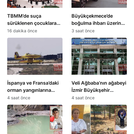
TBMM’de suça
Büyükçekmece’de
sürüklenen çocuklara
boğulma ihbarı üzerine
yönelik kanun teklifi
arama çalışması
16 dakika önce
3 saat önce
kabul edildi
başlatıldı
İspanya ve Fransa’daki
Veli Ağbaba’nın ağabeyi
orman yangınlarına
İzmir Büyükşehir
müdahale eden 4 uçak
Belediyesi
4 saat önce
4 saat önce
Türkiye’ye döndü
soruşturmasında
tutuklandı