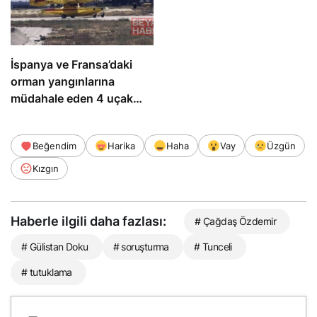
İspanya ve Fransa’daki
orman yangınlarına
müdahale eden 4 uçak
Türkiye’ye döndü
Beğendim
Harika
Haha
Vay
Üzgün
Kızgın
Haberle ilgili daha fazlası:
# Çağdaş Özdemir
# Gülistan Doku
# soruşturma
# Tunceli
# tutuklama