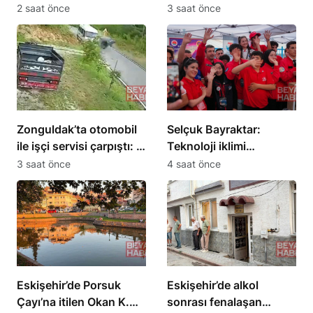
eylem 14. gününde
Niyazi Akkurt hayatını
2 saat önce
3 saat önce
kaybetti
Zonguldak’ta otomobil
Selçuk Bayraktar:
ile işçi servisi çarpıştı: 4
Teknoloji iklimi
yaralı
Güneydoğu’dan esecek
3 saat önce
4 saat önce
Eskişehir’de Porsuk
Eskişehir’de alkol
Çayı’na itilen Okan K.
sonrası fenalaşan