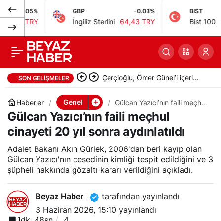
.05%
GBP
-0.03%
BIST
Bakan Gürlek:
0
Paylaş
TRY
İngiliz Sterlini
64,43 TRY
Bist 100
13.779,
Kimsesizler
mezarlığında bulunan
Çerçioğlu, Ömer Günel’i içeri
SON GELIŞMELER
ceset Gülcan Yazıcı’ya
attırmayı hedefliyor
Genel
Haberler
Gülcan Yazıcı’nın faili meçhul
cinayeti 20 yıl sonra
Gülcan Yazıcı’nın faili meçhul
aydınlatıldı
ait
cinayeti 20 yıl sonra aydınlatıldı
Adalet Bakanı Akın Gürlek, 2006'dan beri kayıp olan
Gülcan Yazıcı'nın cesedinin kimliği tespit edildiğini ve 3
şüpheli hakkında gözaltı kararı verildiğini açıkladı.
Beyaz Haber
tarafından yayınlandı
3 Haziran 2026, 15:10
yayınlandı
1dk, 48sn
4