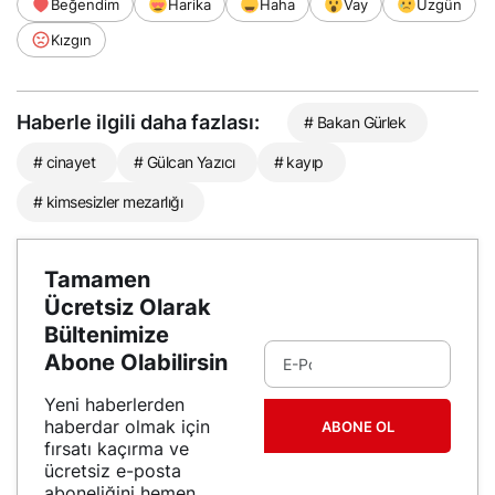
Beğendim
Harika
Haha
Vay
Üzgün
Kızgın
Haberle ilgili daha fazlası:
# Bakan Gürlek
# cinayet
# Gülcan Yazıcı
# kayıp
# kimsesizler mezarlığı
Tamamen
Ücretsiz Olarak
Bültenimize
Abone Olabilirsin
Yeni haberlerden
haberdar olmak için
ABONE OL
fırsatı kaçırma ve
ücretsiz e-posta
aboneliğini hemen