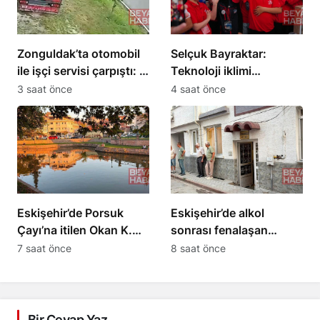
Zonguldak’ta otomobil
Selçuk Bayraktar:
ile işçi servisi çarpıştı: 4
Teknoloji iklimi
yaralı
Güneydoğu’dan esecek
3 saat önce
4 saat önce
Eskişehir’de Porsuk
Eskişehir’de alkol
Çayı’na itilen Okan K.
sonrası fenalaşan
‘Sizin için yapıyorum’
Niyazi Akkurt hayatını
7 saat önce
8 saat önce
dedi
kaybetti
Bir Cevap Yaz