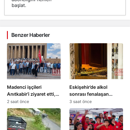
başlat.
Benzer Haberler
Madenci işçileri
Eskişehir’de alkol
Anıtkabir’i ziyaret etti,
sonrası fenalaşan
eylem 14. gününde
Niyazi Akkurt hayatını
2 saat önce
3 saat önce
kaybetti