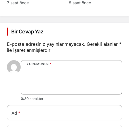
‘Sizin için yapıyorum’
Niyazi Akkurt hayatını
7 saat önce
8 saat önce
dedi
kaybetti
Bir Cevap Yaz
E-posta adresiniz yayınlanmayacak.
Gerekli alanlar
*
ile işaretlenmişlerdir
YORUMUNUZ
*
0
/30 karakter
Ad
*