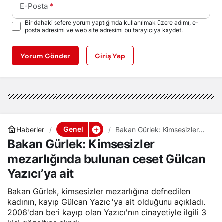
E-Posta
*
Bir dahaki sefere yorum yaptığımda kullanılmak üzere adımı, e-
posta adresimi ve web site adresimi bu tarayıcıya kaydet.
Yorum Gönder
Giriş Yap
Genel
Haberler
Bakan Gürlek: Kimsesizler
mezarlığında bulunan ceset
Bakan Gürlek: Kimsesizler
Gülcan Yazıcı’ya ait
mezarlığında bulunan ceset Gülcan
Yazıcı’ya ait
Bakan Gürlek, kimsesizler mezarlığına defnedilen
kadının, kayıp Gülcan Yazıcı'ya ait olduğunu açıkladı.
2006'dan beri kayıp olan Yazıcı'nın cinayetiyle ilgili 3