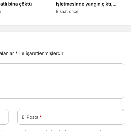
atlı bina çöktü
işletmesinde yangın çıktı,
itfaiye eri etkilendi
e
8 saat önce
 alanlar
*
ile işaretlenmişlerdir
E-Posta
*