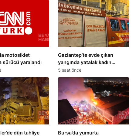
da motosiklet
Gaziantep’te evde çıkan
 sürücü yaralandı
yangında yatalak kadın
hayatını kaybetti
e
5 saat önce
ler’de dün tahliye
Bursa’da yumurta