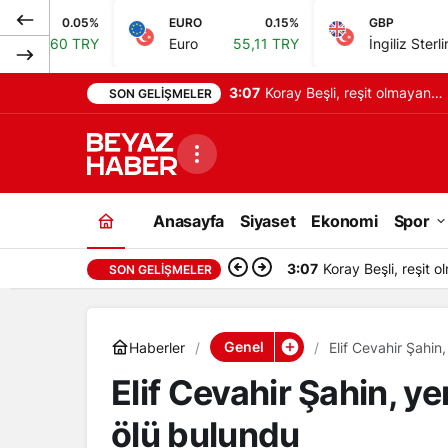
EURO
0.15%
GBP
0.18%
Euro
55,11 TRY
İngiliz Sterlini
64,23 TRY
3:07
Koray Beşli, reşit olmayan
SON GELIŞMELER
kız çocuklarını pazarladığı
iddiasıyla tutuklandı
Anasayfa
Siyaset
Ekonomi
Spor
3:07
Koray Beşli, reşit o
SON GELIŞMELER
Genel
Haberler
Elif Cevahir Şahin
Elif Cevahir Şahin, y
ölü bulundu