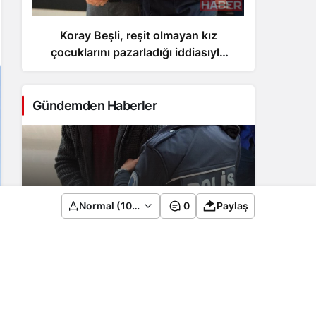
Koray Beşli, reşit olmayan kız
Fe
çocuklarını pazarladığı iddiasıyla
ye
tutuklandı
Gündemden Haberler
Koray Beşli, reşit olmayan kız
Normal (100%)
0
Paylaş
çocuklarını pazarladığı iddiasıyla
tutuklandı
2