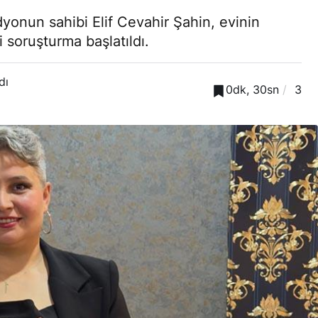
adyonun sahibi Elif Cevahir Şahin, evinin
i soruşturma başlatıldı.
dı
0dk, 30sn
3