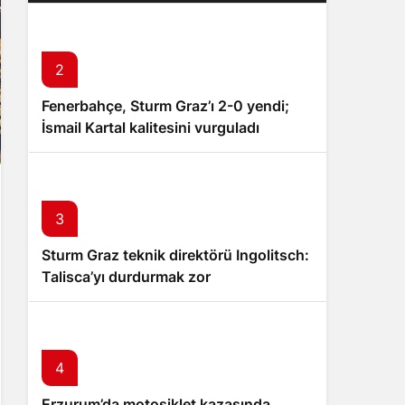
tutuklandı
2
Fenerbahçe, Sturm Graz’ı 2-0 yendi;
İsmail Kartal kalitesini vurguladı
3
Sturm Graz teknik direktörü Ingolitsch:
Talisca’yı durdurmak zor
4
Erzurum’da motosiklet kazasında