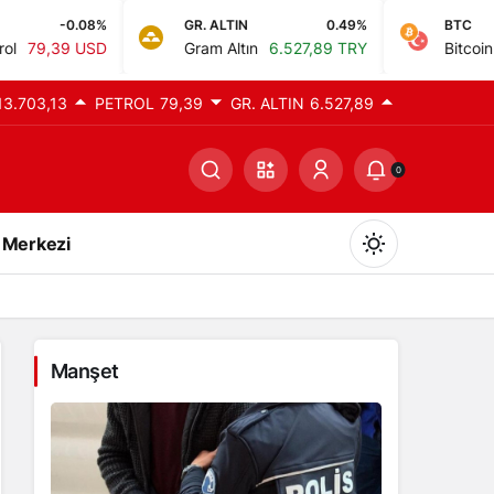
GR. ALTIN
0.49%
BTC
0%
Gram Altın
6.527,89 TRY
Bitcoin
0,00 TRY
13.703,13
PETROL
79,39
GR. ALTIN
6.527,89
0
 Merkezi
Manşet
Gündüz Modu
Gündüz modunu seçin.