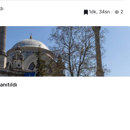
dı
1dk, 34sn
2
anıtıldı