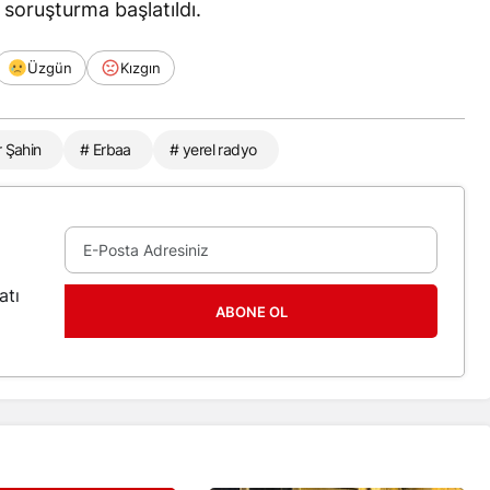
i soruşturma başlatıldı.
Üzgün
Kızgın
r Şahin
# Erbaa
# yerel radyo
atı
ABONE OL