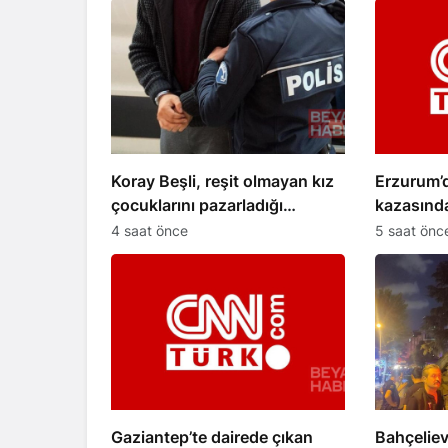
Koray Beşli, reşit olmayan kız
Erzurum’
çocuklarını pazarladığı
kazasında
iddiasıyla tutuklandı
4 saat önce
5 saat önc
Gaziantep’te dairede çıkan
Bahçeliev