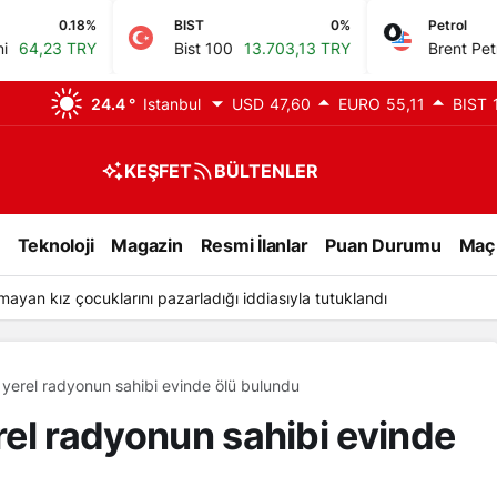
BIST
0%
Petrol
-0.08%
Bist 100
13.703,13 TRY
Brent Petrol
79,39 USD
24.4 °
Istanbul
USD
47,60
EURO
55,11
BIST
KEŞFET
BÜLTENLER
Teknoloji
Magazin
Resmi İlanlar
Puan Durumu
Maç
lmayan kız çocuklarını pazarladığı iddiasıyla tutuklandı
, yerel radyonun sahibi evinde ölü bulundu
erel radyonun sahibi evinde