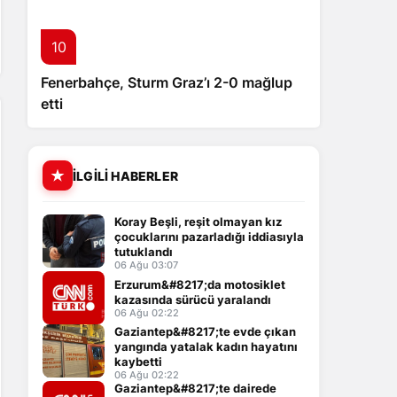
10
Fenerbahçe, Sturm Graz’ı 2-0 mağlup
etti
İLGILI HABERLER
Koray Beşli, reşit olmayan kız
çocuklarını pazarladığı iddiasıyla
tutuklandı
06 Ağu 03:07
Erzurum&#8217;da motosiklet
kazasında sürücü yaralandı
06 Ağu 02:22
Gaziantep&#8217;te evde çıkan
yangında yatalak kadın hayatını
kaybetti
06 Ağu 02:22
Gaziantep&#8217;te dairede