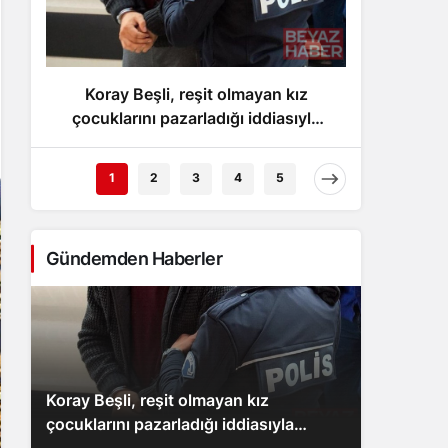
Gece Modu
Gece modunu seçin.
Koray Beşli, reşit olmayan kız
Fene
Sistem Modu
Sistem modunu seçin.
çocuklarını pazarladığı iddiasıyla
yend
tutuklandı
1
2
3
4
5
Gündemden Haberler
Koray Beşli, reşit olmayan kız
çocuklarını pazarladığı iddiasıyla