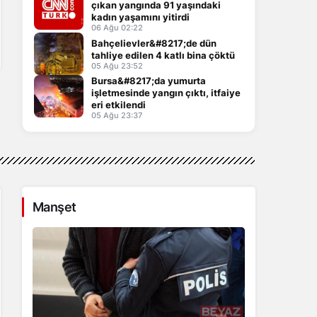
çıkan yangında 91 yaşındaki
kadın yaşamını yitirdi
06 Ağu 02:22
Bahçelievler&#8217;de dün
tahliye edilen 4 katlı bina çöktü
05 Ağu 23:52
Bursa&#8217;da yumurta
işletmesinde yangın çıktı, itfaiye
eri etkilendi
05 Ağu 23:37
Manşet