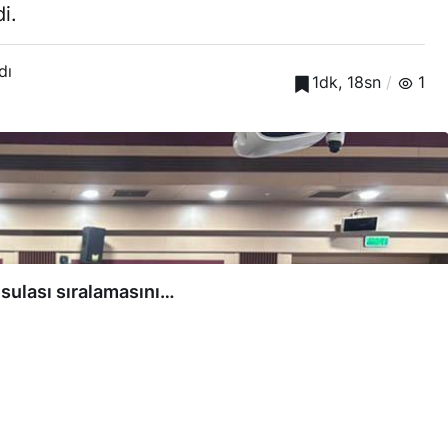
i.
dı
1dk, 18sn
1