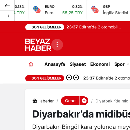
EURO
0.32%
GBP
0.38%
Euro
55,25 TRY
İngiliz Sterlini
64,48 TRY
23:37
Edirne’de 2 otomobil
SON GELIŞMELER
çarpıştı, 9 kişi ağır
yaralandı
Anasayfa
Siyaset
Ekonomi
Spor
23:37
Edirne’de 2 otomobi
SON GELIŞMELER
Genel
Haberler
Diyarbakır’da midib
Diyarbakır’da midibüs 
Diyarbakır-Bingöl kara yolunda meyd