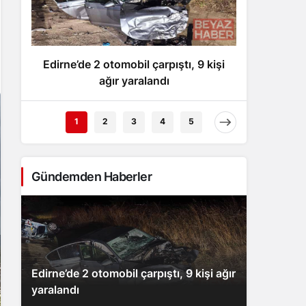
Gece Modu
Gece modunu seçin.
Edirne’de 2 otomobil çarpıştı, 9 kişi
AK P
Sistem Modu
Sistem modunu seçin.
ağır yaralandı
Araşt
1
2
3
4
5
Gündemden Haberler
Edirne’de 2 otomobil çarpıştı, 9 kişi ağır
yaralandı