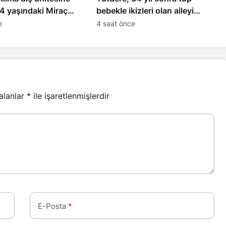
4 yaşındaki Miraç
bebekle ikizleri olan aileyi
kaybetti
ziyaret etti
e
4 saat önce
 alanlar
*
ile işaretlenmişlerdir
E-Posta
*