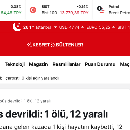
BIST
-0.14%
Petrol
-0.34%
Bist 100
13.779,39 TRY
Brent Petrol
82,21 USD
26.1 °
Istanbul
USD
47,74
EURO
55,25
BIST
1
KEŞFET
BÜLTENLER
Teknoloji
Magazin
Resmi İlanlar
Puan Durumu
Maç
l çarpıştı, 9 kişi ağır yaralandı
üs devrildi: 1 ölü, 12 yaralı
devrildi: 1 ölü, 12 yaralı
ana gelen kazada 1 kişi hayatını kaybetti, 12