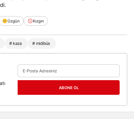
di.
Üzgün
Kızgın
# kaza
# midibüs
atı
ABONE OL