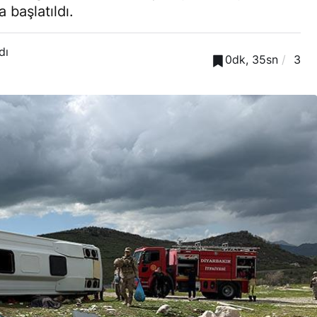
a başlatıldı.
dı
0dk, 35sn
3