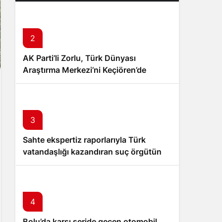
2
AK Parti’li Zorlu, Türk Dünyası
Araştırma Merkezi’ni Keçiören’de
kuracak
3
Sahte ekspertiz raporlarıyla Türk
vatandaşlığı kazandıran suç örgütüne
operasyon: 32 tutuklama
4
Bolu’da karşı şeride geçen otomobil,