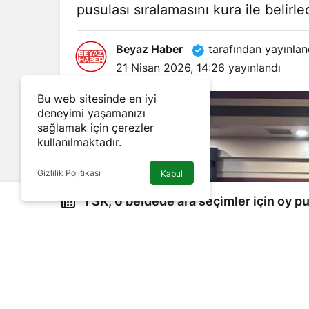
pusulası sıralamasını kura ile belirled
Beyaz Haber
tarafından yayınlan
21 Nisan 2026, 14:26
yayınlandı
Bu web sitesinde en iyi
deneyimi yaşamanızı
sağlamak için çerezler
kullanılmaktadır.
Gizlilik Politikası
Kabul
YSK, 6 beldede ara seçimler için oy pusulası sıralamasını
belirledi