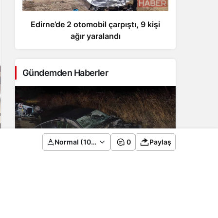
Edirne’de 2 otomobil çarpıştı, 9 kişi
AK
ağır yaralandı
Araş
Gündemden Haberler
Edirne’de 2 otomobil çarpıştı, 9 kişi ağır
Normal (100%)
0
Paylaş
yaralandı
2