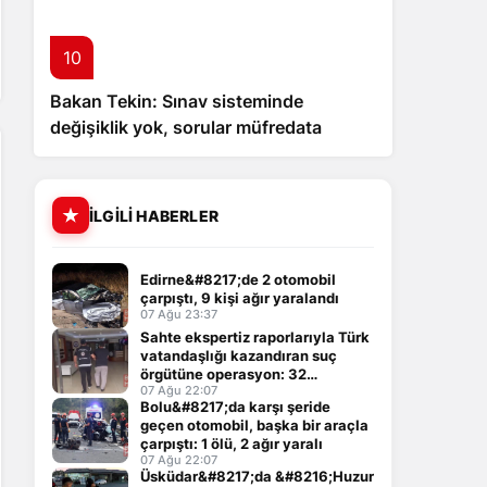
10
Bakan Tekin: Sınav sisteminde
değişiklik yok, sorular müfredata
uygun hale gelecek
İLGILI HABERLER
Edirne&#8217;de 2 otomobil
çarpıştı, 9 kişi ağır yaralandı
07 Ağu 23:37
Sahte ekspertiz raporlarıyla Türk
vatandaşlığı kazandıran suç
örgütüne operasyon: 32
tutuklama
07 Ağu 22:07
Bolu&#8217;da karşı şeride
geçen otomobil, başka bir araçla
çarpıştı: 1 ölü, 2 ağır yaralı
07 Ağu 22:07
Üsküdar&#8217;da &#8216;Huzur