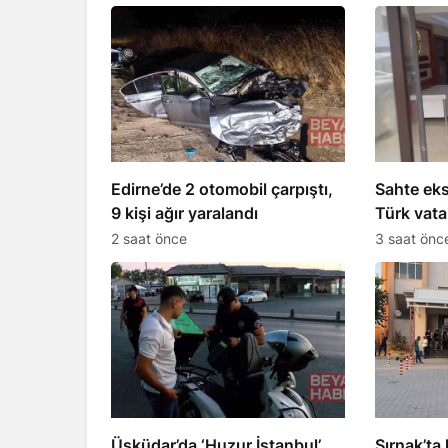
Edirne’de 2 otomobil çarpıştı,
Sahte eks
9 kişi ağır yaralandı
Türk vata
suç örgü
2 saat önce
3 saat önc
tutuklam
Üsküdar’da ‘Huzur İstanbul’
Şırnak’ta