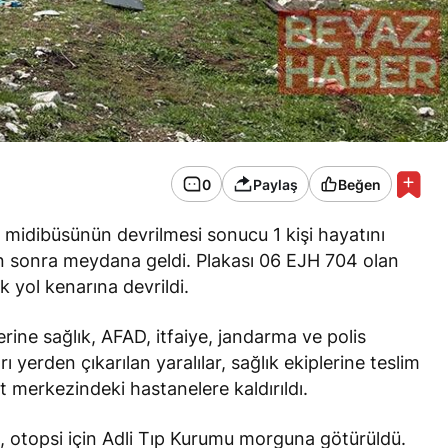
0
Paylaş
Beğen
 midibüsünün devrilmesi sonucu 1 kişi hayatını
den sonra meydana geldi. Plakası 06 EJH 704 olan
 yol kenarına devrildi.
rine sağlık, AFAD, itfaiye, jandarma ve polis
rı yerden çıkarılan yaralılar, sağlık ekiplerine teslim
nt merkezindeki hastanelere kaldırıldı.
i, otopsi için Adli Tıp Kurumu morguna götürüldü.