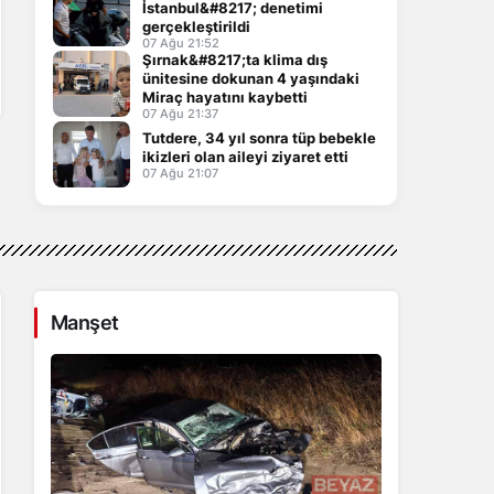
İstanbul&#8217; denetimi
gerçekleştirildi
07 Ağu 21:52
Şırnak&#8217;ta klima dış
ünitesine dokunan 4 yaşındaki
Miraç hayatını kaybetti
07 Ağu 21:37
Tutdere, 34 yıl sonra tüp bebekle
ikizleri olan aileyi ziyaret etti
07 Ağu 21:07
Manşet