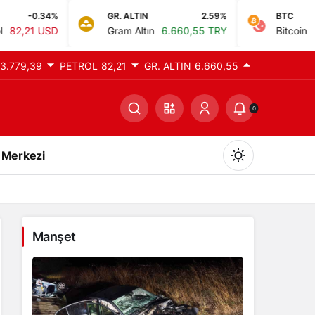
GR. ALTIN
2.59%
BTC
0%
Gram Altın
6.660,55 TRY
Bitcoin
0,00 TRY
3.779,39
PETROL
82,21
GR. ALTIN
6.660,55
0
 Merkezi
Manşet
Gündüz Modu
Gündüz modunu seçin.