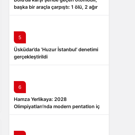
başka bir araçla çarpıştı: 1 ölü, 2 ağır
yaralı
5
Üsküdar’da ‘Huzur İstanbul’ denetimi
gerçekleştirildi
6
Hamza Yerlikaya: 2028
Olimpiyatları’nda modern pentatlon için
büyük hedefler