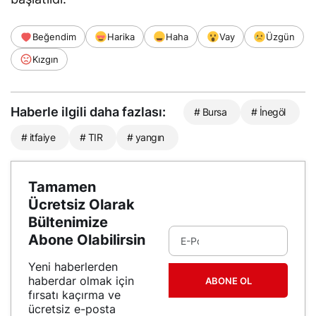
Beğendim
Harika
Haha
Vay
Üzgün
Kızgın
Haberle ilgili daha fazlası:
# Bursa
# İnegöl
# itfaiye
# TIR
# yangın
Tamamen
Ücretsiz Olarak
Bültenimize
Abone Olabilirsin
Yeni haberlerden
haberdar olmak için
ABONE OL
fırsatı kaçırma ve
ücretsiz e-posta