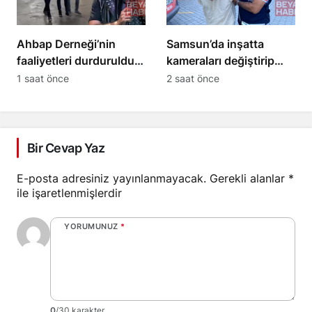
Ahbap Derneği’nin
Samsun’da inşatta
faaliyetleri durduruldu,
kameraları değiştirip
yönetimine kayyım
650 bin liralık kablo
1 saat önce
2 saat önce
atandı
çaldı
Bir Cevap Yaz
E-posta adresiniz yayınlanmayacak.
Gerekli alanlar
*
ile işaretlenmişlerdir
YORUMUNUZ
*
0
/30 karakter