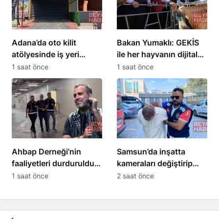
Adana’da oto kilit
Bakan Yumaklı: GEKİS
atölyesinde iş yeri
ile her hayvanın dijital
sahibi ve kadın ölü
kimliği olacak
1 saat önce
1 saat önce
bulundu
Ahbap Derneği’nin
Samsun’da inşatta
faaliyetleri durduruldu,
kameraları değiştirip
yönetimine kayyım
650 bin liralık kablo
1 saat önce
2 saat önce
atandı
çaldı