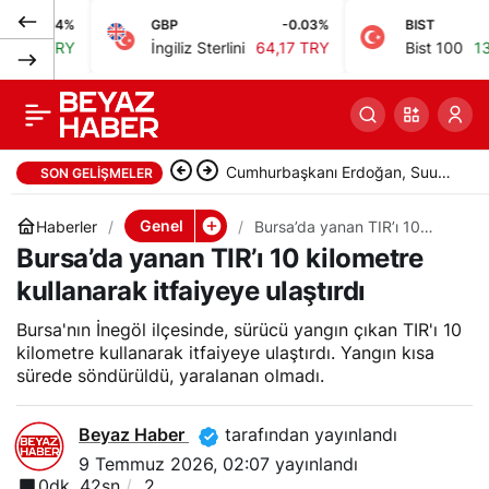
04%
GBP
-0.03%
BIST
İzlanda Başbakanı
0
Paylaş
TRY
İngiliz Sterlini
64,17 TRY
Bist 100
13.808,4
Frostadottir, Ankara
Kalesi’ni gezdi
Cumhurbaşkanı Erdoğan, Suudi
SON GELIŞMELER
Arabistan Veliaht Prensi ile
Genel
Haberler
Bursa’da yanan TIR’ı 10
kilometre kullanarak
Bursa’da yanan TIR’ı 10 kilometre
görüştü
itfaiyeye ulaştırdı
kullanarak itfaiyeye ulaştırdı
Bursa'nın İnegöl ilçesinde, sürücü yangın çıkan TIR'ı 10
kilometre kullanarak itfaiyeye ulaştırdı. Yangın kısa
sürede söndürüldü, yaralanan olmadı.
Beyaz Haber
tarafından yayınlandı
9 Temmuz 2026, 02:07
yayınlandı
0dk, 42sn
2