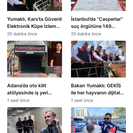
Yumaklı, Kars’ta Güvenli
İstanbul’da “Casperlar”
Elektronik Küpe İzleme
suç örgütüne 149
Sistemi’ni tanıttı
şüpheli hakkında dava
20 dakika önce
20 dakika önce
açıldı
Adana’da oto kilit
Bakan Yumaklı: GEKİS
atölyesinde iş yeri
ile her hayvanın dijital
sahibi ve kadın ölü
kimliği olacak
1 saat önce
1 saat önce
bulundu