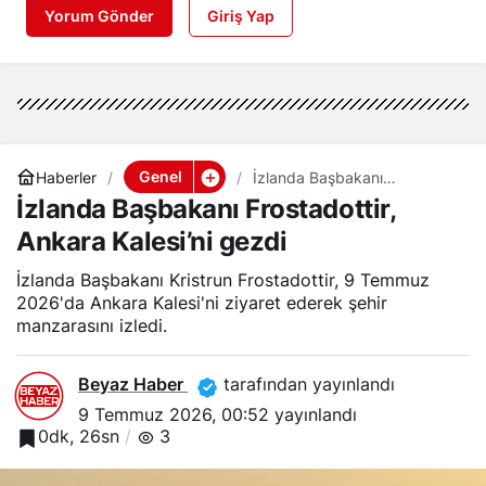
Yorum Gönder
Giriş Yap
Genel
Haberler
İzlanda Başbakanı
Frostadottir, Ankara Kalesi’ni
İzlanda Başbakanı Frostadottir,
gezdi
Ankara Kalesi’ni gezdi
İzlanda Başbakanı Kristrun Frostadottir, 9 Temmuz
2026'da Ankara Kalesi'ni ziyaret ederek şehir
manzarasını izledi.
Beyaz Haber
tarafından yayınlandı
9 Temmuz 2026, 00:52
yayınlandı
0dk, 26sn
3