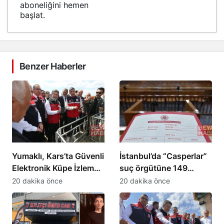
aboneliğini hemen
başlat.
Benzer Haberler
Yumaklı, Kars’ta Güvenli
İstanbul’da “Casperlar”
Elektronik Küpe İzleme
suç örgütüne 149
Sistemi’ni tanıttı
şüpheli hakkında dava
20 dakika önce
20 dakika önce
açıldı